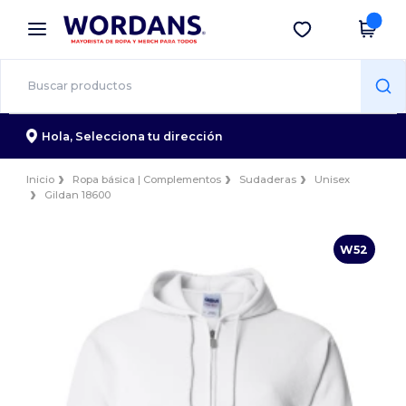
×
App de Wordans
Descargar app
¡Mejores precios en app!
Hola,
Selecciona tu dirección
Inicio
Ropa básica | Complementos
Sudaderas
Unisex
Gildan 18600
W52