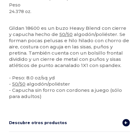
Peso
24.378 oz.
Personalizable
Alto stock
Gildan 18600 es un buzo Heavy Blend con cierre
y capucha hecho de
50/50
algodón/poliéster. Se
forman pocas pelusas e hilo hilado con chorro de
aire, costura con aguja en las sisas, puños y
pretina. También cuenta con un bolsillo frontal
dividido y un cierre de metal con puños y sisas
atléticos de punto acanalado 1X1 con spandex.
- Peso: 8.0 oz/sq yd
-
50/50
algodón/poliéster
- Capucha sin forro con cordones a juego (sólo
para adultos)
Descubre otros productos