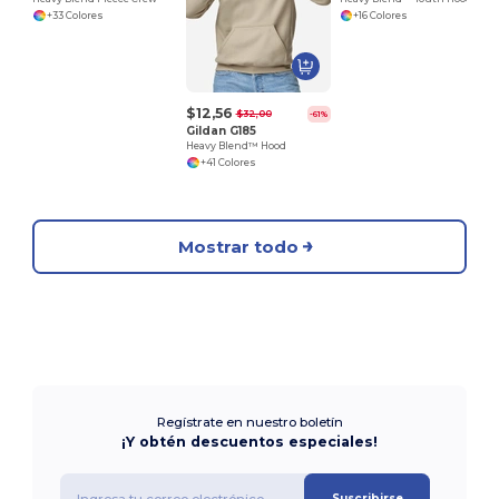
+33 Colores
+16 Colores
$12,56
$32,00
-61%
Gildan G185
Heavy Blend™ Hood
+41 Colores
Mostrar todo
Regístrate en nuestro boletín
¡Y obtén descuentos especiales!
Suscribirse