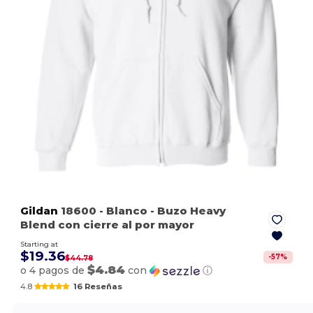
Gildan
18600
- Blanco
- Buzo Heavy
Blend con cierre al por mayor
Starting at
$19.36
-
57
%
$44.78
$4.84
o 4 pagos de
con
ⓘ
4.8
16 Reseñas