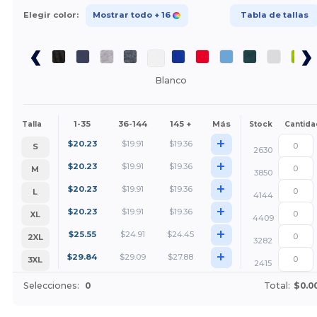
Elegir color:
Mostrar todo
+ 16
Tabla de tallas
Blanco
1-35
36-144
145 +
Más
Talla
Stock
Cantida
+
$
20.23
$
19.91
$
19.36
S
2630
+
$
20.23
$
19.91
$
19.36
M
3850
+
$
20.23
$
19.91
$
19.36
L
4144
+
$
20.23
$
19.91
$
19.36
XL
4409
+
$
25.55
$
24.91
$
24.45
2XL
3282
+
$
29.84
$
29.09
$
27.88
3XL
2415
Selecciones:
0
Total:
$0.0