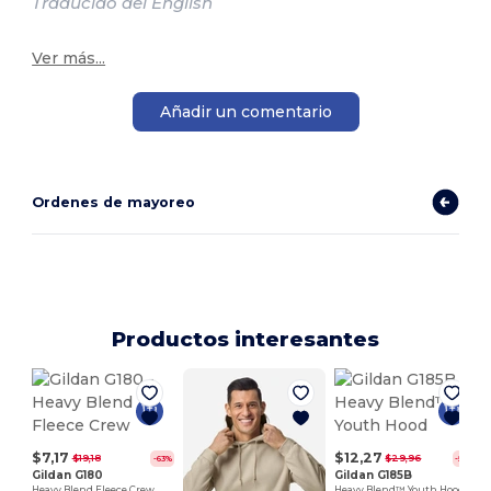
Traducido del English
Ver más...
Añadir un comentario
Ordenes de mayoreo
Productos interesantes
$7,17
$12,27
$19,18
$29,96
-63%
-59%
Gildan G180
Gildan G185B
Heavy Blend Fleece Crew
Heavy Blend™ Youth Hood