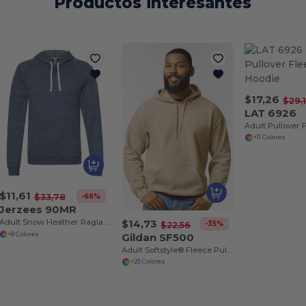
Productos interesantes
$17,26
$29,
LAT 6926
+11 Colores
$11,61
-66%
$33,78
Jerzees 90MR
$14,73
Adult Snow Heather Raglan Hooded Sweatshirt
-35%
$22,56
Gildan SF500
+8 Colores
Adult Softstyle® Fleece Pullover Hooded Sweatshirt
+25 Colores