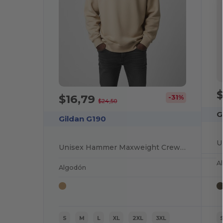
$16,79
-31%
$24,50
G
Gildan G190
Unisex Hammer Maxweight Crewneck Sweatshirt
A
Algodón
S
M
L
XL
2XL
3XL