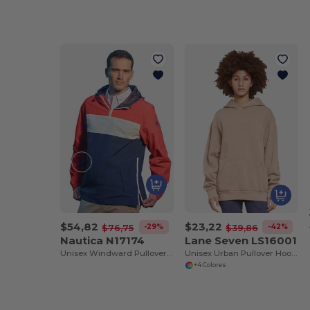
$54,82
$23,22
-29%
-42%
$76,75
$39,86
Nautica N17174
Lane Seven LS16001
Unisex Windward Pullover Anorak
Unisex Urban Pullover Hooded Sweatshirt
+4 Colores