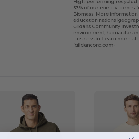
High-performing recycled 
53% of our energy comes fr
Biomass. More information
education.nationalgeograp
Gildans Community Invest
environment, humanitarian 
business in. Learn more at
(gildancorp.com)
Personalízalo!
¡Personalízalo!