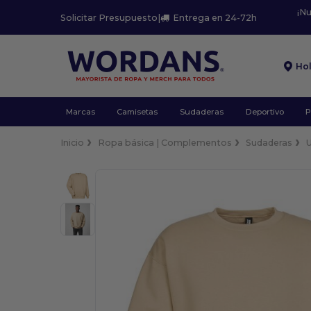
¡N
Solicitar Presupuesto
|
Entrega en 24-72h
Ho
Marcas
Camisetas
Sudaderas
Deportivo
P
Inicio
Ropa básica | Complementos
Sudaderas