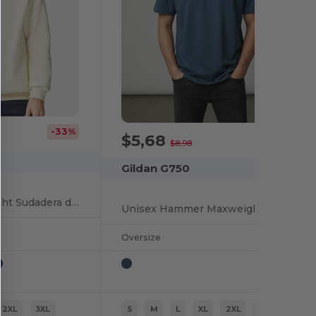
-33%
$5,68
-37%
$8,98
Gildan G750
Hammer™ Maxweight Sudadera de cuello redondo
Unisex Hammer Maxweight T-Shirt
Oversize
2XL
3XL
S
M
L
XL
2XL
3XL