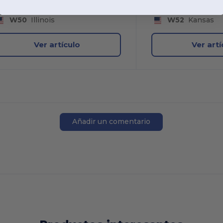
W50
Illinois
W52
Kansas
Ver artículo
Ver artí
Añadir un comentario