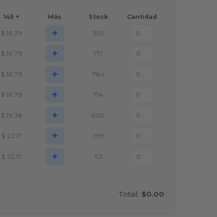
145 +
Más
Stock
Cantidad
+
$
16.79
555
+
$
16.79
717
+
$
16.79
784
+
$
16.79
714
+
$
19.38
600
+
$
22.17
199
+
$
22.17
53
Total:
$0.00