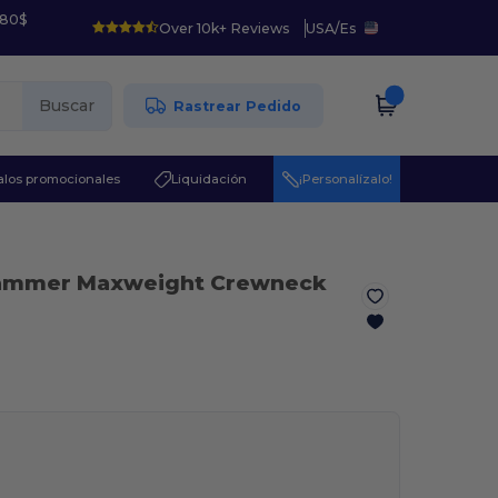
 80$
Over 10k+ Reviews
USA
/
Es
Buscar
Rastrear Pedido
los promocionales
Liquidación
¡Personalízalo!
Hammer Maxweight Crewneck