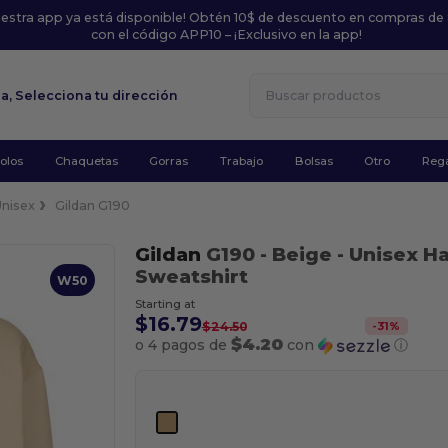
uestra app ya está disponible! Obtén 10$ de descuento en compras de
con el código APP10 – ¡Exclusivo en la app!
la,
Selecciona tu dirección
olos
Chaquetas
Gorras
Trabajo
Bolsas
Otro
Rega
Unisex
Gildan G190
Gildan
G190
- Beige
- Unisex 
Sweatshirt
W50
Starting at
$16.79
-
31
%
$24.50
$4.20
o 4 pagos de
con
ⓘ