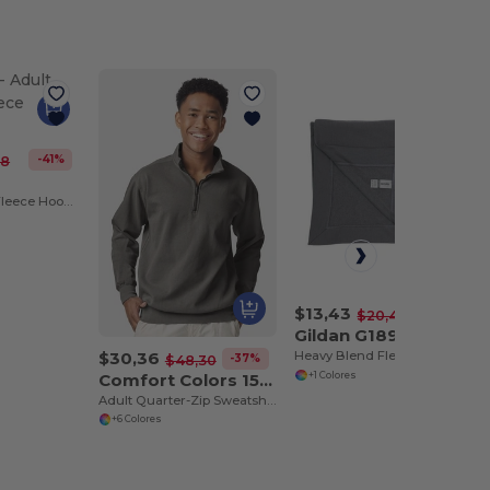
-41%
18
Adult Pullover Fleece Hoodie
$13,43
-34%
$20,48
Gildan G189
$30,36
Heavy Blend Fleece Stadium Blanket
-37%
$48,30
Comfort Colors 1580
+1 Colores
Adult Quarter-Zip Sweatshirt
+6 Colores