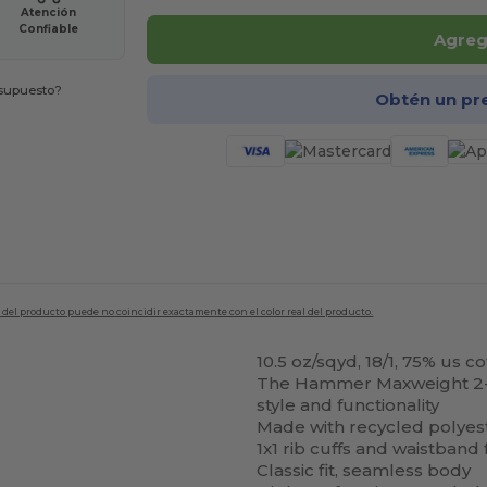
Atención
Confiable
Agrega
esupuesto?
Obtén un pr
en del producto puede no coincidir exactamente con el color real del producto.
10.5 oz/sqyd, 18/1, 75% us 
The Hammer Maxweight 2-en
style and functionality
Made with recycled polyest
1x1 rib cuffs and waistban
Classic fit, seamless body