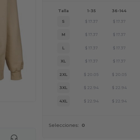
Talla
1-35
36-144
S
$
17.37
$
17.37
M
$
17.37
$
17.37
L
$
17.37
$
17.37
XL
$
17.37
$
17.37
2XL
$
20.05
$
20.05
3XL
$
22.94
$
22.94
4XL
$
22.94
$
22.94
ara tus productos
Selecciones:
0