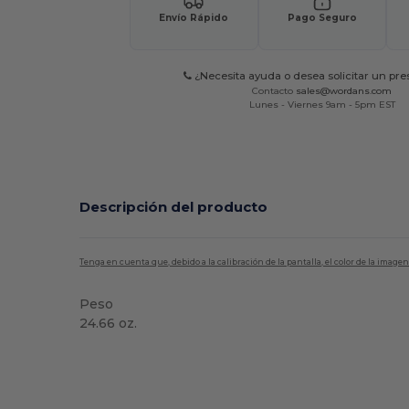
Envío Rápido
Pago Seguro
¿Necesita ayuda o desea solicitar un pr
Contacto
sales@wordans.com
Lunes - Viernes 9am - 5pm EST
Descripción del producto
Tenga en cuenta que, debido a la calibración de la pantalla, el color de la imag
Peso
24.66 oz.
Alto stock