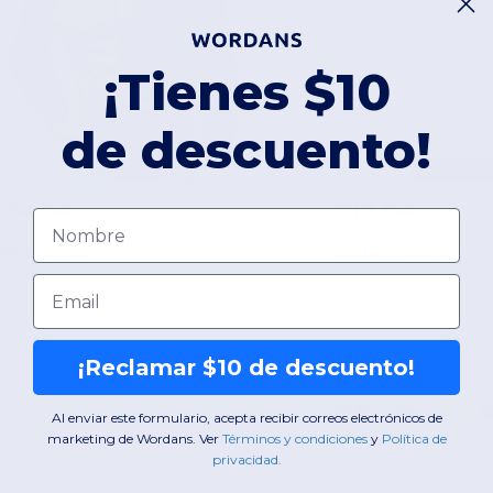
¡Tienes $10
de descuento!
$24,34
$18,64
-20%
$30,60
$27,72
Nombre
ildan G195
Gildan 19000
Email
Unisex Hammer Maxweight Hooded Sweatshirt
lgodón
¡Reclamar $10 de descuento!
Al enviar este formulario, acepta recibir correos electrónicos de
marketing de Wordans. Ver
​
Términos y condiciones
​
y
​
Política de
privacidad
.
S
M
L
XL
2XL
3XL
S
M
L
XL