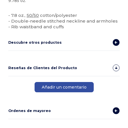
9.785 oz.
Orgánico
Alto stock
Personalizable
- 7.8 oz.,
50/50
cotton/polyester
- Double-needle stitched neckline and armholes
- Rib waistband and cuffs
Descubre otros productos
Reseñas de Clientes del Producto
Añadir un comentario
Ordenes de mayoreo