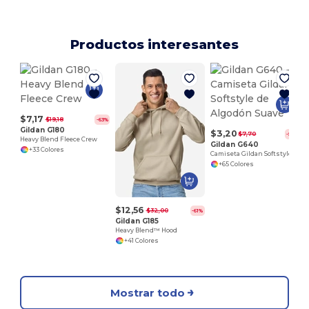
Productos interesantes
$7,17
$19,18
-63%
Gildan G180
$3,20
$7,70
-58%
Heavy Blend Fleece Crew
Gildan G640
+33 Colores
Camiseta Gildan Softstyle de Algodón Suave
+65 Colores
$12,56
$32,00
-61%
Gildan G185
Heavy Blend™ Hood
+41 Colores
Mostrar todo