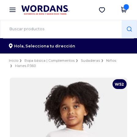
×
App de Wordans
Descargar app
¡Mejores precios en app!
Hola,
Selecciona tu dirección
Inicio
Ropa básica | Complementos
Sudaderas
Niños
Hanes P360
W52