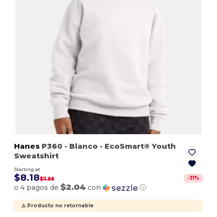
Hanes
P360
- Blanco
- EcoSmart® Youth
Sweatshirt
Starting at
$8.18
-
31
%
$11.88
$2.04
o 4 pagos de
con
ⓘ
⚠️ Producto no retornable