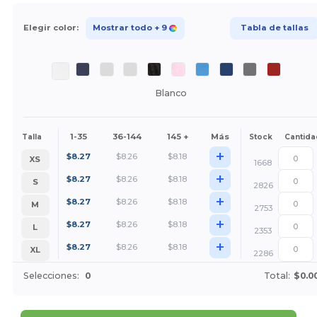
Elegir color:
Mostrar todo
+ 9
Tabla de tallas
Blanco
1-35
36-144
145 +
Más
Talla
Stock
Cantida
+
$
8.27
$
8.26
$
8.18
XS
1668
+
$
8.27
$
8.26
$
8.18
S
2826
+
$
8.27
$
8.26
$
8.18
M
2753
+
$
8.27
$
8.26
$
8.18
L
2353
+
$
8.27
$
8.26
$
8.18
XL
2286
Selecciones:
0
Total:
$0.0