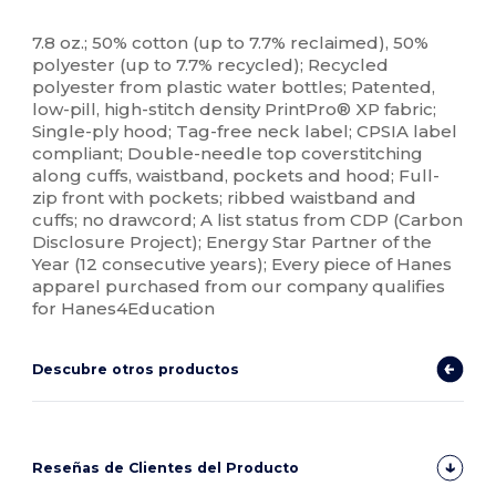
Etiqueta extraíble
Reciclado
Alto stock
Personalizable
7.8 oz.; 50% cotton (up to 7.7% reclaimed), 50%
polyester (up to 7.7% recycled); Recycled
polyester from plastic water bottles; Patented,
low-pill, high-stitch density PrintPro® XP fabric;
Single-ply hood; Tag-free neck label; CPSIA label
compliant; Double-needle top coverstitching
along cuffs, waistband, pockets and hood; Full-
zip front with pockets; ribbed waistband and
cuffs; no drawcord; A list status from CDP (Carbon
Disclosure Project); Energy Star Partner of the
Year (12 consecutive years); Every piece of Hanes
apparel purchased from our company qualifies
for Hanes4Education
Descubre otros productos
Reseñas de Clientes del Producto