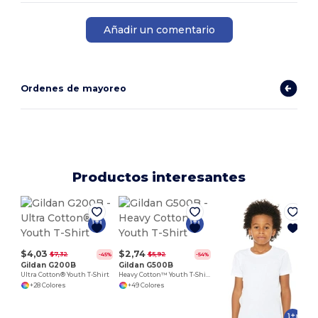
Añadir un comentario
Ordenes de mayoreo
Productos interesantes
$4,03
$2,74
$7,32
$5,92
-45%
-54%
Gildan G200B
Gildan G500B
Ultra Cotton® Youth T-Shirt
Heavy Cotton™ Youth T-Shirt
+28 Colores
+49 Colores