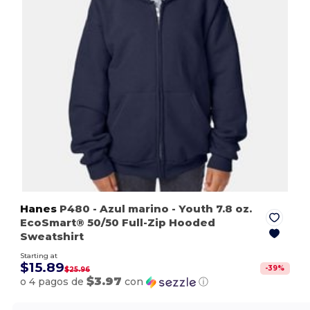
Hanes
P480
- Azul marino
- Youth 7.8 oz.
EcoSmart® 50/50 Full-Zip Hooded
Sweatshirt
Starting at
$15.89
-
39
%
$25.96
$3.97
o 4 pagos de
con
ⓘ