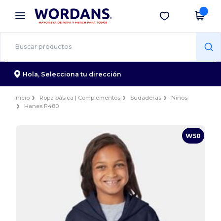
×
App de Wordans
Descargar app
¡Mejores precios en app!
Hola,
Selecciona tu dirección
Inicio
Ropa básica | Complementos
Sudaderas
Niños
Hanes P480
W50