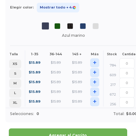
Elegir color:
Mostrar todo
+ 4
Azul marino
1-35
36-144
145 +
Más
Talla
Stock
Cantida
+
$
15.89
$
15.89
$
15.89
XS
784
+
$
15.89
$
15.89
$
15.89
S
609
+
$
15.89
$
15.89
$
15.89
M
217
+
$
15.89
$
15.89
$
15.89
L
672
+
$
15.89
$
15.89
$
15.89
XL
256
Selecciones:
0
Total:
$0.0
Agregar al Carrito