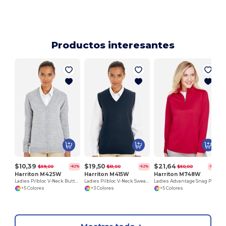
Productos interesantes
$10,39
$19,50
$21,64
$59,00
$51,00
$50,00
-82%
-62%
-57%
Harriton M425W
Harriton M415W
Harriton M748W
Ladies Pilbloc V-Neck Button Cardigan Sweater
Ladies Pilbloc V-Neck Sweater Vest
Ladies Advantage Snag Protection Plus IL Quarter-Zip
+5 Colores
+3 Colores
+5 Colores