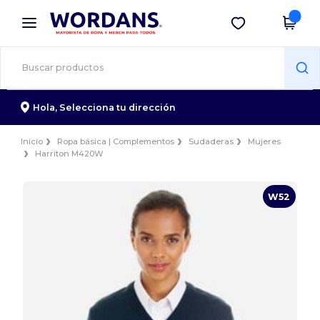
×
App de Wordans
Descargar app
¡Mejores precios en app!
Hola,
Selecciona tu dirección
Inicio
Ropa básica | Complementos
Sudaderas
Mujeres
Harriton M420W
W52