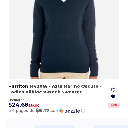
Harriton
M420W
- Azul Marino Oscuro
-
Ladies Pilbloc V-Neck Sweater
Starting at
$24.68
-
58
%
$59.00
$6.17
o 4 pagos de
con
ⓘ