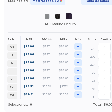
Elegir color:
Mostrar todo
+ 2
Tabla de tallas
Azul Marino Oscuro
1-35
36-144
145 +
Más
Talla
Stock
Cantida
+
$
25.96
$
25.11
$
24.68
XS
24
+
$
25.96
$
25.11
$
24.68
S
209
+
$
25.96
$
25.11
$
24.68
M
224
+
$
25.96
$
25.11
$
24.68
L
190
+
$
25.96
$
25.11
$
24.68
XL
123
+
$
28.52
$
27.59
$
27.12
2XL
76
+
$
29.81
$
28.83
$
28.34
3XL
18
Selecciones:
0
Total:
$0.0