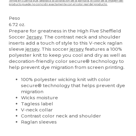
Tenga en cuenta que, debido a la calibración de la pantalla, el color de la imagen del
producto puede no coincidir exactamente con el color real del producto.
Peso
6.72 oz.
Prepare for greatness in the High Five Sheffield
Soccer
Jersey
. The contrast neck and shoulder
inserts add a touch of style to this V-neck raglan
sleeve
jersey
. This soccer
jersey
features a 100%
polyester knit to keep you cool and dry as well as
decoration-friendly color secure® technology to
help prevent dye migration from screen printing.
100% polyester wicking knit with color
secure® technology that helps prevent dye
migration
Wicks moisture
Tagless label
V-neck collar
Contrast color neck and shoulder
Raglan sleeves