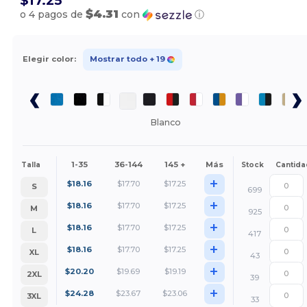
$17.25
$4.31
o 4 pagos de
con
ⓘ
Elegir color:
Mostrar todo
+ 19
Blanco
1-35
36-144
145 +
Más
Talla
Stock
Cantida
+
$
18.16
$
17.70
$
17.25
S
699
+
$
18.16
$
17.70
$
17.25
M
925
+
$
18.16
$
17.70
$
17.25
L
417
+
$
18.16
$
17.70
$
17.25
XL
43
+
$
20.20
$
19.69
$
19.19
2XL
39
+
$
24.28
$
23.67
$
23.06
3XL
33