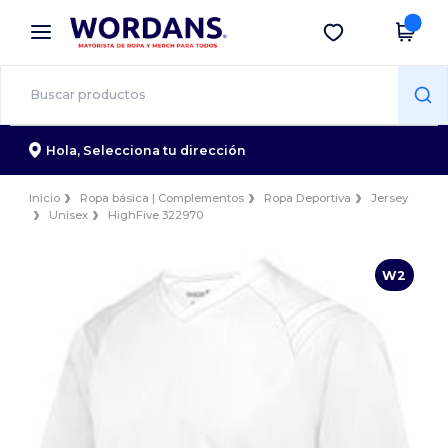
×
App de Wordans
Descargar app
¡Mejores precios en app!
Hola,
Selecciona tu dirección
Inicio
Ropa básica | Complementos
Ropa Deportiva
Jersey
Unisex
HighFive 322970
W2