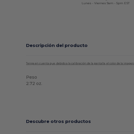
Lunes - Viernes 9am - 5pm EST
Descripción del producto
Tenga en cuenta que, debido a la calibración de la pantalla, el color de la imag
Peso
2.72 oz.
Alto stock
Descubre otros productos