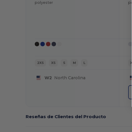
polyester
p
2XS
XS
S
M
L
W2
North Carolina
Reseñas de Clientes del Producto