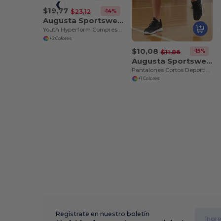
$19,77
-14%
$23,12
Augusta Sportswear 2616
Youth Hyperform Compression Short
+2 Colores
$10,08
-15%
$11,86
Augusta Sportswear 2781
Pantalones Cortos Deportivos Juveniles de Alto Rendimiento
+1 Colores
Regístrate en nuestro boletín