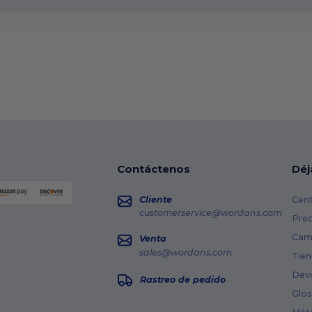
Contáctenos
Déj
Cliente
Cent
customerservice@wordans.com
Prec
Cami
Venta
sales@wordans.com
Tien
Dev
Rastreo de pedido
Glos