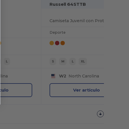
Russell 64STTB
Camiseta Juvenil con Protección Solar y Antiodor
Deporte
L
S
M
L
XL
lina
W2
North Carolina
culo
Ver artículo