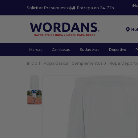
¡N
Solicitar Presupuesto
|
Entrega en 24-72h
Ho
Marcas
Camisetas
Sudaderas
Deportivo
P
Inicio
Ropa básica | Complementos
Ropa Deporti