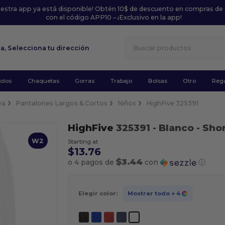
uestra app ya está disponible! Obtén 10$ de descuento en compras de
con el código APP10 – ¡Exclusivo en la app!
la,
Selecciona tu dirección
olos
Chaquetas
Gorras
Trabajo
Bolsas
Otro
Rega
va
Pantalones Largos & Cortos
Niños
HighFive 325391
HighFive
325391
- Blanco
- Sho
W2
Starting at
$13.76
$3.44
o 4 pagos de
con
ⓘ
Elegir color:
Mostrar todo
+ 4