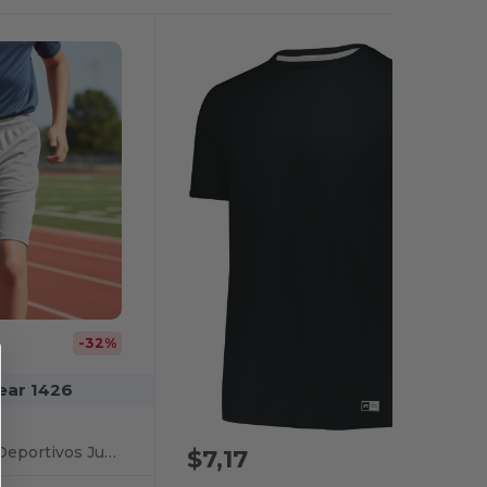
-32%
ear 1426
Pantalones Cortos Deportivos Juveniles Octane
$7,17