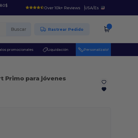
 80$
Over 10k+ Reviews
USA
/
Es
Buscar
Rastrear Pedido
los promocionales
Liquidación
¡Personalízalo!
rt Primo para jóvenes