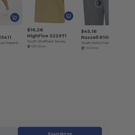
$16,28
$45,16
HighFive 322971
25411
Russell R10LGB
Youth Sheffield Jersey
Pantalones Cortos Deportivos Juveniles Hawk
Youth Solid Diamond Series Baseball Pant 2.0
+20 Colores
+2 Colores
Suscribirse