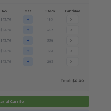
145 +
Más
Stock
Cantidad
+
$
13.76
180
+
$
13.76
403
+
$
13.76
558
+
$
13.76
331
+
$
13.76
283
Total:
$0.00
r al Carrito