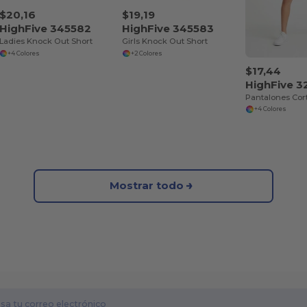
$20,16
$19,19
HighFive 345582
HighFive 345583
Ladies Knock Out Short
Girls Knock Out Short
+4 Colores
+2 Colores
$17,44
HighFive 3
+4 Colores
Mostrar todo