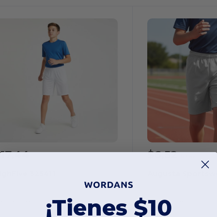
17,44
$6,52
$9,62
ighFive 325411
Augusta Sportsw
¡Tienes $10
Pantalones Cortos Deportivos Juveniles Hawk