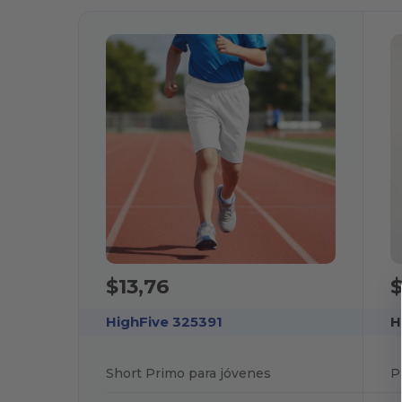
$13,76
$
HighFive 325391
H
Short Primo para jóvenes