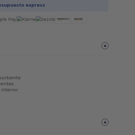
esupuesto express
sorbente
bentes
 interior