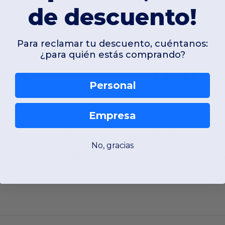
olyester
polyester
de descuento!
Para reclamar tu descuento, cuéntanos:
¿para quién estás comprando?
Personal
+5 Colores
XS
S
M
L
2XS
XS
S
M
Empresa
W2
North Carolina
W2
North Caro
No, gracias
Ver artículo
Ver artí