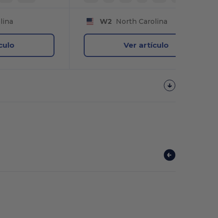
lina
W2
North Carolina
culo
Ver artículo