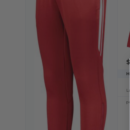
H
L
p