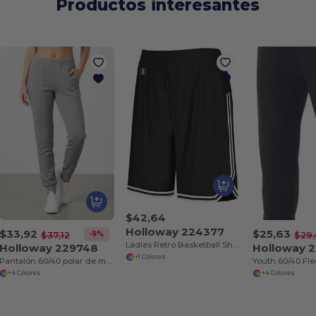
Productos interesantes
$42,64
Holloway 224377
$33,92
$25,63
-9%
$37,12
$29
Ladies Retro Basketball Shorts
Holloway 229748
Holloway 
+1 Colores
Pantalón 60/40 polar de mujer
Youth 60/40 Fl
+4 Colores
+4 Colores