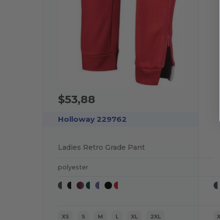
$53,88
Holloway 229762
Ladies Retro Grade Pant
polyester
XS
S
M
L
XL
2XL