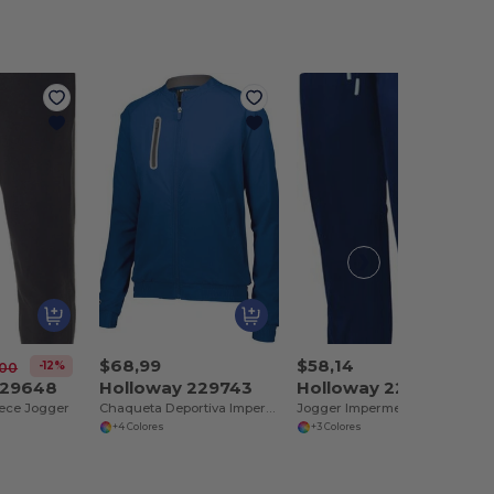
$68,99
$58,14
-12%
,00
229648
Holloway 229743
Holloway 229799
eece Jogger
Chaqueta Deportiva Impermeable para Mujeres
Jogger Impermeable para Mujeres Activas
+4 Colores
+3 Colores