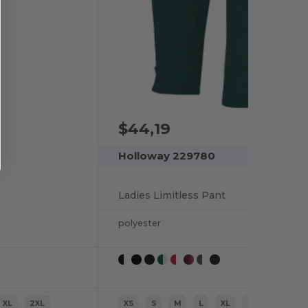
$44,19
Holloway 229780
Ladies Limitless Pant
polyester
XL
2XL
XS
S
M
L
XL
2XL