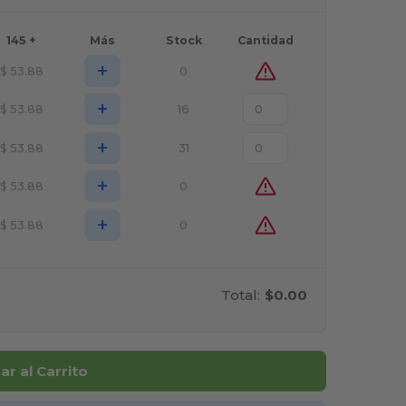
145 +
Más
Stock
Cantidad
+
$
53.88
0
+
$
53.88
16
+
$
53.88
31
+
$
53.88
0
+
$
53.88
0
Total:
$0.00
r al Carrito