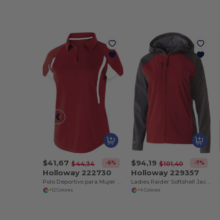
$41,67
$94,19
-6%
-7%
$44,34
$101,40
Holloway 222730
Holloway 229357
Polo Deportivo para Mujer con Tecnología Antienganche
Ladies Raider Softshell Jacket
+12 Colores
+4 Colores