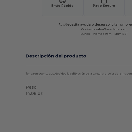
Envío Rápido
Pago Seguro
¿Necesita ayuda o desea solicitar un pr
Contacto
sales@wordans.com
Lunes - Viernes 9am - 5pm EST
Descripción del producto
Tenga en cuenta que, debido a la calibración de la pantalla, el color de la imag
Peso
14.08 oz.