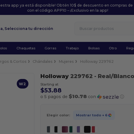
uestra app ya está disponible! Obtén 10$ de descuento en compras de
con el código APP10 – ¡Exclusivo en la app!
la,
Selecciona tu dirección
olos
Chaquetas
Gorras
Trabajo
Bolsas
Otro
Rega
rgos & Cortos
Chándales
Mujeres
Holloway 229762
Holloway
229762
- Real/Blanc
W2
Starting at
$53.88
$10.78
o 5 pagos de
con
ⓘ
Elegir color:
Mostrar todo
+ 6