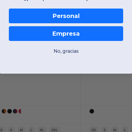
Personal
Empresa
No, gracias
XS
S
M
L
XL
2XL
XS
S
M
L