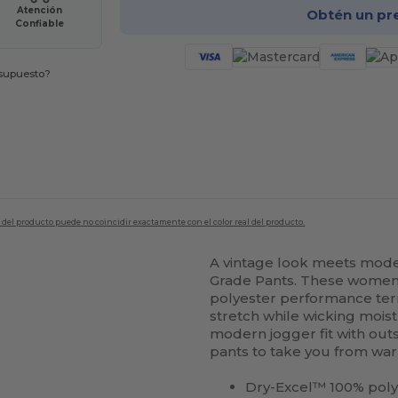
Atención
Obtén un pr
Confiable
esupuesto?
en del producto puede no coincidir exactamente con el color real del producto.
A vintage look meets moder
Grade Pants. These women
polyester performance ter
stretch while wicking mois
modern jogger fit with out
pants to take you from wa
Dry-Excel™ 100% poly