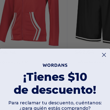
$42,64
$64,54
Holloway 224377
olloway 229761
¡Tienes $10
Ladies Retro Basket
adies Retro Grade Jacket
de descuento!
polyester
olyester
Para reclamar tu descuento, cuéntanos:
¿para quién estás comprando?