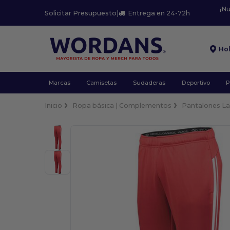
¡N
Solicitar Presupuesto
|
Entrega en 24-72h
Ho
Marcas
Camisetas
Sudaderas
Deportivo
P
Inicio
Ropa básica | Complementos
Pantalones La