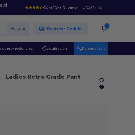
 80$
Over 10k+ Reviews
USA
/
Es
Buscar
Rastrear Pedido
los promocionales
Liquidación
¡Personalízalo!
o
- Ladies Retro Grade Pant