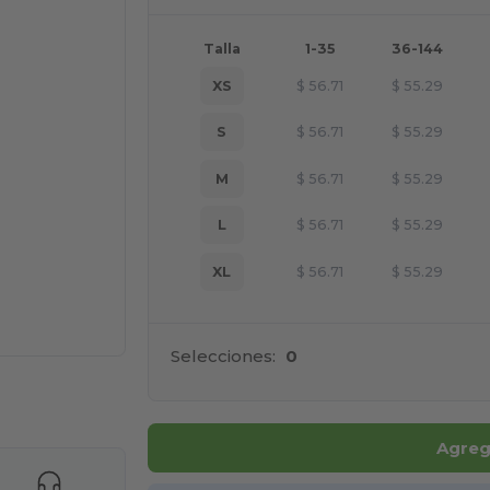
Talla
1-35
36-144
XS
$
56.71
$
55.29
S
$
56.71
$
55.29
M
$
56.71
$
55.29
L
$
56.71
$
55.29
XL
$
56.71
$
55.29
Selecciones:
0
ara tus productos
Agrega