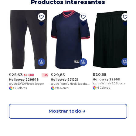
Productos interesantes
$20,35
$25,63
$29,85
$29,00
-12%
Holloway 229611
Holloway 229648
Holloway 221221
Youth Whisk 2.0 Shorts
Youth 60/40 Fleece Jogger
Youth Retro V Neck Baseball Jersey
+3 Colores
+4 Colores
+9 Colores
Mostrar todo