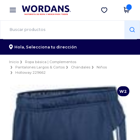
×
App de Wordans
Descargar app
¡Mejores precios en app!
Hola,
Selecciona tu dirección
Inicio
Ropa básica | Complementos
Pantalones Largos & Cortos
Chándales
Niños
Holloway 229662
W2