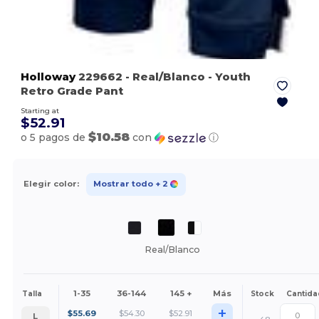
Holloway
229662
- Real/Blanco
- Youth
Retro Grade Pant
Starting at
$52.91
$10.58
o 5 pagos de
con
ⓘ
Elegir color:
Mostrar todo
+ 2
Real/Blanco
1-35
36-144
145 +
Más
Talla
Stock
Cantida
+
$
55.69
$
54.30
$
52.91
L