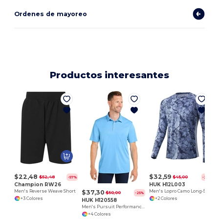
Ordenes de mayoreo
Productos interesantes
$22,48
$32,59
$52,48
$45,00
-57%
-28%
Champion RW26
HUK H12L003
$37,30
Men's Reverse Weave Short
Men's Lopro Camo Long-Sleeve T-Shirt
$50,00
-25%
+3 Colores
+2 Colores
HUK H120558
Men's Pursuit Performance Polo
+4 Colores