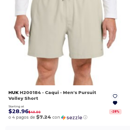
HUK
H200184
- Caqui
- Men's Pursuit
Volley Short
Starting at
$28.96
-
28
%
$40.00
$7.24
o 4 pagos de
con
ⓘ