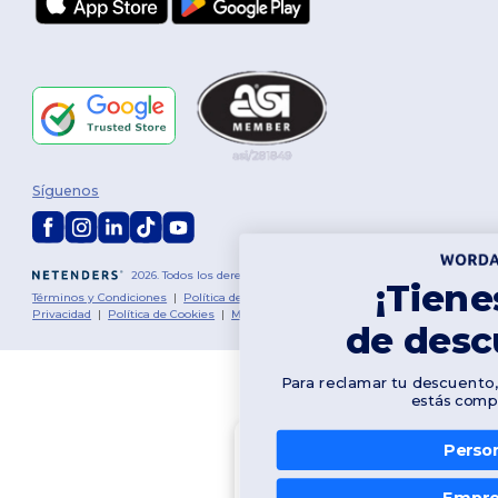
Síguenos
2026. Todos los derechos reservados
¡Tienes $10
Términos y Condiciones
|
Política de personalización
|
Política de
Privacidad
|
Política de Cookies
|
Mapa del sitio
de descuento!
Para reclamar tu descuento, cuéntanos: ¿para quié
estás comprando?
Personal
👋
Hola
Si tienes dudas o preguntas,