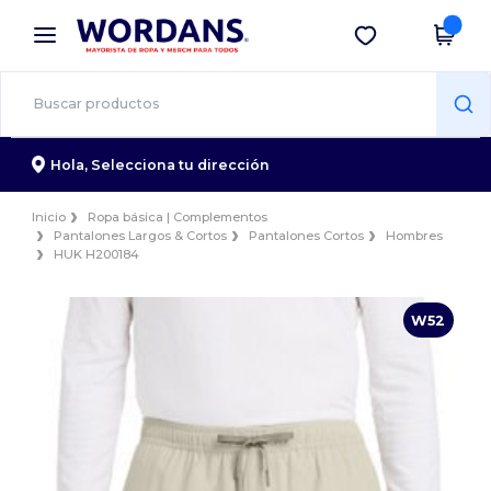
×
App de Wordans
Descargar app
¡Mejores precios en app!
Hola,
Selecciona tu dirección
Inicio
Ropa básica | Complementos
Pantalones Largos & Cortos
Pantalones Cortos
Hombres
HUK H200184
W52