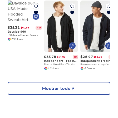
$35,32
$60,98
-42%
Bayside 960
USA-Made Hooded Sweatshirt
+7 Colores
$35,78
$28,97
$44,00
$52,90
-19%
-45%
Independent Trading Co. EXP40SHZ
Independent Trading Co. IND4000Z
Sherpa Lined Full-Zip Hooded Sweatshirt
Buzo con capucha y cierre
+1 Colores
+6 Colores
Mostrar todo