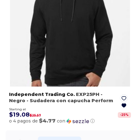
Independent Trading Co.
EXP25PH
-
Negro
- Sudadera con capucha Perform
Starting at
$19.08
-
25
%
$25.57
$4.77
o 4 pagos de
con
ⓘ