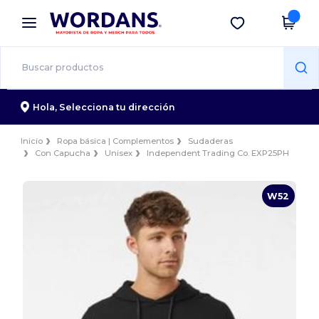
×
App de Wordans
Descargar app
¡Mejores precios en app!
Hola,
Selecciona tu dirección
Inicio
Ropa básica | Complementos
Sudaderas
Con Capucha
Unisex
Independent Trading Co. EXP25PH
W52