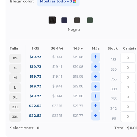
Elegir color:
Mostrar todo
+ 3
Negro
1-35
36-144
145 +
Más
Talla
Stock
Cantida
+
$
19.73
$
19.41
$
19.08
XS
153
+
$
19.73
$
19.41
$
19.08
S
350
+
$
19.73
$
19.41
$
19.08
M
753
+
$
19.73
$
19.41
$
19.08
L
888
+
$
19.73
$
19.41
$
19.08
XL
733
+
$
22.52
$
22.15
$
21.77
2XL
342
+
$
22.52
$
22.15
$
21.77
3XL
98
Selecciones:
0
Total:
$0.0