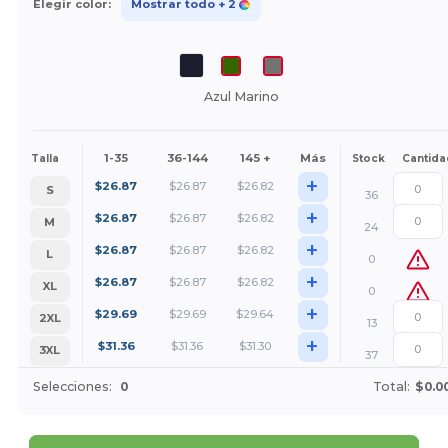
Elegir color:
Mostrar todo
+ 2
Azul Marino
1-35
36-144
145 +
Más
Talla
Stock
Cantida
+
$
26.87
$
26.87
$
26.82
S
36
+
$
26.87
$
26.87
$
26.82
M
24
+
$
26.87
$
26.87
$
26.82
L
0
+
$
26.87
$
26.87
$
26.82
XL
0
+
$
29.69
$
29.69
$
29.64
2XL
13
+
$
31.36
$
31.36
$
31.30
3XL
37
Selecciones:
0
Total:
$0.0