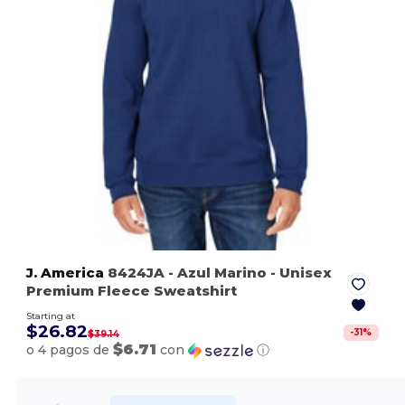
J. America
8424JA
- Azul Marino
- Unisex
Premium Fleece Sweatshirt
Starting at
$26.82
-
31
%
$39.14
$6.71
o 4 pagos de
con
ⓘ