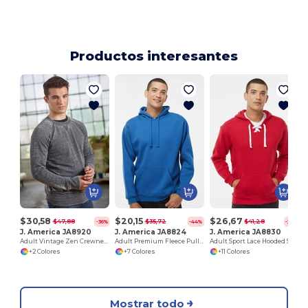
Productos interesantes
$30,58
$20,15
$26,67
$47,88
$35,72
$41,28
-36%
-44%
-35%
J. America JA8920
J. America JA8824
J. America JA8830
Adult Vintage Zen Crewneck Sweatshirt
Adult Premium Fleece Pullover Hooded Sweatshirt
Adult Sport Lace Hooded Sweatshirt
+2 Colores
+7 Colores
+11 Colores
Mostrar todo