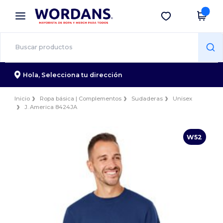
×
App de Wordans
Descargar app
¡Mejores precios en app!
Hola,
Selecciona tu dirección
Inicio
Ropa básica | Complementos
Sudaderas
Unisex
J. America 8424JA
W52