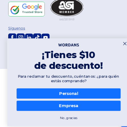
Síguenos
2026. Todos los derechos reservados
¡Tienes $10
Términos y Condiciones
|
Política de personalización
|
Política de
Privacidad
|
Política de Cookies
|
Mapa del sitio
de descuento!
Para reclamar tu descuento, cuéntanos: ¿para quién
estás comprando?
Personal
Empresa
No, gracias