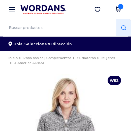
×
App de Wordans
Descargar app
¡Mejores precios en app!
Hola,
Selecciona tu dirección
Inicio
Ropa básica | Complementos
Sudaderas
Mujeres
J. America JA8451
W52