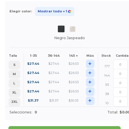
Elegir color:
Mostrar todo
+ 1
Negro Jaspeado
1-35
36-144
145 +
Más
Talla
Stock
Cantida
+
$
27.44
$
27.44
$
26.53
S
177
+
$
27.44
$
27.44
$
26.53
M
144
+
$
27.44
$
27.44
$
26.53
L
93
+
$
27.44
$
27.44
$
26.53
XL
38
+
$
31.37
$
31.37
$
30.33
2XL
10
Selecciones:
0
Total:
$0.0