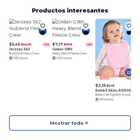
Productos interesantes
$5,45
$7,17
$22,30
$19,18
-76%
-63%
Jerzees 562
Gildan G180
Nublend Fleece Crew
Heavy Blend Fleece Crew
+18 Colores
+33 Colores
$3,15
$3,48
-9%
Rabbit Skins RS1005
Babero de Algodón Suave para Bebés
+8 Colores
Mostrar todo