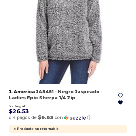
J. America
JA8451
- Negro Jaspeado
-
Ladies Epic Sherpa 1/4 Zip
Starting at
$26.53
$6.63
o 4 pagos de
con
ⓘ
⚠️ Producto no retornable