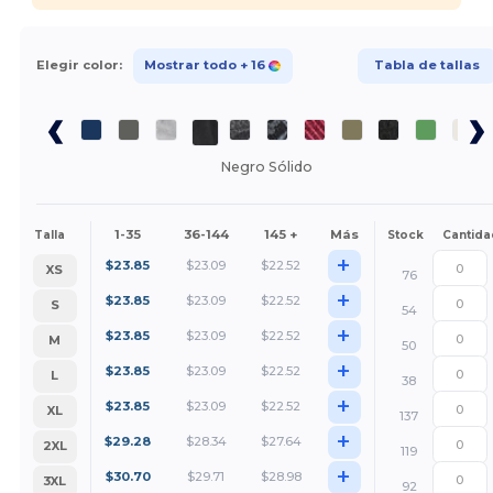
Elegir color:
Mostrar todo
+ 16
Tabla de tallas
Negro Sólido
1-35
36-144
145 +
Más
Talla
Stock
Cantida
+
$
23.85
$
23.09
$
22.52
XS
76
+
$
23.85
$
23.09
$
22.52
S
54
+
$
23.85
$
23.09
$
22.52
M
50
+
$
23.85
$
23.09
$
22.52
L
38
+
$
23.85
$
23.09
$
22.52
XL
137
+
$
29.28
$
28.34
$
27.64
2XL
119
+
$
30.70
$
29.71
$
28.98
3XL
92