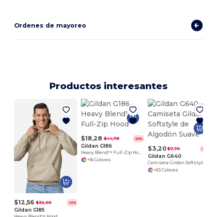
Ordenes de mayoreo
Productos interesantes
$18,28
$44,78
-59%
Gildan G186
$3,20
$7,70
-58%
Heavy Blend™ Full-Zip Hood
Gildan G640
+16 Colores
Camiseta Gildan Softstyle de Algodón Suave
+65 Colores
$12,56
$32,00
-61%
Gildan G185
Heavy Blend™ Hood