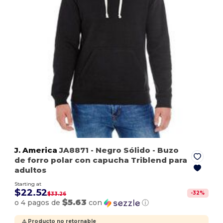
J. America
JA8871
- Negro Sólido
- Buzo
de forro polar con capucha Triblend para
adultos
Starting at
$22.52
-
32
%
$33.26
$5.63
o 4 pagos de
con
ⓘ
⚠️ Producto no retornable