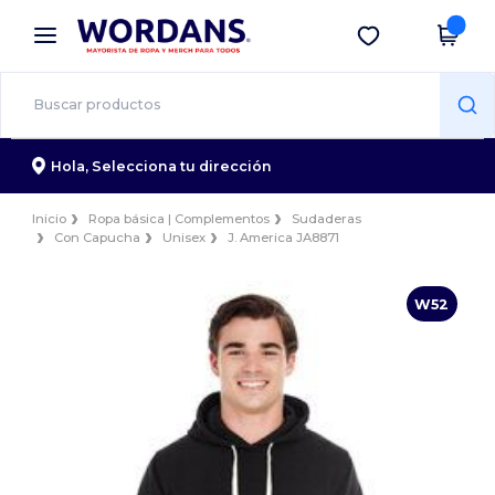
×
App de Wordans
Descargar app
¡Mejores precios en app!
Hola,
Selecciona tu dirección
Inicio
Ropa básica | Complementos
Sudaderas
Con Capucha
Unisex
J. America JA8871
W52