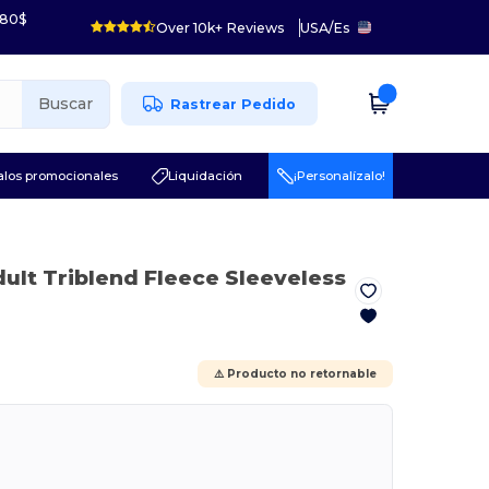
 80$
Over 10k+ Reviews
USA
/
Es
Buscar
Rastrear Pedido
los promocionales
Liquidación
¡Personalízalo!
dult Triblend Fleece Sleeveless
⚠️ Producto no retornable