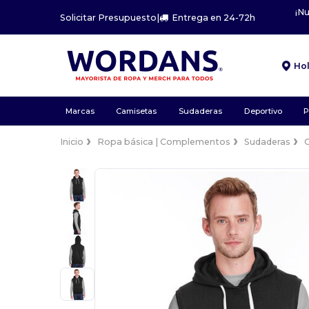
¡N
Solicitar Presupuesto
|
Entrega en 24-72h
Ho
Marcas
Camisetas
Sudaderas
Deportivo
P
Inicio
Ropa básica | Complementos
Sudaderas