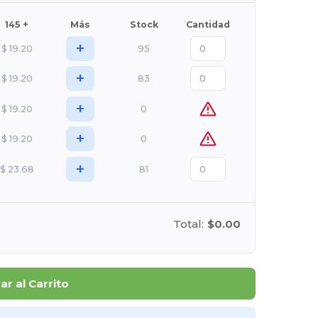
145 +
Más
Stock
Cantidad
+
$
19.20
95
+
$
19.20
83
+
$
19.20
0
+
$
19.20
0
+
$
23.68
81
Total:
$0.00
r al Carrito