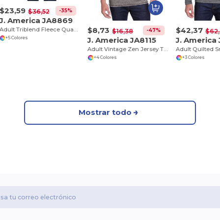
$23,59
-35%
$36,52
J. America JA8869
$8,73
$42,37
Adult Triblend Fleece Quarter-Zip
-47%
$16,38
$62
J. America JA8115
J. America
+5 Colores
Adult Vintage Zen Jersey T-Shirt
Adult Quilted S
+4 Colores
+3 Colores
Mostrar todo