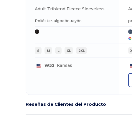
Adult Triblend Fleece Sleeveless Hooded Sweatshirt
Poliéster-algodón-rayón
p
S
M
L
XL
2XL
W52
Kansas
Reseñas de Clientes del Producto