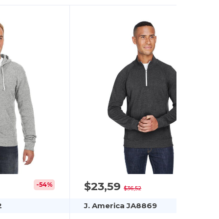
$23,59
-54%
-35%
$36,52
2
J. America JA8869