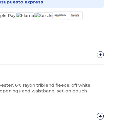
esupuesto express
lyester, 6% rayon
triblend
fleece; off white
e openings and waistband; set-on pouch