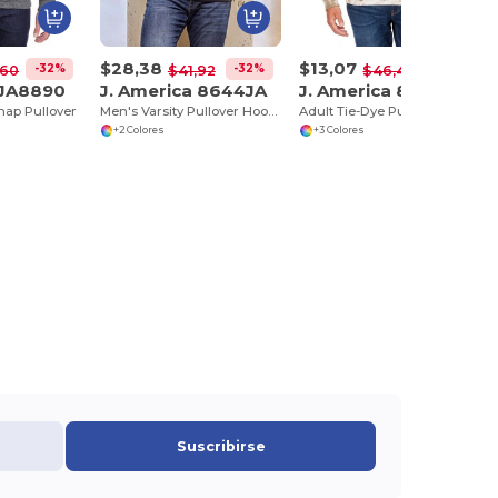
$28,38
$13,07
-32%
-32%
-72%
,60
$41,92
$46,46
 JA8890
J. America 8644JA
J. America 8861JA
nap Pullover
Men's Varsity Pullover Hooded Sweatshirt
Adult Tie-Dye Pullover Hooded Sweatshirt
+2 Colores
+3 Colores
Suscribirse