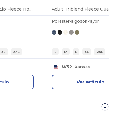
Adult Triblend Full-Zip Fleece Hooded Sweatshirt
Adult Triblend Fleece Quarter-Zip
Poliéster-algodón-rayón
XL
2XL
S
M
L
XL
2XL
W52
Kansas
culo
Ver artículo