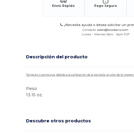
Envío Rápido
Pago Seguro
¿Necesita ayuda o desea solicitar un pr
Contacto
sales@wordans.com
Lunes - Viernes 9am - 5pm EST
Descripción del producto
Tenga en cuenta que, debido a la calibración de la pantalla, el color de la imag
Peso
13.15 oz.
Descubre otros productos