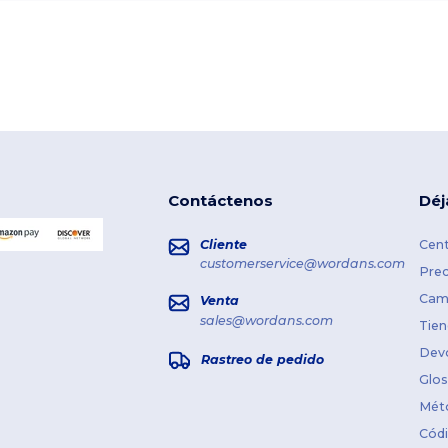
Contáctenos
Déj
Cliente
Cent
customerservice@wordans.com
Prec
Cami
Venta
sales@wordans.com
Tien
Dev
Rastreo de pedido
Glos
Mét
Cód