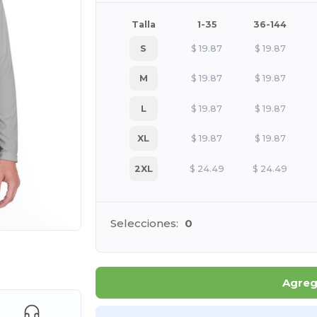
Talla
1-35
36-144
S
$
19.87
$
19.87
M
$
19.87
$
19.87
L
$
19.87
$
19.87
XL
$
19.87
$
19.87
2XL
$
24.49
$
24.49
Selecciones:
0
ara tus productos
Agrega