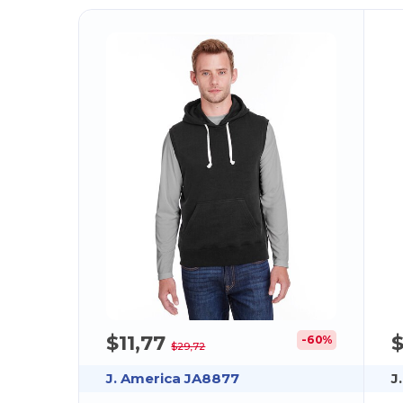
$11,77
$
-60%
$29,72
J. America JA8877
J