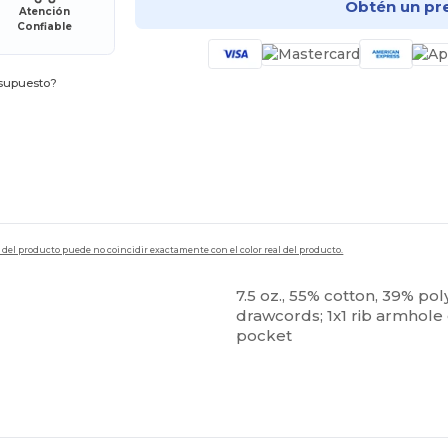
Obtén un pr
Atención
Confiable
esupuesto?
en del producto puede no coincidir exactamente con el color real del producto.
7.5 oz., 55% cotton, 39% po
drawcords; 1x1 rib armhol
pocket