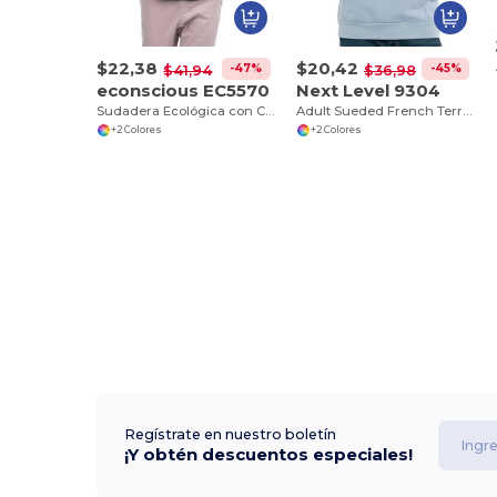
$22,38
$20,42
-47%
-45%
$41,94
$36,98
econscious EC5570
Next Level 9304
Sudadera Ecológica con Capucha de Algodón Reciclado
Adult Sueded French Terry Pullover Sweatshirt
+2 Colores
+2 Colores
Regístrate en nuestro boletín
¡Y obtén descuentos especiales!