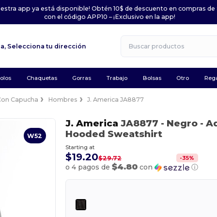
uestra app ya está disponible! Obtén 10$ de descuento en compras de
con el código APP10 – ¡Exclusivo en la app!
la,
Selecciona tu dirección
olos
Chaquetas
Gorras
Trabajo
Bolsas
Otro
Rega
Con Capucha
Hombres
J. America JA8877
J. America
JA8877
- Negro
- A
Hooded Sweatshirt
W52
Starting at
$19.20
-
35
%
$29.72
$4.80
o 4 pagos de
con
ⓘ