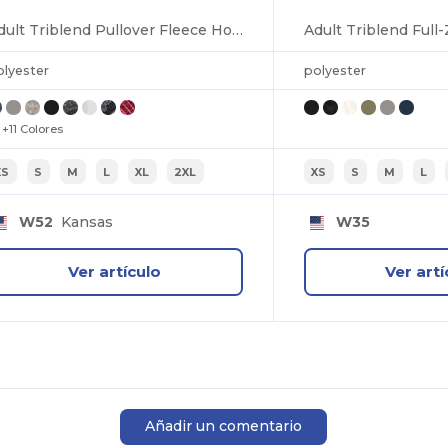
Adult Triblend Pullover Fleece Hooded Sweatshirt
olyester
polyester
+11 Colores
XS
S
M
L
XL
2XL
XS
S
M
L
W52
Kansas
W35
Ver artículo
Ver artí
Añadir un comentario