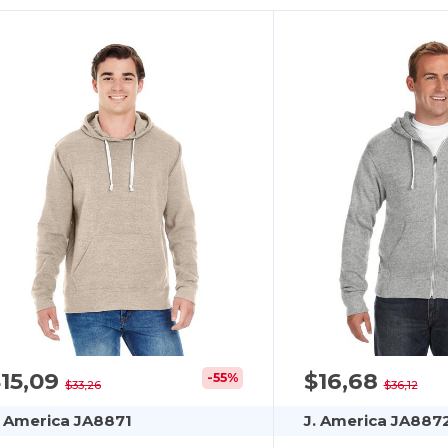
15,09
$16,68
-55%
$33,26
$36,12
. America JA8871
J. America JA887