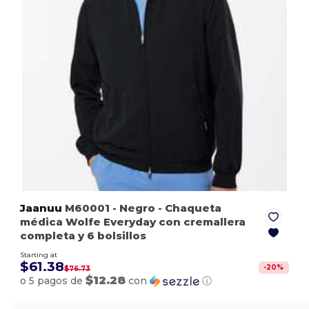
Jaanuu
M60001
- Negro
- Chaqueta
médica Wolfe Everyday con cremallera
completa y 6 bolsillos
Starting at
$61.38
-
20
%
$76.73
$12.28
o 5 pagos de
con
ⓘ