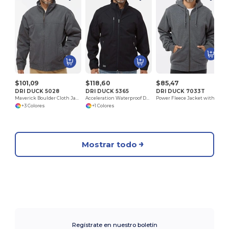
$101,09
$118,60
$85,47
DRI DUCK 5028
DRI DUCK 5365
DRI DUCK 7033T
Maverick Boulder Cloth Jacket with Blanket Lining
Acceleration Waterproof DDX Softshell
Power Fleece Jacket with Thermal Lining Tall Sizes
+3 Colores
+1 Colores
Mostrar todo
Regístrate en nuestro boletín