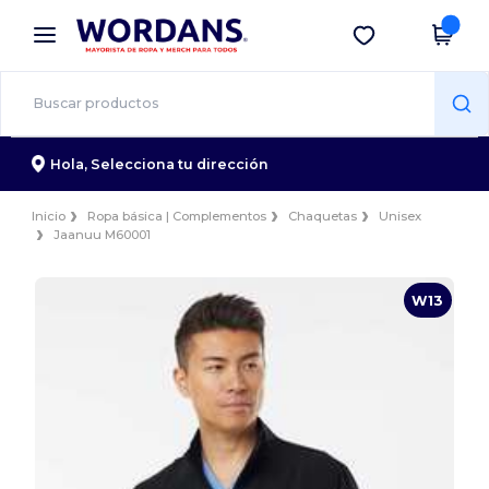
×
App de Wordans
Descargar app
¡Mejores precios en app!
Hola,
Selecciona tu dirección
Inicio
Ropa básica | Complementos
Chaquetas
Unisex
Jaanuu M60001
W13