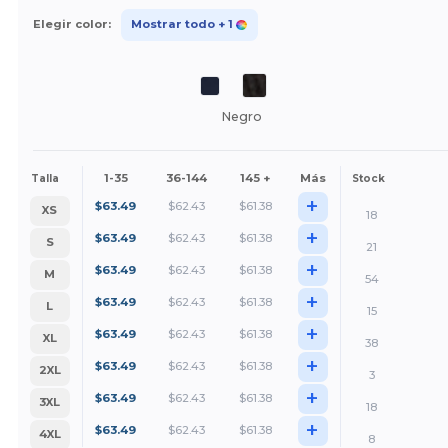
Elegir color:
Mostrar todo
+ 1
Negro
1-35
36-144
145 +
Más
Talla
Stock
+
$
63.49
$
62.43
$
61.38
XS
18
+
$
63.49
$
62.43
$
61.38
S
21
+
$
63.49
$
62.43
$
61.38
M
54
+
$
63.49
$
62.43
$
61.38
L
15
+
$
63.49
$
62.43
$
61.38
XL
38
+
$
63.49
$
62.43
$
61.38
2XL
3
+
$
63.49
$
62.43
$
61.38
3XL
18
+
$
63.49
$
62.43
$
61.38
4XL
8