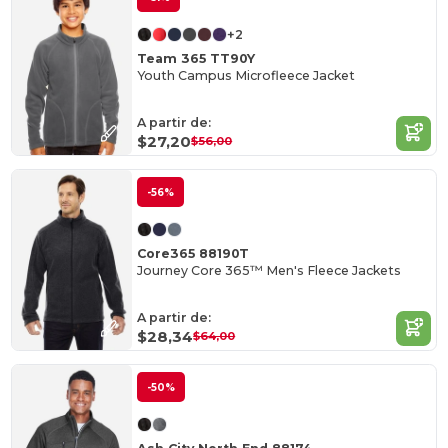
+2
Team 365 TT90Y
Youth Campus Microfleece Jacket
A partir de:
$27,20
$56,00
-56%
Core365 88190T
Journey Core 365™ Men's Fleece Jackets
A partir de:
$28,34
$64,00
-50%