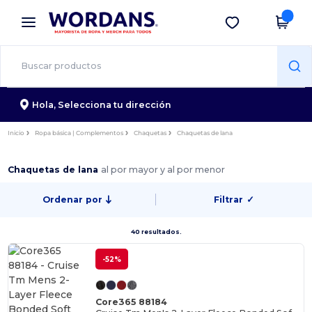
×
App de Wordans
Descargar app
¡Mejores precios en app!
Hola,
Selecciona tu dirección
Inicio
Ropa básica | Complementos
Chaquetas
Chaquetas de lana
Chaquetas de lana
al por mayor y al por menor
Ordenar por
Filtrar
✓
40 resultados.
-52%
Core365 88184