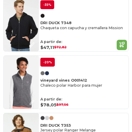
-35%
DRI DUCK 7348
Chaqueta con capucha y cremallera Mission
A partir de:
$47,11
$72,82
-20%
vineyard vines O001412
Chaleco polar Harbor para mujer
A partir de:
$78,05
$97,56
DRI DUCK 7353
Jersey polar Ranger Melange