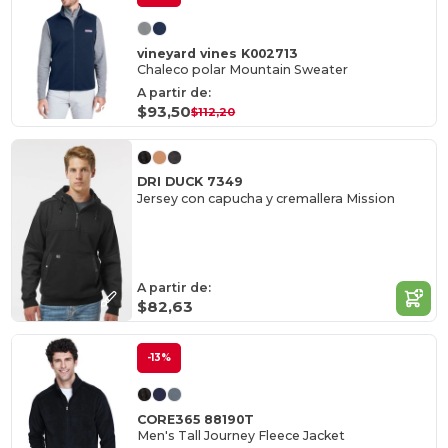
vineyard vines K002713
Chaleco polar Mountain Sweater
A partir de:
$93,50
$112,20
DRI DUCK 7349
Jersey con capucha y cremallera Mission
A partir de:
$82,63
-13%
CORE365 88190T
Men's Tall Journey Fleece Jacket