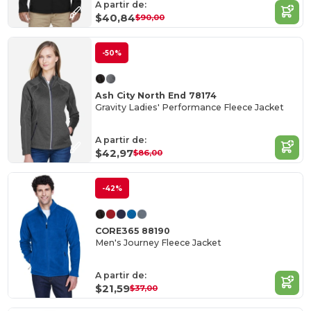
A partir de:
$40,84
$90,00
-50%
Ash City North End 78174
Gravity Ladies' Performance Fleece Jacket
A partir de:
$42,97
$86,00
-42%
CORE365 88190
Men's Journey Fleece Jacket
A partir de:
$21,59
$37,00