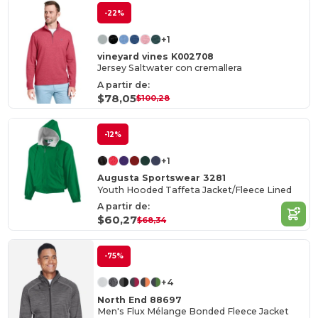
-22%
+1
vineyard vines K002708
Jersey Saltwater con cremallera
A partir de:
$78,05
$100,28
-12%
+1
Augusta Sportswear 3281
Youth Hooded Taffeta Jacket/Fleece Lined
A partir de:
$60,27
$68,34
-75%
+4
North End 88697
Men's Flux Mélange Bonded Fleece Jacket