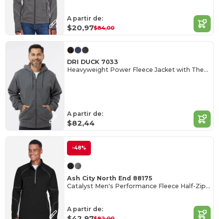
A partir de:
$20,97
$84,00
DRI DUCK 7033
Heavyweight Power Fleece Jacket with Thermal Lining
A partir de:
$82,44
-48%
Ash City North End 88175
Catalyst Men's Performance Fleece Half-Zip Top
A partir de:
$42,97
$82,00