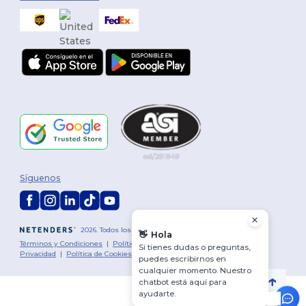
Síguenos
2026. Todos los derechos reservados
👋
Hola
Términos y Condiciones
|
Política de personalización
|
Política de
Si tienes dudas o preguntas,
Privacidad
|
Política de Cookies
|
Mapa del sitio
puedes escribirnos en
cualquier momento. Nuestro
chatbot está aquí para
ayudarte.