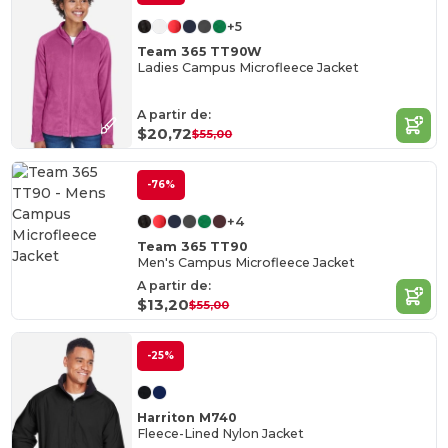
+5
Team 365 TT90W
Ladies Campus Microfleece Jacket
A partir de:
$20,72
$55,00
-76%
+4
Team 365 TT90
Men's Campus Microfleece Jacket
A partir de:
$13,20
$55,00
-25%
Harriton M740
Fleece-Lined Nylon Jacket