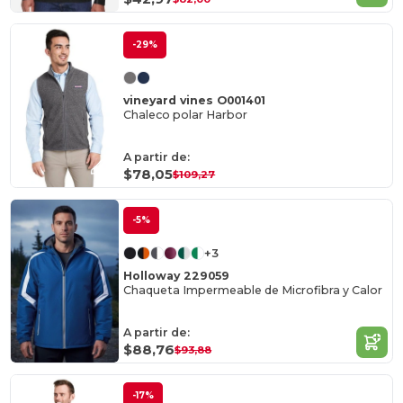
-29%
vineyard vines O001401
Chaleco polar Harbor
A partir de:
$78,05
$109,27
-5%
+3
Holloway 229059
Chaqueta Impermeable de Microfibra y Calor
A partir de:
$88,76
$93,88
-17%