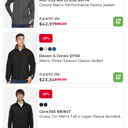
Ash City North End 88174
Gravity Men's Performance Fleece Jacket
A partir de:
$42,97
$86,00
-35%
Devon & Jones D700
Men's Three-Season Classic Jacket
A partir de:
$23,34
$36,00
-55%
Core365 88184T
Cruise Tm Men's Tall 2-Layer Fleece Bonded Soft Shell Jacket