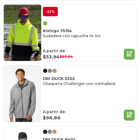
-22%
Kishigo JS154
Sudadera con capucha Hi-Vis
A partir de:
$53,94
$69,04
DRI DUCK 5302
Chaqueta Challenger con cremallera
A partir de:
$96,86
DRI DUCK 9402