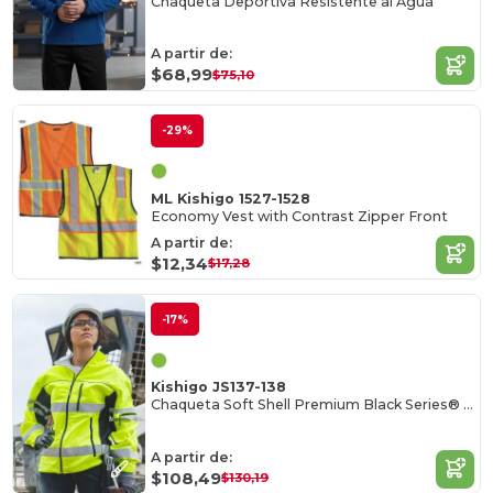
Chaqueta Deportiva Resistente al Agua
A partir de:
$68,99
$75,10
-29%
ML Kishigo 1527-1528
Economy Vest with Contrast Zipper Front
A partir de:
$12,34
$17,28
-17%
Kishigo JS137-138
Chaqueta Soft Shell Premium Black Series® Clase 3
A partir de:
$108,49
$130,19