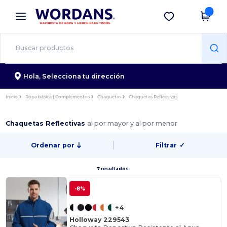
×
App de Wordans
Descargar app
¡Mejores precios en app!
Hola,
Selecciona tu dirección
Inicio
Ropa básica | Complementos
Chaquetas
Chaquetas Reflectivas
Chaquetas Reflectivas
al por mayor y al por menor
Ordenar por
Filtrar
✓
7 resultados.
-8%
+4
Holloway 229543