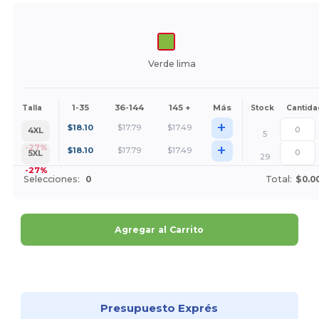
Verde lima
1-35
36-144
145 +
Más
Talla
Stock
Cantida
+
$
18.10
$
17.79
$
17.49
4XL
5
+
-27%
$
18.10
$
17.79
$
17.49
5XL
29
-27%
Selecciones:
0
Total:
$0.0
Agregar al Carrito
¡Personalízalo!
Presupuesto Exprés