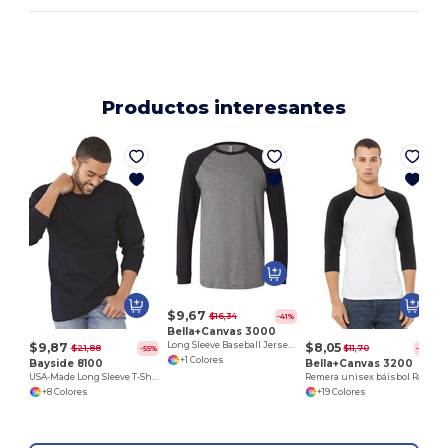
Productos interesantes
M
$9,67
$16,34
-41%
Bella+Canvas 3000
$9,87
$8,05
Long Sleeve Baseball Jersey T-Shirt
$21,88
$11,70
-55%
-31%
+1 Colores
Bayside 8100
Bella+Canvas 3200
USA-Made Long Sleeve T-Shirt with a Pocket
Remera unisex báisbol Raglan manga 3/4
+8 Colores
+19 Colores