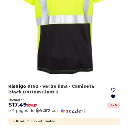
Kishigo
9162
- Verde lima
- Camiseta
Black Bottom Class 2
Starting at
$17.49
-
42
%
$30.13
$4.37
o 4 pagos de
con
ⓘ
⚠️ Producto no retornable