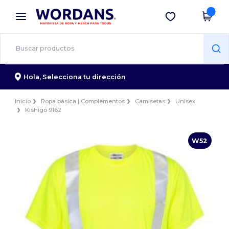
×
App de Wordans
Descargar app
¡Mejores precios en app!
Hola,
Selecciona tu dirección
Inicio
Ropa básica | Complementos
Camisetas
Unisex
Kishigo 9162
W52