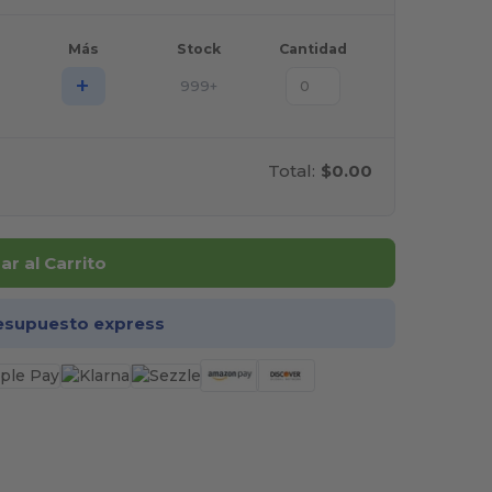
Más
Stock
Cantidad
+
999+
Total:
$0.00
r al Carrito
esupuesto express