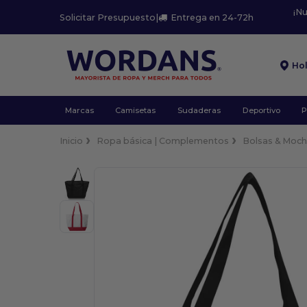
¡N
Solicitar Presupuesto
|
Entrega en 24-72h
Ho
Marcas
Camisetas
Sudaderas
Deportivo
P
Inicio
Ropa básica | Complementos
Bolsas & Moch