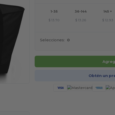
1-35
36-144
145 +
$
13.70
$
13.26
$
12.93
Selecciones:
0
Agrega
Obtén un pr
ara tus productos