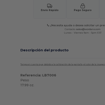
Envío Rápido
Pago Seguro
¿Necesita ayuda o desea solicitar un pr
Contacto
sales@wordans.com
Lunes - Viernes 9am - 5pm EST
Descripción del producto
Tenga en cuenta que, debido a la calibración de la pantalla, el color de la imag
Referencia: LB7006
Peso
17.99 oz.
Alto stock