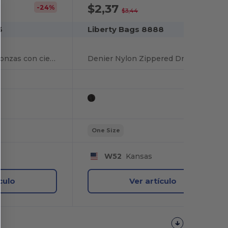
$2,37
-24%
-31%
$3,44
3
Liberty Bags 8888
Bolsa de lona de 10 onzas con cierre superior
Denier Nylon Zippered Drawstring Backpack
One Size
W52
Kansas
culo
Ver artículo