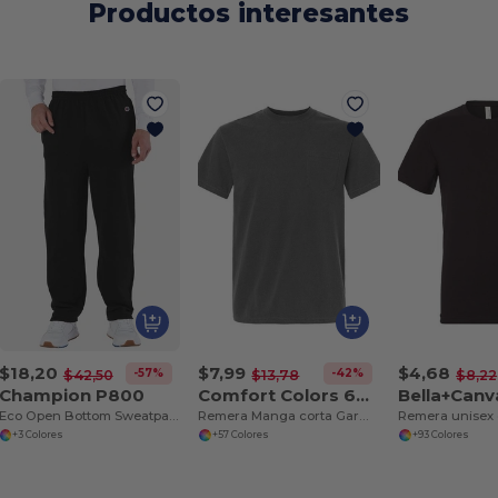
Productos interesantes
$18,20
$7,99
$4,68
-57%
-42%
$42,50
$13,78
$8,22
Champion P800
Comfort Colors 6030
Bella+Canv
Eco Open Bottom Sweatpants with Pockets
Remera Manga corta Garment Dyed con bolsillo
+3 Colores
+57 Colores
+93 Colores