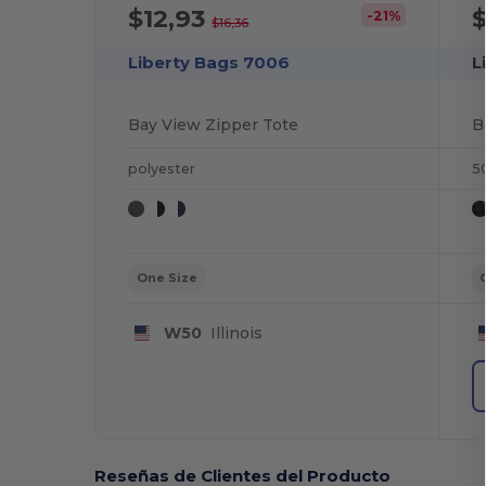
$12,93
$
-21%
$16,36
Liberty Bags 7006
L
Bay View Zipper Tote
B
polyester
5
One Size
W50
Illinois
Reseñas de Clientes del Producto