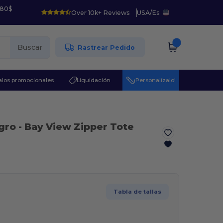
 80$
Over 10k+ Reviews
USA
/
Es
Buscar
Rastrear Pedido
los promocionales
Liquidación
¡Personalízalo!
gro
- Bay View Zipper Tote
Tabla de tallas