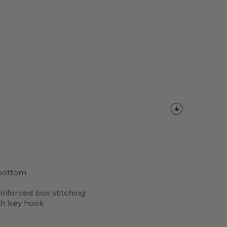
 bottom
einforced box stitching
ith key hook