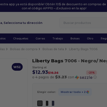
uestra app ya está disponible! Obtén 10$ de descuento en compras de
con el código APP10 – ¡Exclusivo en la app!
la,
Selecciona tu dirección
olos
Chaquetas
Gorras
Trabajo
Bolsas
Otro
Rega
ilas
Bolsas de compra
Bolsas de tela
Liberty Bags 7006
Liberty Bags
7006
- Negro/ Ne
W52
Starting at
$12.93
-
21
%
$16.36
$3.23
o 4 pagos de
con
ⓘ
Elegir color:
Mostrar todo
+ 2