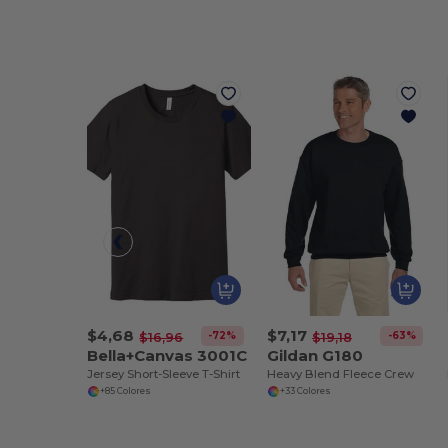
$4,68
$7,17
-72%
-63%
$16,96
$19,18
Bella+Canvas 3001C
Gildan G180
Jersey Short-Sleeve T-Shirt
Heavy Blend Fleece Crew
+85 Colores
+33 Colores