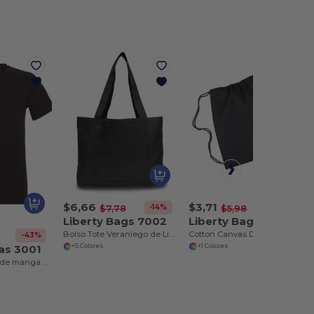
$6,66
$3,71
-14%
-38%
$7,78
$5,98
Liberty Bags 7002
Liberty Bags 8875
Bolso Tote Veraniego de Liberty Bags
Cotton Canvas Drawstring Backpack
-43%
as 3001
+5 Colores
+1 Colores
Remera unisex de manga corta Jersey