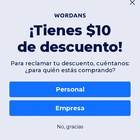
6,68
$6,39
$8,44
iberty Bags 8802
Liberty Bags 886
¡Tienes $10
olsa reciclada con cierre
de descuento!
0% materiales reciclados
100% algodón
Para reclamar tu descuento, cuéntanos:
¿para quién estás comprando?
One Size
One Size
Personal
W50
Illinois
W52
Kansas
Empresa
Ver artículo
Ver artí
No, gracias