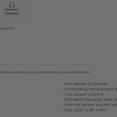
Atención
Confiable
esupuesto?
en del producto puede no coincidir exactamente con el color real del producto.
- 600-denier polyester
- Contrasting handles and
- Top zipper closure
- Self-fabric handles with r
- Internal zipper pocket w
- Size: 22½" x 16" x 6¾"