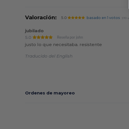
Valoración:
5.0
basado en 1 votos
190 u
jubilado
5.0
Reseña por john
justo lo que necesitaba. resistente
Traducido del English
Ordenes de mayoreo