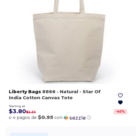
Liberty Bags
8866
- Natural
- Star Of
India Cotton Canvas Tote
Starting at
$3.80
-
40
%
$6.30
$0.95
o 4 pagos de
con
ⓘ