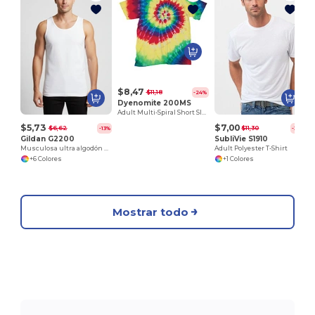
$8,47
$11,18
-24%
Dyenomite 200MS
Adult Multi-Spiral Short Sleeve Tee
$5,73
$7,00
$6,62
$11,30
-13%
-38%
Gildan G2200
SubliVie S1910
Musculosa ultra algodón para adultos
Adult Polyester T-Shirt
+6 Colores
+1 Colores
Mostrar todo