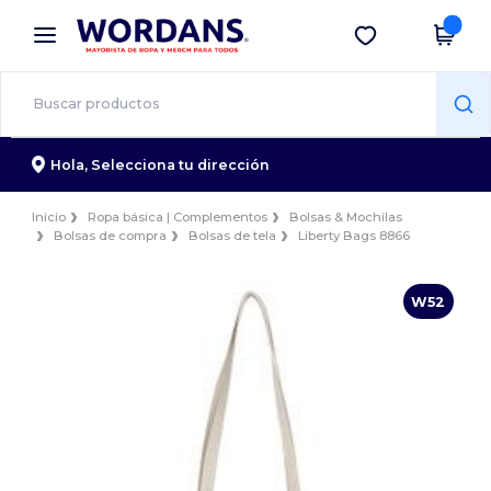
×
App de Wordans
Descargar app
¡Mejores precios en app!
Hola,
Selecciona tu dirección
Inicio
Ropa básica | Complementos
Bolsas & Mochilas
Bolsas de compra
Bolsas de tela
Liberty Bags 8866
W52