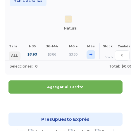
Tabla de tallas
Natural
1-35
36-144
145 +
Más
Talla
Stock
Cantida
+
$
3.93
$
3.86
$
3.80
ALL
3626
Selecciones:
0
Total:
$0.0
Agregar al Carrito
¡Personalízalo!
Presupuesto Exprés