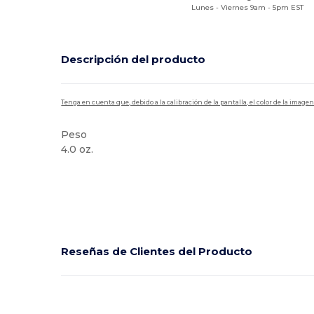
Lunes - Viernes 9am - 5pm EST
Descripción del producto
Tenga en cuenta que, debido a la calibración de la pantalla, el color de la imag
Peso
4.0 oz.
Alto stock
Reseñas de Clientes del Producto