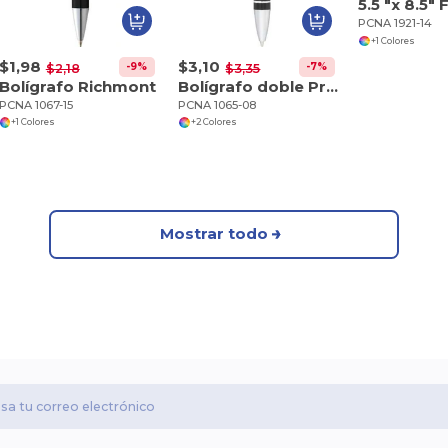
PCNA 1921-14
+1 Colores
$1,98
$3,10
-9%
-7%
$2,18
$3,35
Bolígrafo Richmont
Bolígrafo doble Preston
PCNA 1067-15
PCNA 1065-08
+1 Colores
+2 Colores
Mostrar todo