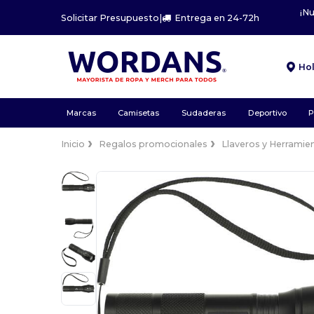
¡N
Solicitar Presupuesto
|
Entrega en 24-72h
Ho
Marcas
Camisetas
Sudaderas
Deportivo
P
Inicio
Regalos promocionales
Llaveros y Herramie