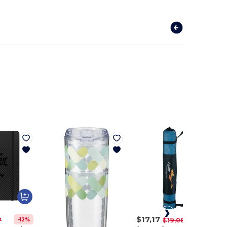
$17,17
-12%
-10%
7
$19,08