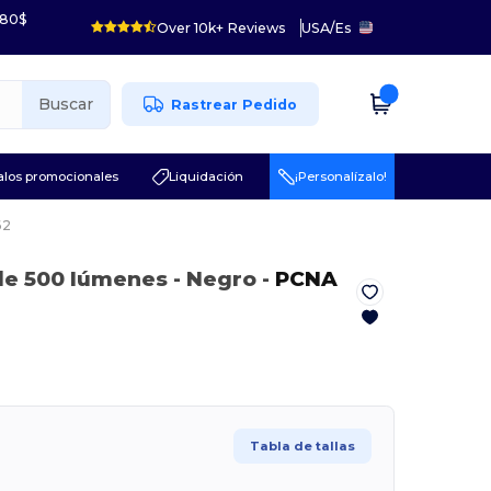
 80$
Over 10k+ Reviews
USA
/
Es
Buscar
Rastrear Pedido
los promocionales
Liquidación
¡Personalízalo!
62
 de 500 lúmenes
- Negro
-
PCNA
Tabla de tallas