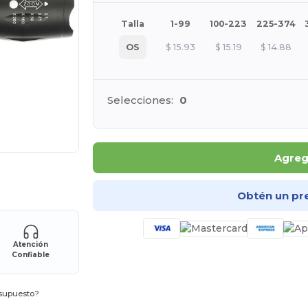
Talla
1-99
100-223
225-374
OS
$
15.93
$
15.19
$
14.88
Selecciones:
0
Agrega
ara tus productos
Obtén un pr
Atención
Confiable
esupuesto?