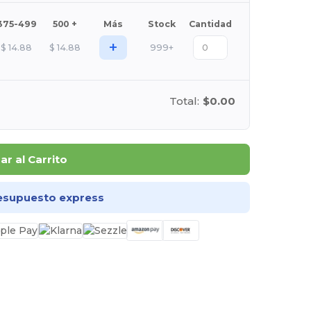
375-499
500 +
Más
Stock
Cantidad
+
$
14.88
$
14.88
999+
Total:
$0.00
r al Carrito
esupuesto express