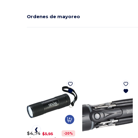
Ordenes de mayoreo
$4,74
-20%
$5,95