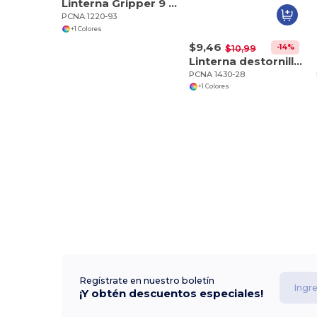
Linterna Gripper 9 LED
PCNA 1220-93
+1 Colores
$9,46
-14%
$10,99
Linterna destornillador Spidey 8 en 1
PCNA 1430-28
+1 Colores
Regístrate en nuestro boletín
¡Y obtén descuentos especiales!