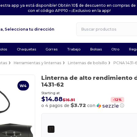
uestra app ya está disponible! Obtén 10$ de descuento en compras de
con el código APP10 – ¡Exclusivo en la app!
la,
Selecciona tu dirección
olos
Chaquetas
Gorras
Trabajo
Bolsas
Otro
Rega
ntas
Herramientas y linternas
Linternas de bolsillo
PCNA 1431-
Linterna de alto rendimiento
1431-62
W4
Starting at
$14.88
-
12
%
$16.91
$3.72
o 4 pagos de
con
ⓘ