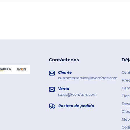
Contáctenos
Déj
Cliente
Cent
customerservice@wordans.com
Prec
Cami
Venta
sales@wordans.com
Tien
Dev
Rastreo de pedido
Glos
Mét
Cód