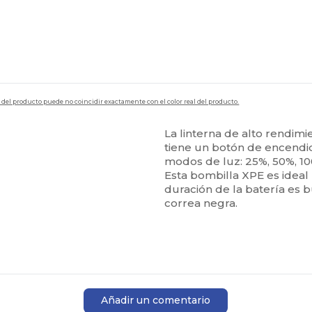
en del producto puede no coincidir exactamente con el color real del producto.
La linterna de alto rendi
tiene un botón de encendid
modos de luz: 25%, 50%, 100
Esta bombilla XPE es ideal 
duración de la batería es 
correa negra.
Añadir un comentario