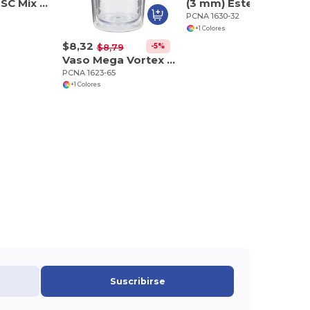
5.5 "x 8.5" FSC Mix Ambassador Carbon Fiber Journa
(3 mm) Esterilla de yoga
PCNA 1630-32
+1 Colores
$8,32
-5%
$8,79
Vaso Mega Vortex 24oz
PCNA 1623-65
+1 Colores
Suscribirse