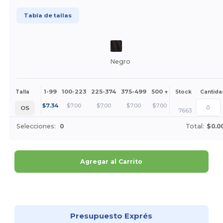
Tabla de tallas
Negro
1-99
100-223
225-374
375-499
500 +
Más
Talla
Stock
Cantida
+
$
7.34
$
7.00
$
7.00
$
7.00
$
7.00
OS
7663
Selecciones:
0
Total:
$0.0
Agregar al Carrito
¡Personalízalo!
Presupuesto Exprés