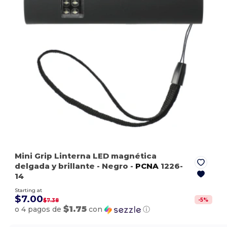
Mini Grip Linterna LED magnética
delgada y brillante
- Negro
-
PCNA
1226-
14
Starting at
$7.00
-
5
%
$7.38
$1.75
o 4 pagos de
con
ⓘ