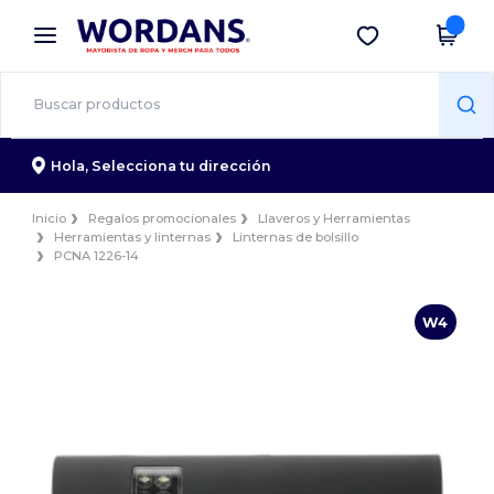
×
App de Wordans
Descargar app
¡Mejores precios en app!
Hola,
Selecciona tu dirección
Inicio
Regalos promocionales
Llaveros y Herramientas
Herramientas y linternas
Linternas de bolsillo
PCNA 1226-14
W4