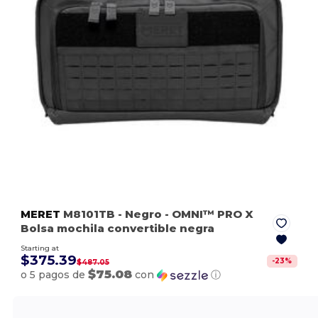
MERET
M8101TB
- Negro
- OMNI™ PRO X
Bolsa mochila convertible negra
Starting at
$375.39
-
23
%
$487.05
$75.08
o 5 pagos de
con
ⓘ