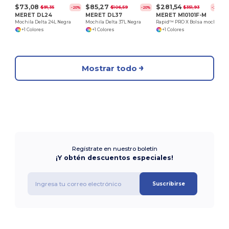
$73,08
$85,27
$281,54
$91,35
$106,59
$351,93
-20%
-20%
-20%
MERET DL24
MERET DL37
MERET M10101F-M
Mochila Delta 24L Negra
Mochila Delta 37L Negra
Rapid™ PRO X Bolsa mochila roja
+1 Colores
+1 Colores
+1 Colores
Mostrar todo
Regístrate en nuestro boletín
¡Y obtén descuentos especiales!
Suscribirse