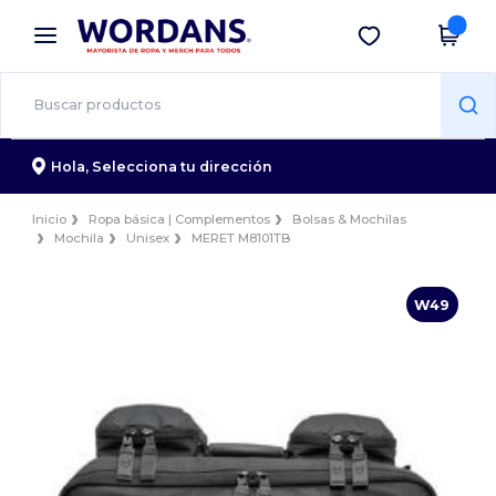
×
App de Wordans
Descargar app
¡Mejores precios en app!
Hola,
Selecciona tu dirección
Inicio
Ropa básica | Complementos
Bolsas & Mochilas
Mochila
Unisex
MERET M8101TB
W49