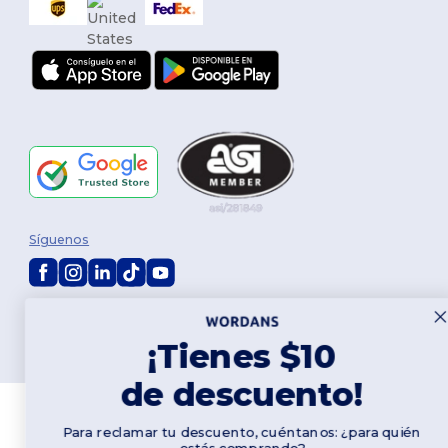
Síguenos
2026. Todos los derechos reservados
Términos y Condiciones
|
Política de personalización
|
Política de
¡Tienes $10
Privacidad
|
Política de Cookies
|
Mapa del sitio
de descuento!
Para reclamar tu descuento, cuéntanos: ¿para quién