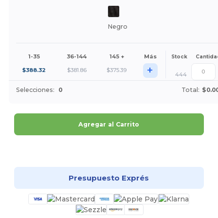
Negro
1-35
36-144
145 +
Más
Stock
Cantida
+
$
388.32
$
381.86
$
375.39
444
Selecciones:
0
Total:
$0.0
Agregar al Carrito
¡Personalízalo!
Presupuesto Exprés