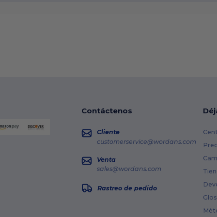
Contáctenos
Déj
Cliente
Cent
customerservice@wordans.com
Prec
Cami
Venta
sales@wordans.com
Tien
Dev
Rastreo de pedido
Glos
Mét