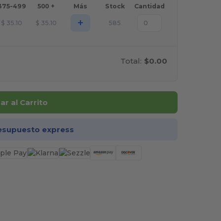
375-499
500 +
Más
Stock
Cantidad
+
$
35.10
$
35.10
585
Total:
$0.00
r al Carrito
esupuesto express