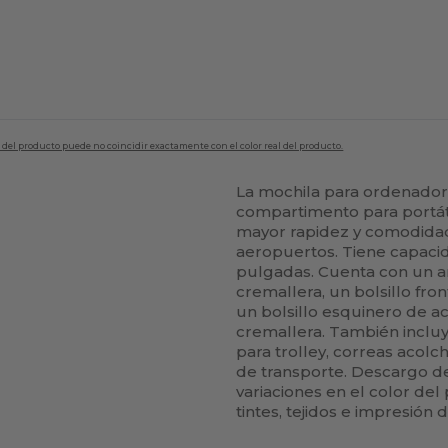
en del producto puede no coincidir exactamente con el color real del producto.
La mochila para ordenador
compartimento para portát
mayor rapidez y comodidad
aeropuertos. Tiene capacid
pulgadas. Cuenta con un a
cremallera, un bolsillo fro
un bolsillo esquinero de ac
cremallera. También inclu
para trolley, correas acolc
de transporte. Descargo 
variaciones en el color del
tintes, tejidos e impresión d