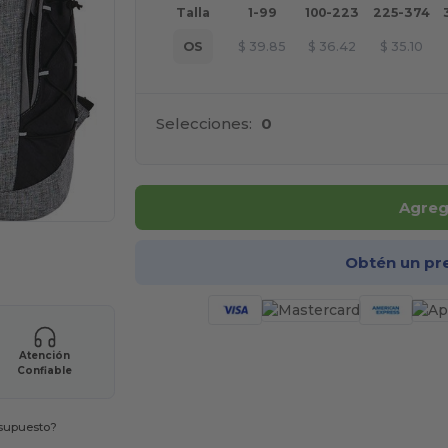
Talla
1-99
100-223
225-374
OS
$
39.85
$
36.42
$
35.10
Selecciones:
0
Agrega
ara tus productos
Obtén un pr
Atención
Confiable
esupuesto?