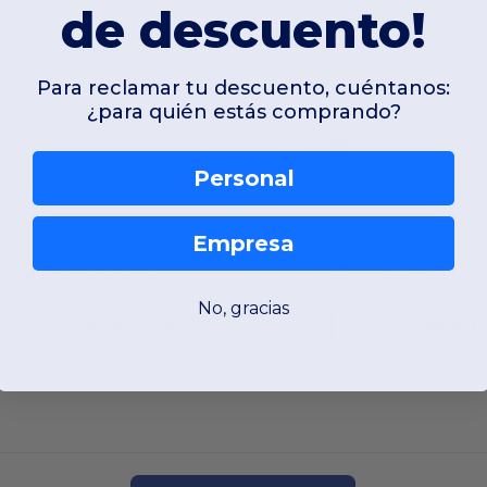
de descuento!
Mochila TSA Summit para ordenador de 15
Para reclamar tu descuento, cuéntanos:
0.0 oz
28.16 oz
¿para quién estás comprando?
Personal
OS
OS
Empresa
W4
Pennsylvania
W4
Pennsylva
No, gracias
Ver artículo
Ver artí