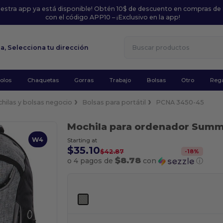
uestra app ya está disponible! Obtén 10$ de descuento en compras de
con el código APP10 – ¡Exclusivo en la app!
la,
Selecciona tu dirección
olos
Chaquetas
Gorras
Trabajo
Bolsas
Otro
Rega
hilas y bolsas negocio
Bolsas para portátil
PCNA 3450-45
Mochila para ordenador Summ
W4
Starting at
$35.10
-
18
%
$42.87
$8.78
o 4 pagos de
con
ⓘ