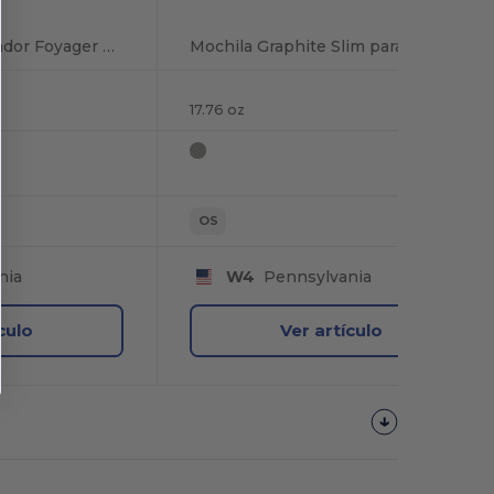
Mochila para ordenador Foyager TSA 15
Mochila Graphite Slim para ordenador de 15
17.76 oz
OS
nia
W4
Pennsylvania
culo
Ver artículo