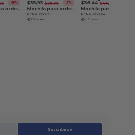
$35,93
$36,44
-16%
-7%
-18%
35
$38,76
$44,56
Mochila para ordenador NBN Mayfair 15
Mochila para ordenador de 15" NBN Linden
Mochila para ordenador de 15" NBN Trails
PCNA 3850-21
PCNA 3850-04
+2 Colores
+1 Colores
Suscribirse