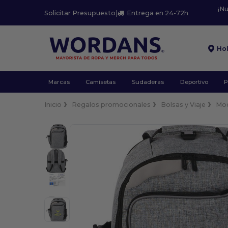
¡N
Solicitar Presupuesto
|
Entrega en 24-72h
Ho
Marcas
Camisetas
Sudaderas
Deportivo
P
Inicio
Regalos promocionales
Bolsas y Viaje
Moc