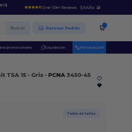
 80$
Over 10k+ Reviews
USA
/
Es
Buscar
Rastrear Pedido
los promocionales
Liquidación
¡Personalízalo!
it TSA 15
- Gris
-
PCNA
3450-45
Tabla de tallas