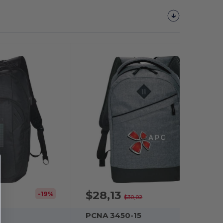
$28,13
-19%
-6%
$30,02
PCNA 3450-15