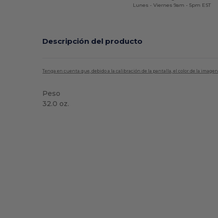
Lunes - Viernes 9am - 5pm EST
Descripción del producto
Tenga en cuenta que, debido a la calibración de la pantalla, el color de la imag
Peso
32.0 oz.
Alto stock