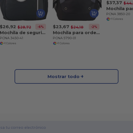
$37,37
$44,
PCNA 3850-20
+1 Colores
$26,92
$23,67
-6%
-2%
$28,72
$24,18
Mochila de seguridad Vault RFID para ordenador de 15
Mochila para ordenador Sanford de 15
PCNA 3450-41
PCNA 5790-01
+1 Colores
+1 Colores
Mostrar todo