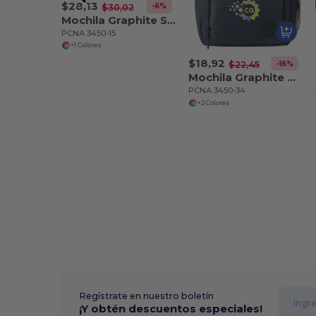
$28,13
-6%
$30,02
Mochila Graphite Slim para ordenador de 15
PCNA 3450-15
+1 Colores
$18,92
-16%
$22,45
Mochila Graphite Deluxe para ordenador de 15
PCNA 3450-34
+2 Colores
Regístrate en nuestro boletín
¡Y obtén descuentos especiales!