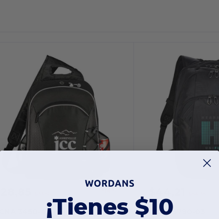
$28,85
$44,21
-14%
$33,50
$54,35
¡Tienes $10
CNA 3450-40
PCNA 5790-03