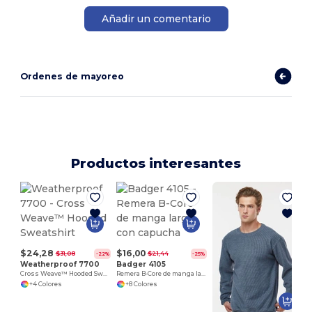
Añadir un comentario
Ordenes de mayoreo
Productos interesantes
$24,28
$16,00
$31,08
$21,44
-22%
-25%
Weatherproof 7700
Badger 4105
Cross Weave™ Hooded Sweatshirt
Remera B-Core de manga larga con capucha
+4 Colores
+8 Colores