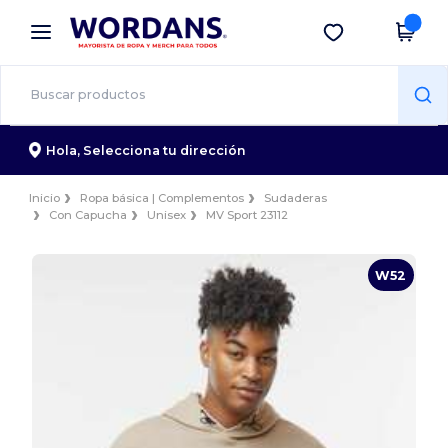
×
App de Wordans
Descargar app
¡Mejores precios en app!
Hola,
Selecciona tu dirección
Inicio
Ropa básica | Complementos
Sudaderas
Con Capucha
Unisex
MV Sport 23112
W52