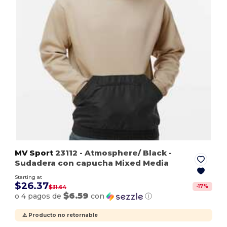
MV Sport
23112
- Atmosphere/ Black
-
Sudadera con capucha Mixed Media
Starting at
$26.37
-
17
%
$31.64
$6.59
o 4 pagos de
con
ⓘ
⚠️ Producto no retornable