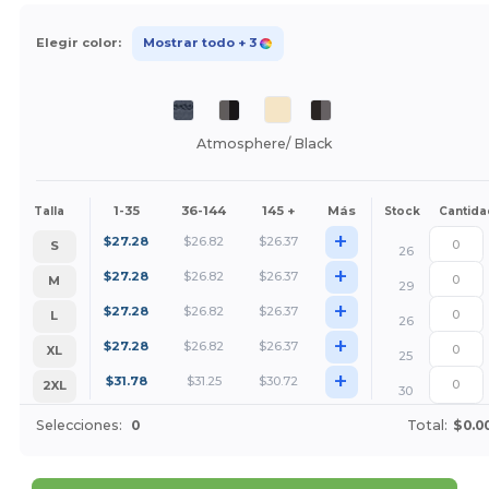
Elegir color:
Mostrar todo
+ 3
Atmosphere/ Black
1-35
36-144
145 +
Más
Talla
Stock
Cantida
+
$
27.28
$
26.82
$
26.37
S
26
+
$
27.28
$
26.82
$
26.37
M
29
+
$
27.28
$
26.82
$
26.37
L
26
+
$
27.28
$
26.82
$
26.37
XL
25
+
$
31.78
$
31.25
$
30.72
2XL
30
Selecciones:
0
Total:
$0.0