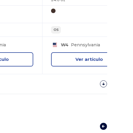
OS
nia
W4
Pennsylvania
culo
Ver artículo