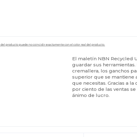
en del producto puede no coincidir exactamente con el color real del producto.
El maletín NBN Recycled Uti
guardar sus herramientas. 
cremallera, los ganchos pa
superior que se mantiene 
que necesitas. Gracias a la
por ciento de las ventas s
ánimo de lucro.