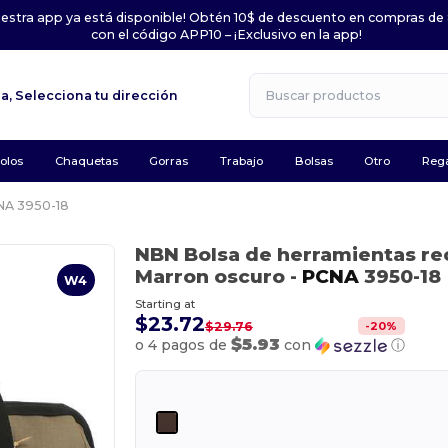
uestra app ya está disponible! Obtén 10$ de descuento en compras de
con el código APP10 – ¡Exclusivo en la app!
la,
Selecciona tu dirección
olos
Chaquetas
Gorras
Trabajo
Bolsas
Otro
Rega
A 3950-18
NBN Bolsa de herramientas re
Marron oscuro
-
PCNA
3950-18
W4
Starting at
$23.72
-
20
%
$29.76
$5.93
o 4 pagos de
con
ⓘ