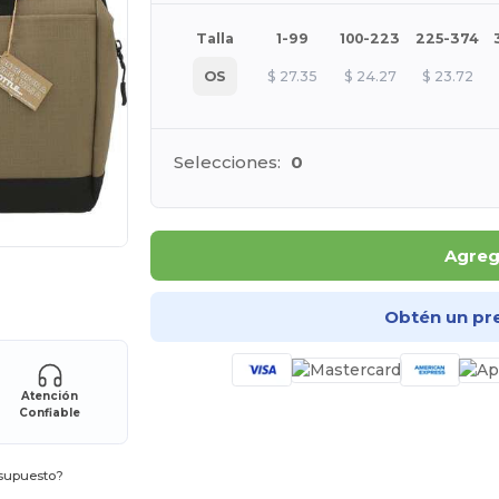
Talla
1-99
100-223
225-374
OS
$
27.35
$
24.27
$
23.72
Selecciones:
0
Agrega
ara tus productos
Obtén un pr
Atención
Confiable
esupuesto?