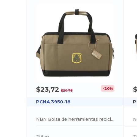
$23,72
-20%
$29,76
PCNA 3950-18
P
NBN Bolsa de herramientas reciclada con cremallera
N
21.6 oz
21