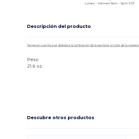
Lunes - Viernes 9am - 5pm EST
Descripción del producto
Tenga en cuenta que, debido a la calibración de la pantalla, el color de la imag
Peso
21.6 oz.
Descubre otros productos