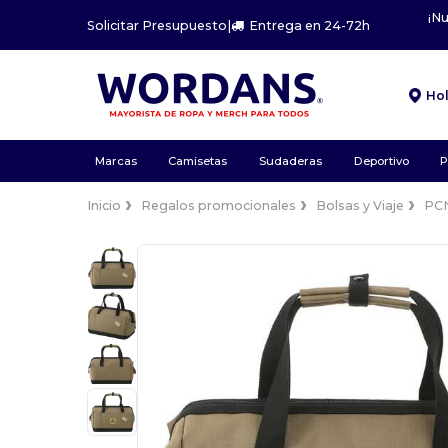
¡N
Solicitar Presupuesto
|
Entrega en 24-72h
Ho
Marcas
Camisetas
Sudaderas
Deportivo
P
Inicio
Regalos promocionales
Bolsas y Viaje
PCN