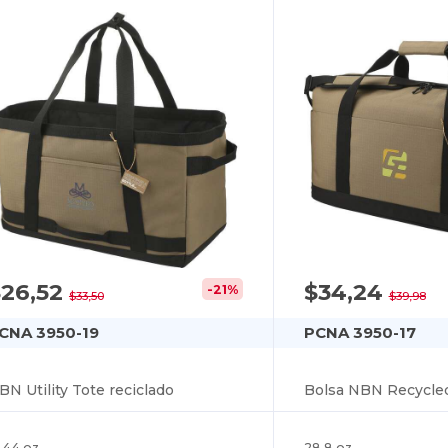
$26,52
$34,24
-21%
$33,50
$39,98
CNA 3950-19
PCNA 3950-17
BN Utility Tote reciclado
Bolsa NBN Recycled 
.44 oz
28.8 oz