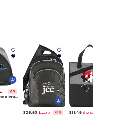
-3%
34
Mochila bandolera Sling Shot
$28,85
$11,48
-14%
-9%
$33,50
$12,64