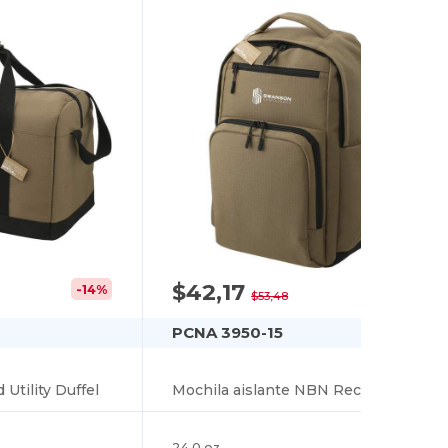
$42,17
-14%
-21%
$53,48
PCNA 3950-15
Utility Duffel
Mochila aislante NBN Recycled Utility
24.0 oz