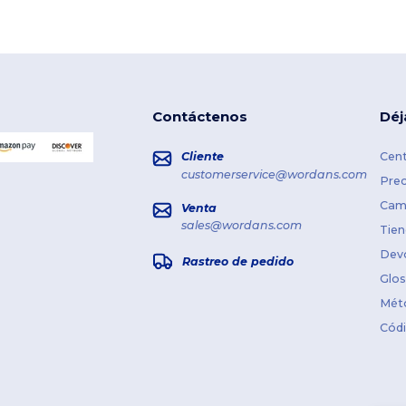
Contáctenos
Déj
Cliente
Cent
customerservice@wordans.com
Prec
Cami
Venta
sales@wordans.com
Tien
Dev
Rastreo de pedido
Glos
Mét
Cód