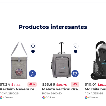
Productos interesantes
$7,24
$53,86
$10,01
-12%
-5%
$8,24
$56,75
$10,
Reclaim Nevera reciclada para 4 latas
Maleta vertical Graphite 20
PCNA 2160-28
PCNA 8400-50
PCNA 3251-98
+1 Colores
+1 Colores
+1 Colores