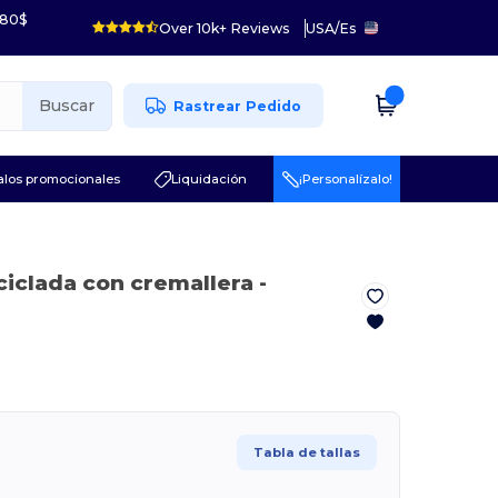
 80$
Over 10k+ Reviews
USA
/
Es
Buscar
Rastrear Pedido
los promocionales
Liquidación
¡Personalízalo!
ciclada con cremallera
-
Tabla de tallas