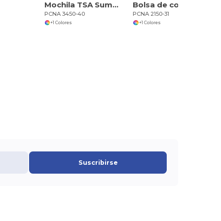
Mochila TSA Summit para ordenador de 15
Bolsa de convenciones Cameron con puerto USB
PCNA 3450-40
PCNA 2150-31
+1 Colores
+1 Colores
Suscribirse