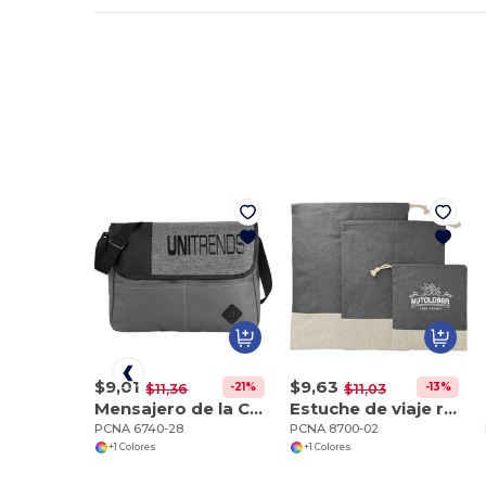
$9,01
$9,63
-21%
-13%
$11,36
$11,03
Mensajero de la Convención Offset
Estuche de viaje reciclado Split de 3 piezas
PCNA 6740-28
PCNA 8700-02
+1 Colores
+1 Colores