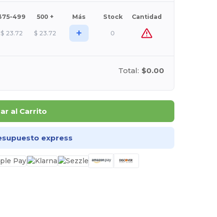
375-499
500 +
Más
Stock
Cantidad
+
$
23.72
$
23.72
0
Total:
$0.00
r al Carrito
esupuesto express