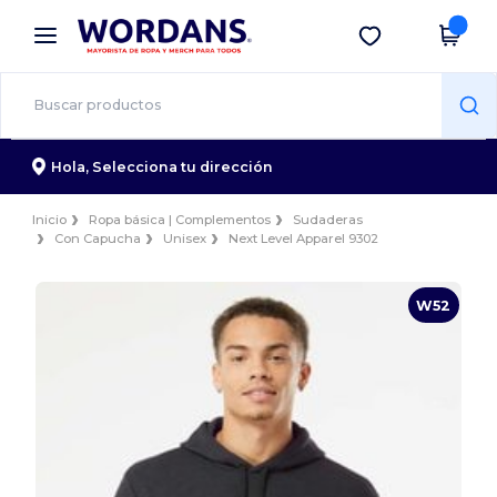
×
App de Wordans
Descargar app
¡Mejores precios en app!
Hola,
Selecciona tu dirección
Inicio
Ropa básica | Complementos
Sudaderas
Con Capucha
Unisex
Next Level Apparel 9302
W52