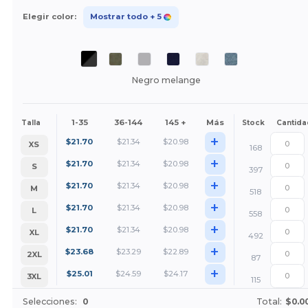
Elegir color:
Mostrar todo
+ 5
Negro melange
1-35
36-144
145 +
Más
Talla
Stock
Cantida
+
$
21.70
$
21.34
$
20.98
XS
168
+
$
21.70
$
21.34
$
20.98
S
397
+
$
21.70
$
21.34
$
20.98
M
518
+
$
21.70
$
21.34
$
20.98
L
558
+
$
21.70
$
21.34
$
20.98
XL
492
+
$
23.68
$
23.29
$
22.89
2XL
87
+
$
25.01
$
24.59
$
24.17
3XL
115
Selecciones:
0
Total:
$0.0