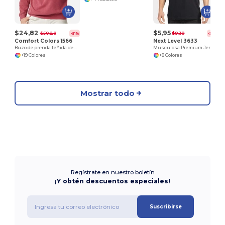
$24,82
$5,95
$50,20
$9,38
-51%
-37%
Comfort Colors 1566
Next Level 3633
Buzo de prenda teñida de cuello redondo
Musculosa Premium Jersey
+19 Colores
+8 Colores
Mostrar todo
Regístrate en nuestro boletín
¡Y obtén descuentos especiales!
Suscribirse