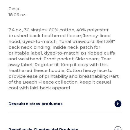
Peso
18.06 oz.
Etiqueta extraíble
Personalizable
7.4 oz., 30 singles; 60% cotton, 40% polyester
brushed back heathered fleece; Jersey-lined
hood, dyed-to-match; Tonal drawcord; Self 3/8"
back neck binding; Inside neck patch for
printable label, dyed-to-match; 1x1 ribbed cuffs
and waistband; Front pocket; Side seam; Tear
away label; Regular fit; Keep it cozy with this
heathered fleece hoodie; Cotton heavy face to
provide ease of printability and breathability; Part
of the Beach Fleece collection, keep it casual
cool with laid-back apparel
Descubre otros productos
Reseñas de Clientes del Producto