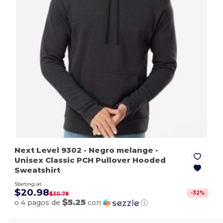
Next Level 9302
- Negro melange
-
Unisex Classic PCH Pullover Hooded
Sweatshirt
Starting at
$20.98
-
32
%
$30.78
$5.25
o 4 pagos de
con
ⓘ