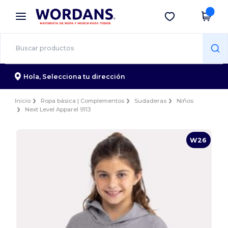
×
App de Wordans
Descargar app
¡Mejores precios en app!
Hola,
Selecciona tu dirección
Inicio
Ropa básica | Complementos
Sudaderas
Niños
Next Level Apparel 9113
W26