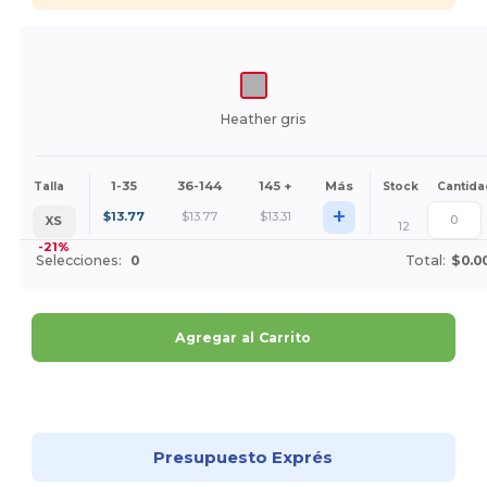
Heather gris
1-35
36-144
145 +
Más
Talla
Stock
Cantida
+
$
13.77
$
13.77
$
13.31
XS
12
-21%
Selecciones:
0
Total:
$0.0
Agregar al Carrito
¡Personalízalo!
Presupuesto Exprés