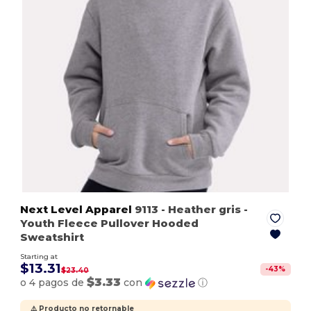
Next Level Apparel
9113
- Heather gris
-
Youth Fleece Pullover Hooded
Sweatshirt
Starting at
$13.31
-
43
%
$23.40
$3.33
o 4 pagos de
con
ⓘ
⚠️ Producto no retornable