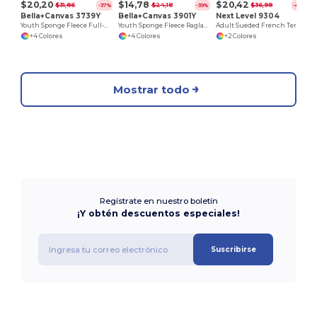
$20,20
$14,78
$20,42
$31,86
$24,18
$36,98
-37%
-39%
-45%
Bella+Canvas 3739Y
Bella+Canvas 3901Y
Next Level 9304
Youth Sponge Fleece Full-Zip Hooded Sweatshirt
Youth Sponge Fleece Raglan Sweatshirt
Adult Sueded French Terry Pullover Sweatshirt
+4 Colores
+4 Colores
+2 Colores
Mostrar todo
Regístrate en nuestro boletín
¡Y obtén descuentos especiales!
Suscribirse