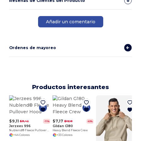
Reseñas de Clientes del Producto
Añadir un comentario
Ordenes de mayoreo
Productos interesantes
H
$9,11
$7,17
$31,42
$19,18
-71%
-63%
Jerzees 996
Gildan G180
Nublend® Fleece Pullover Hood
Heavy Blend Fleece Crew
+44 Colores
+33 Colores