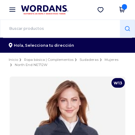
×
App de Wordans
Descargar app
¡Mejores precios en app!
Hola,
Selecciona tu dirección
Inicio
Ropa básica | Complementos
Sudaderas
Mujeres
North End NE712W
W13