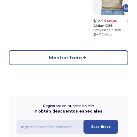
$12,56
$32,00
-61%
Gildan G185
Heavy Blend™ Hood
+41 Colores
Mostrar todo
Regístrate en nuestro boletín
¡Y obtén descuentos especiales!
Suscribirse