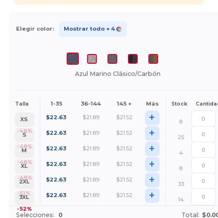
Elegir color:
Mostrar todo
+ 4
Azul Marino Clásico/Carbón
1-35
36-144
145 +
Más
Talla
Stock
Cantida
+
$
22.63
$
21.89
$
21.52
XS
8
+
-48%
$
22.63
$
21.89
$
21.52
S
25
+
-48%
$
22.63
$
21.89
$
21.52
M
4
+
-48%
$
22.63
$
21.89
$
21.52
XL
8
+
-48%
$
22.63
$
21.89
$
21.52
2XL
33
+
-51%
$
22.63
$
21.89
$
21.52
3XL
14
-52%
Selecciones:
0
Total:
$0.0