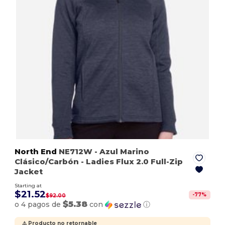
North End
NE712W
- Azul Marino
Clásico/Carbón
- Ladies Flux 2.0 Full-Zip
Jacket
Starting at
$21.52
-
77
%
$92.00
$5.38
o 4 pagos de
con
ⓘ
⚠️ Producto no retornable