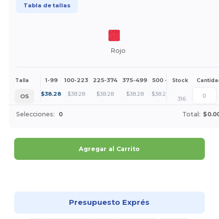
Tabla de tallas
Rojo
1-99
100-223
225-374
375-499
500 +
Más
Talla
Stock
Cantida
+
$
38.28
$
38.28
$
38.28
$
38.28
$
38.28
OS
316
Selecciones:
0
Total:
$0.0
Agregar al Carrito
¡Personalízalo!
Presupuesto Exprés