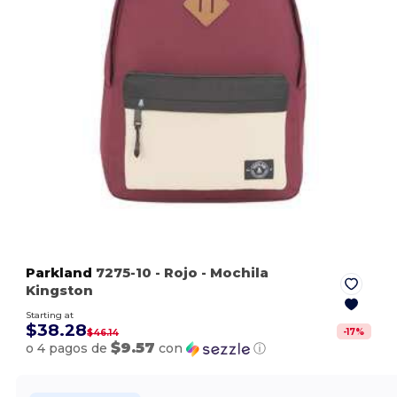
Parkland
7275-10
- Rojo
- Mochila
Kingston
Starting at
$38.28
-
17
%
$46.14
$9.57
o 4 pagos de
con
ⓘ