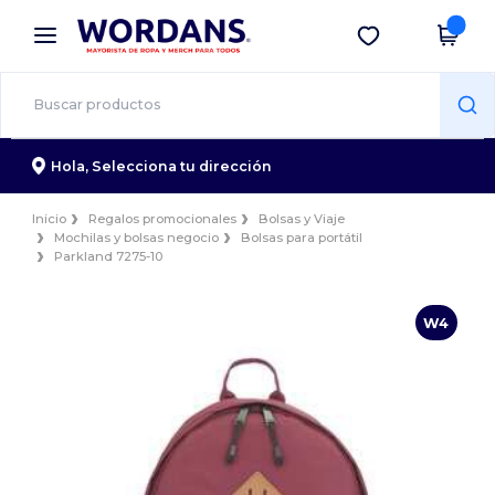
×
App de Wordans
Descargar app
¡Mejores precios en app!
Hola,
Selecciona tu dirección
Inicio
Regalos promocionales
Bolsas y Viaje
Mochilas y bolsas negocio
Bolsas para portátil
Parkland 7275-10
W4