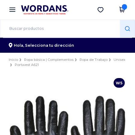
×
App de Wordans
Descargar app
¡Mejores precios en app!
Hola,
Selecciona tu dirección
Inicio
Ropa básica | Complementos
Ropa de Trabajo
Unisex
Portwest A621
W5