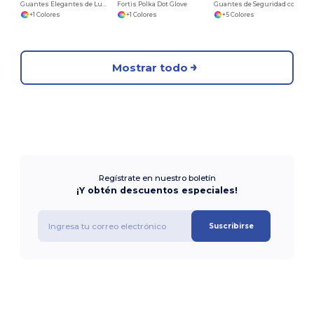
Guantes Elegantes de Lunares Modernos
Fortis Polka Dot Glove
Guantes de Seguridad con Palma de PU
+1 Colores
+1 Colores
+5 Colores
Mostrar todo
Regístrate en nuestro boletín
¡Y obtén descuentos especiales!
Suscribirse