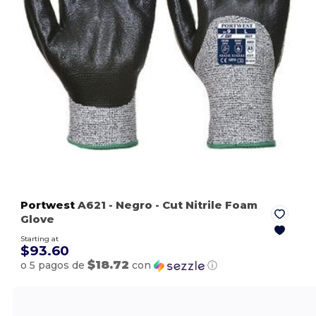
Portwest
A621
- Negro
- Cut Nitrile Foam
Glove
Starting at
$93.60
$18.72
o 5 pagos de
con
ⓘ