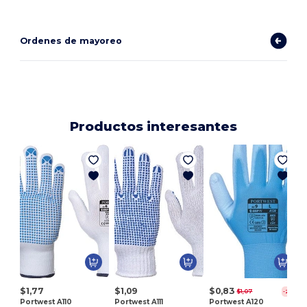
Ordenes de mayoreo
Productos interesantes
$1,77
$1,09
$0,83
$1,07
-22%
Portwest A110
Portwest A111
Portwest A120