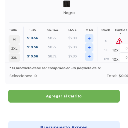
Negro
1-35
36-144
145 +
Más
Talla
Stock
Cantida
*
+
$
10.56
$
8.72
$
7.80
M
0
+
$
10.56
$
8.72
$
7.80
2XL
96
12
x
+
$
10.56
$
8.72
$
7.80
3XL
120
12
x
* El producto debe ser comprado en un paquete de 12.
Selecciones:
0
Total:
$0.0
Agregar al Carrito
¡Personalízalo!
Presupuesto Exprés