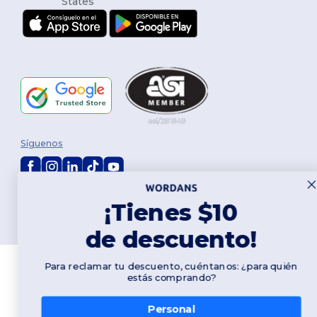
Síguenos
2026. Todos los derechos reservados
¡Tienes $10
Términos y Condiciones
|
Política de personalización
|
Política de
Privacidad
|
Política de Cookies
|
Mapa del sitio
de descuento!
Para reclamar tu descuento, cuéntanos: ¿para quién
estás comprando?
Personal