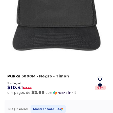
Pukka
5000M
- Negro
- Timón
Starting at
$10.41
-
29
%
$14.57
$2.60
o 4 pagos de
con
ⓘ
Elegir color:
Mostrar todo
+ 4