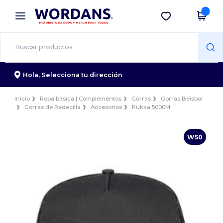
×
App de Wordans
Descargar app
¡Mejores precios en app!
Hola,
Selecciona tu dirección
Inicio
Ropa básica | Complementos
Gorras
Gorras Béisbol
Gorras de Redecilla
Accesorios
Pukka 5000M
W50