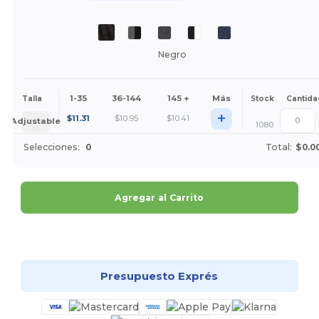
Negro
1-35
36-144
145 +
Más
Talla
Stock
Cantida
+
$
11.31
$
10.95
$
10.41
Adjustable
1080
Selecciones:
0
Total:
$0.0
Agregar al Carrito
¡Personalízalo!
Presupuesto Exprés