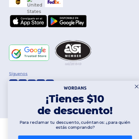
Síguenos
¡Tienes $10
2026. Todos los derechos reservados
Términos y Condiciones
|
Política de personalización
|
Política de
de descuento!
Privacidad
|
Política de Cookies
|
Mapa del sitio
Para reclamar tu descuento, cuéntanos: ¿para quién
estás comprando?