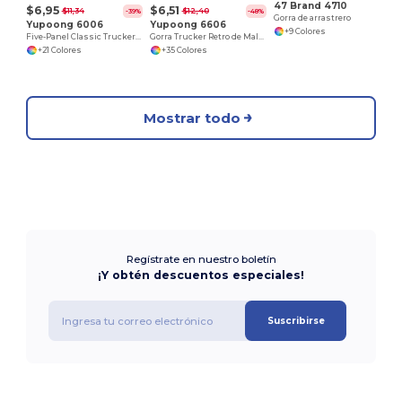
47 Brand 4710
$6,95
$6,51
$11,34
$12,40
-39%
-48%
Gorra de arrastrero
Yupoong 6006
Yupoong 6606
+9 Colores
Five-Panel Classic Trucker Cap
Gorra Trucker Retro de Malla Ajustable
+21 Colores
+35 Colores
Mostrar todo
Regístrate en nuestro boletín
¡Y obtén descuentos especiales!
Suscribirse