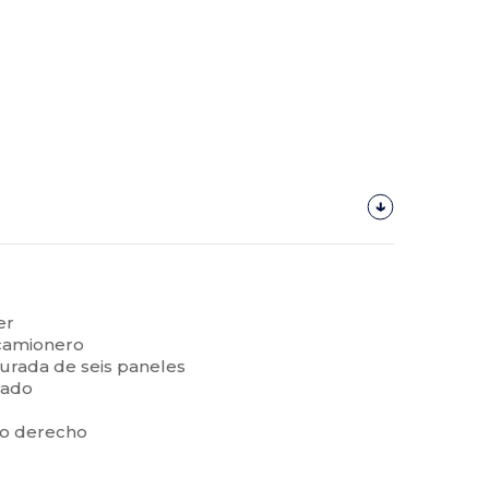
er
 camionero
urada de seis paneles
vado
do derecho