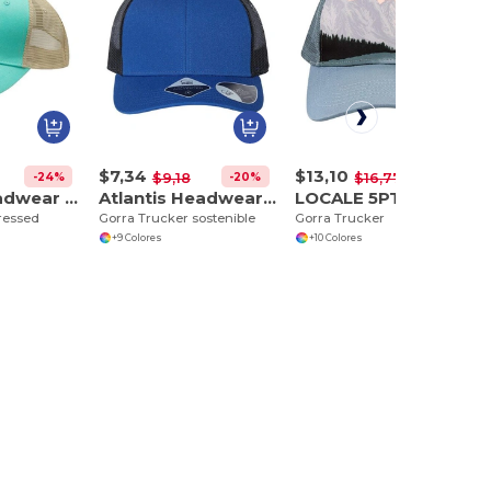
$7,34
$13,10
-24%
-20%
-22%
$9,18
$16,77
Adams Headwear OL102
Atlantis Headwear BRYCE
LOCALE 5PTKR
tressed
Gorra Trucker sostenible
Gorra Trucker
+9 Colores
+10 Colores