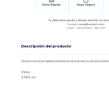
Envío Rápido
Pago Seguro
¿Necesita ayuda o desea solicitar un pr
Contacto
sales@wordans.com
Lunes - Viernes 9am - 5pm EST
Descripción del producto
Tenga en cuenta que, debido a la calibración de la pantalla, el color de la imag
Peso
3.563 oz.
Alto stock
Personalizable