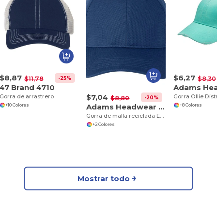
$8,87
$6,27
-25%
$11,78
$8,30
47 Brand 4710
$7,04
Gorra de arrastrero
Gorra Ollie Dis
-20%
$8,80
Adams Headwear ED101
+10 Colores
+8 Colores
Gorra de malla reciclada Endurance
+2 Colores
Mostrar todo