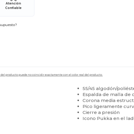
Atención
Confiable
esupuesto?
en del producto puede no coincidir exactamente con el color real del producto.
55/45 algodón/poliést
Espalda de malla de
Corona media estruct
Pico ligeramente cur
Cierre a presión
Icono Pukka en el la