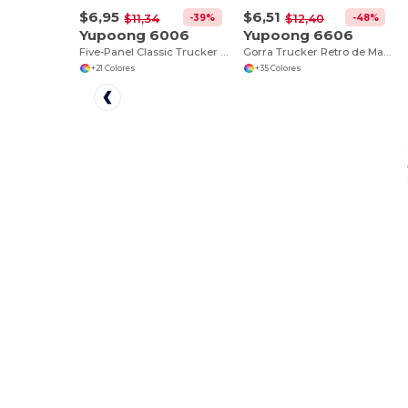
$6,95
$6,51
-39%
-48%
$11,34
$12,40
Yupoong 6006
Yupoong 6606
Five-Panel Classic Trucker Cap
Gorra Trucker Retro de Malla Ajustable
+21 Colores
+35 Colores