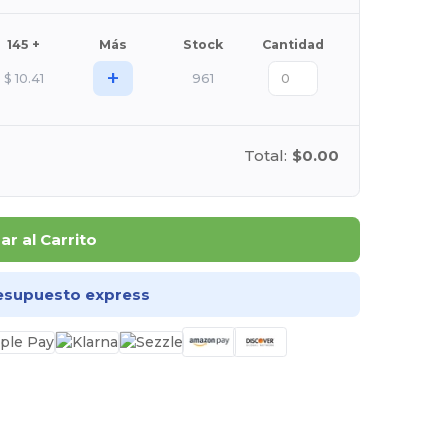
145 +
Más
Stock
Cantidad
+
$
10.41
961
Total:
$0.00
r al Carrito
esupuesto express