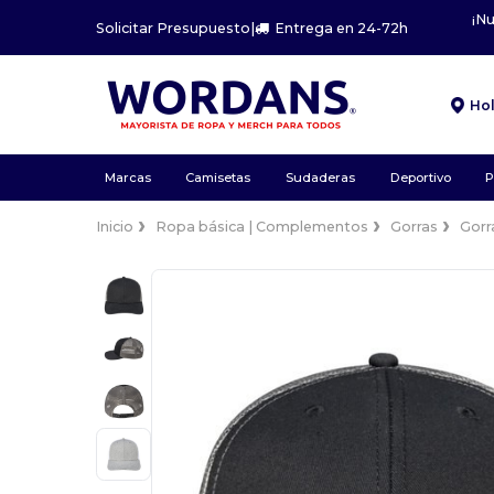
¡N
Solicitar Presupuesto
|
Entrega en 24-72h
Ho
Marcas
Camisetas
Sudaderas
Deportivo
P
Inicio
Ropa básica | Complementos
Gorras
Gorr