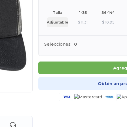
Talla
1-35
36-144
Adjustable
$
11.31
$
10.95
Selecciones:
0
Agrega
Obtén un pr
e AQUÍ!