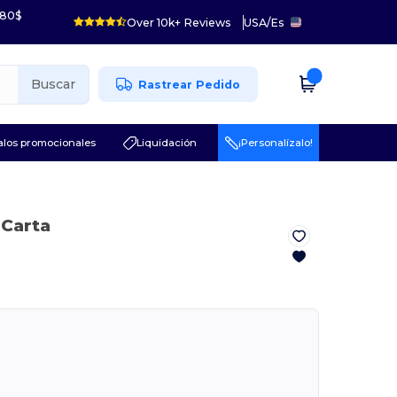
 80$
Over 10k+ Reviews
USA
/
Es
Buscar
Rastrear Pedido
los promocionales
Liquidación
¡Personalízalo!
 Carta