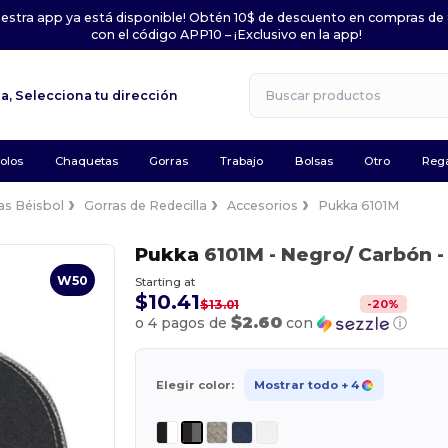
uestra app ya está disponible! Obtén 10$ de descuento en compras de
con el código APP10 – ¡Exclusivo en la app!
la,
Selecciona tu dirección
olos
Chaquetas
Gorras
Trabajo
Bolsas
Otro
Rega
as Béisbol
Gorras de Redecilla
Accesorios
Pukka 6101M
Pukka
6101M
- Negro/ Carbón
-
W50
Starting at
$10.41
-
20
%
$13.01
$2.60
o 4 pagos de
con
ⓘ
Elegir color:
Mostrar todo
+ 4