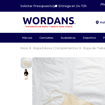
¡N
Solicitar Presupuesto
|
Entrega en 24-72h
Ho
Marcas
Camisetas
Sudaderas
Deportivo
P
Inicio
Ropa básica | Complementos
Ropa de Traba