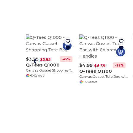
$3,25
-45%
$5,95
Q-Tees Q1000
$4,99
-22%
$6,39
Canvas Gusset Shopping Tote Bag
Q-Tees Q1100
+10 Colores
Canvas Gusset Tote Bag with Colored Handles
+10 Colores