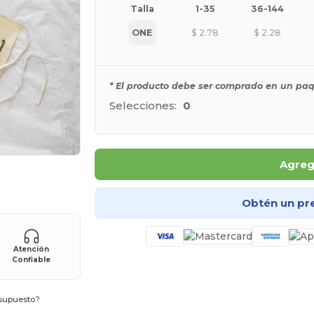
Talla
1-35
36-144
ONE
$
2.78
$
2.28
* El producto debe ser comprado en un paq
Selecciones:
0
Agrega
ara tus productos
Obtén un pr
Atención
Confiable
esupuesto?