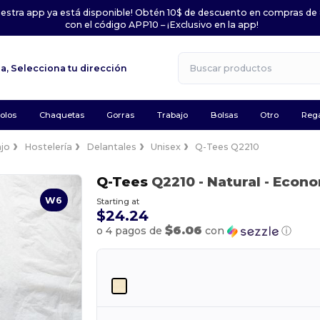
uestra app ya está disponible! Obtén 10$ de descuento en compras de
con el código APP10 – ¡Exclusivo en la app!
la,
Selecciona tu dirección
olos
Chaquetas
Gorras
Trabajo
Bolsas
Otro
Rega
jo
Hostelería
Delantales
Unisex
Q-Tees Q2210
Q-Tees
Q2210
- Natural
- Econo
W6
Starting at
$24.24
$6.06
o 4 pagos de
con
ⓘ