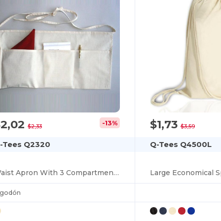
$2,02
$1,73
-13%
$2,33
$3,59
-Tees Q2320
Q-Tees Q4500L
Waist Apron With 3 Compartment Pouch
Large Economical S
lgodón