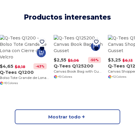
Productos interesantes
$2,55
$3,25
-50%
$5,06
$6,13
Q-Tees Q125200
Q-Tees Q1
$4,65
-43%
$8,18
Q-Tees Q1200
Canvas Book Bag with Gusset
+10 Colores
+12 Colores
Bolso Tote Grande de Lona con Cierre de Velcro
+10 Colores
Mostrar todo