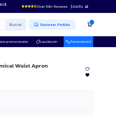
 80$
Over 10k+ Reviews
USA
/
Es
Buscar
Rastrear Pedido
los promocionales
Liquidación
¡Personalízalo!
mical Waist Apron