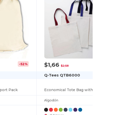
$1,66
-52%
-36%
$2,58
Q-Tees QTB6000
port Pack
Economical Tote Bag with Colored Handles
Algodón