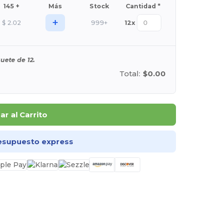
145 +
Más
Stock
Cantidad *
+
$
2.02
999+
12
x
uete de 12.
Total:
$0.00
r al Carrito
esupuesto express