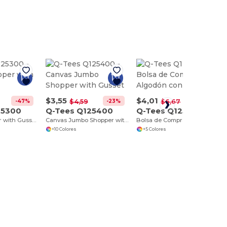
$3,55
$4,01
-47%
-23%
-40%
$4,59
$6,67
25300
Q-Tees Q125400
Q-Tees Q125500
Canvas Shopper with Gusset
Canvas Jumbo Shopper with Gusset
Bolsa de Compras de Algodón con Estilo
+10 Colores
+5 Colores