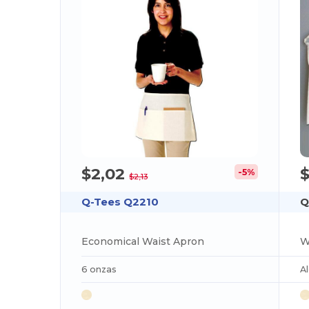
$2,02
-5%
$2,13
Q-Tees Q2210
Q
Economical Waist Apron
6 onzas
A