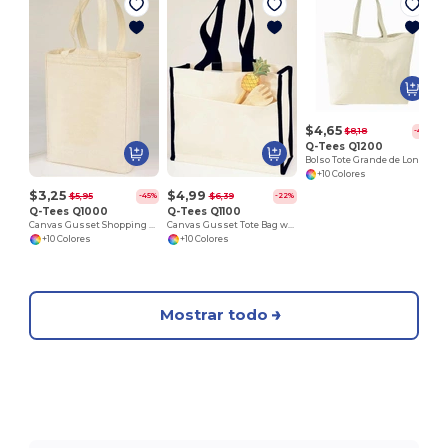
$4,65
$8,18
-43%
Q-Tees Q1200
Bolso Tote Grande de Lona con Cierre de Velcro
+10 Colores
$3,25
$4,99
$5,95
$6,39
-45%
-22%
Q-Tees Q1000
Q-Tees Q1100
Canvas Gusset Shopping Tote Bag
Canvas Gusset Tote Bag with Colored Handles
+10 Colores
+10 Colores
Mostrar todo