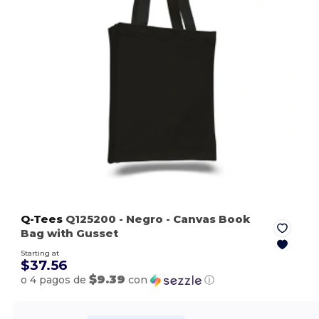
Q-Tees
Q125200
- Negro
- Canvas Book
Bag with Gusset
Starting at
$37.56
$9.39
o 4 pagos de
con
ⓘ