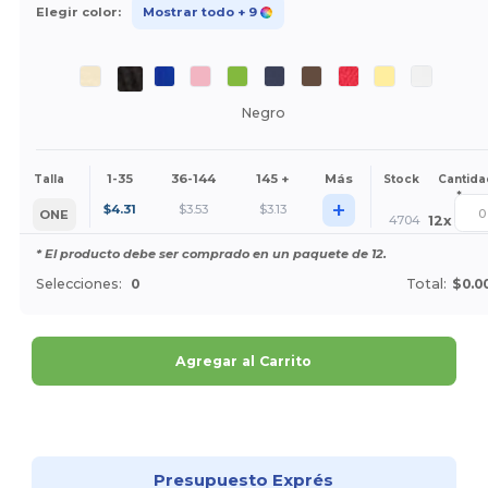
Elegir color:
Mostrar todo
+ 9
Negro
1-35
36-144
145 +
Más
Talla
Stock
Cantida
*
+
$
4.31
$
3.53
$
3.13
ONE
4704
12
x
* El producto debe ser comprado en un paquete de 12.
Selecciones:
0
Total:
$0.0
Agregar al Carrito
¡Personalízalo!
Presupuesto Exprés