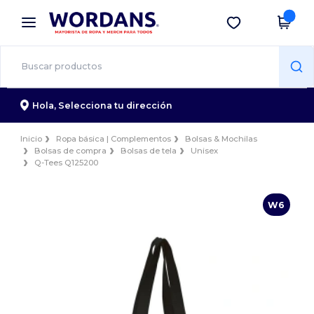
×
App de Wordans
Descargar app
¡Mejores precios en app!
Hola,
Selecciona tu dirección
Inicio
Ropa básica | Complementos
Bolsas & Mochilas
Bolsas de compra
Bolsas de tela
Unisex
Q-Tees Q125200
W6