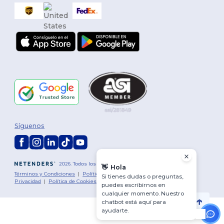
Síguenos
2026. Todos los derechos reservados
👋
Hola
Términos y Condiciones
|
Política de personalización
|
Política de
Si tienes dudas o preguntas,
Privacidad
|
Política de Cookies
|
Mapa del sitio
puedes escribirnos en
cualquier momento. Nuestro
chatbot está aquí para
ayudarte.