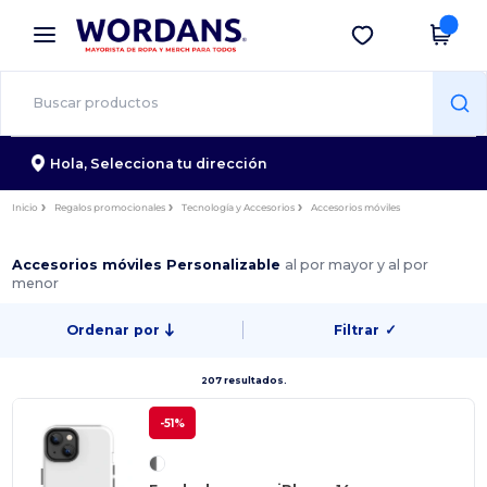
×
App de Wordans
Descargar app
¡Mejores precios en app!
Hola,
Selecciona tu dirección
Inicio
Regalos promocionales
Tecnología y Accesorios
Accesorios móviles
Accesorios móviles Personalizable
al por mayor y al por
menor
Ordenar por
Filtrar
✓
207 resultados.
-51%