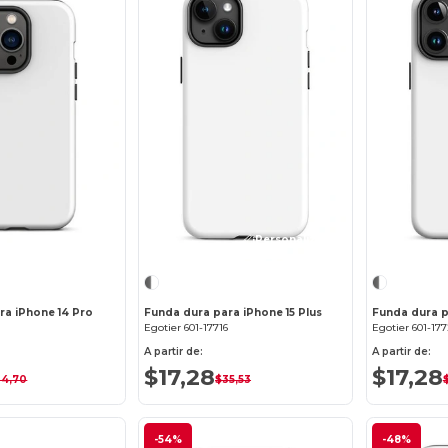
¡Personalízalo!
¡Personalízalo!
ra iPhone 14 Pro
Funda dura para iPhone 15 Plus
Funda dura p
Egotier 601-17716
Egotier 601-17
A partir de:
A partir de:
$17,28
$17,28
34,70
$35,53
-54%
-48%