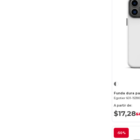
Funda dura pa
Egotier 601-1539
A partir de:
$17,28
$
-50%