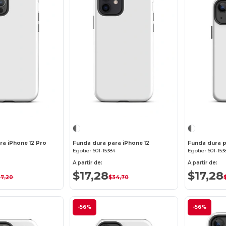
¡Personalízalo!
¡Personalízalo!
ra iPhone 12 Pro
Funda dura para iPhone 12
Funda dura p
6
Egotier 601-15384
Egotier 601-153
A partir de:
A partir de:
$17,28
$17,28
37,20
$34,70
-56%
-56%