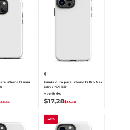
¡Personalízalo!
¡Personalízalo!
ara iPhone 13 mini
Funda dura para iPhone 13 Pro Max
89
Egotier 601-15391
A partir de:
$17,28
$38,86
$34,70
-48%