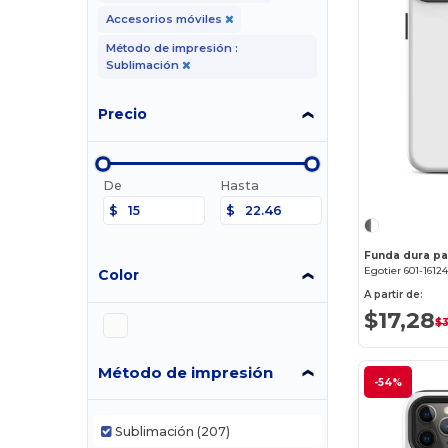
Accesorios móviles
Método de impresión :
Sublimación
Precio
De
Hasta
$
$
Funda dura pa
Egotier 601-1612
Color
A partir de:
$17,28
$3
Método de impresión
-54%
Sublimación
(207)