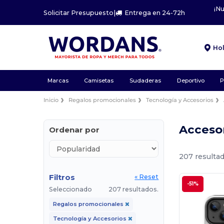
¡N
Solicitar Presupuesto
|
Entrega en 24-72h
Ho
Marcas
Camisetas
Sudaderas
Deportivo
P
Inicio
Regalos promocionales
Tecnología y Accesorios
Acceso
Ordenar por
207 resultad
Filtros
« Reset
-51%
Seleccionado
207 resultados.
Regalos promocionales
Tecnología y Accesorios