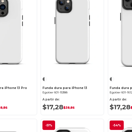
¡Personalízalo!
¡Personalízalo!
ra iPhone 13 Pro
Funda dura para iPhone 13
Funda dura p
0
Egotier 601-15388
Egotier 601-161
A partir de:
A partir de:
$17,28
$17,28
38,86
$38,86
-51%
-54%