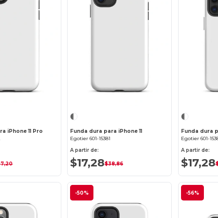
¡Personalízalo!
¡Personalízalo!
a iPhone 11 Pro
Funda dura para iPhone 11
Funda dura p
2
Egotier 601-15381
Egotier 601-153
A partir de:
A partir de:
$17,28
$17,28
37,20
$38,86
-50%
-56%