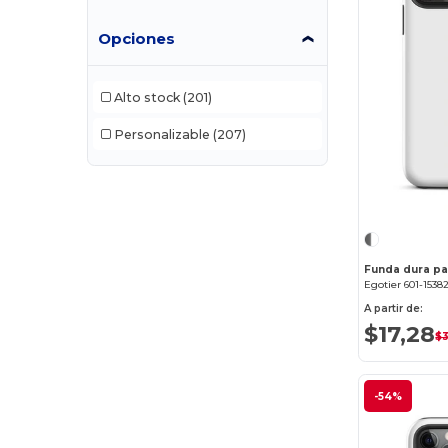
Opciones
Alto stock
(201)
Personalizable
(207)
Funda dura par
Egotier 601-1538
A partir de:
$17,28
$
-54%