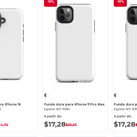
-51%
-51%
¡Personalízalo!
¡Personalízalo!
ra iPhone 16
Funda dura para iPhone 11 Pro Max
Funda dura p
2
Egotier 601-15394
Egotier 601-153
A partir de:
A partir de:
$17,28
$17,28
34,70
$35,53