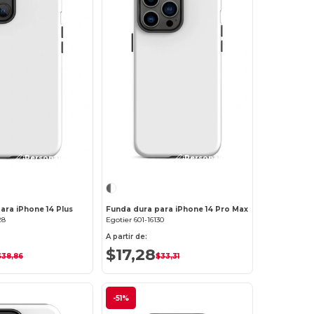
¡Personalízalo!
¡Personalízalo!
ara iPhone 14 Plus
Funda dura para iPhone 14 Pro Max
28
Egotier 601-16130
A partir de:
$17,28
$38,86
$33,31
-51%