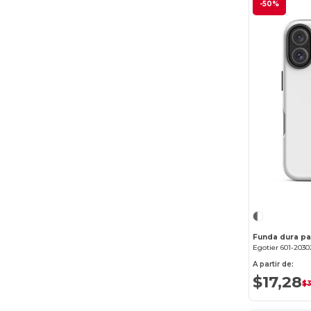
-50%
Funda dura pa
Egotier 601-2030
A partir de:
$17,28
$