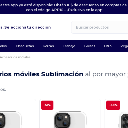
uestra app ya está disponible! Obtén 10$ de descuento en compras de
con el código APP10 – ¡Exclusivo en la app!
la,
Selecciona tu dirección
olos
Chaquetas
Gorras
Trabajo
Bolsas
Otro
Rega
Accesorios móviles
rios móviles Sublimación
al por mayor
os.
-51%
-48%