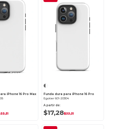
¡Personalízalo!
¡Personalízalo!
ara iPhone 16 Pro Max
Funda dura para iPhone 16 Pro
305
Egotier 601-20304
A partir de:
$17,28
$33,31
$33,31