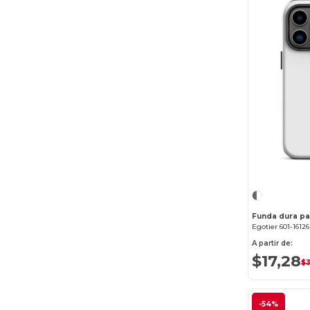
Funda dura pa
Egotier 601-16126
A partir de:
$17,28
$
-54%