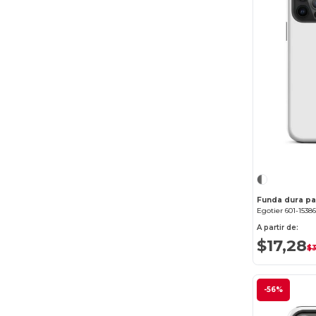
Funda dura pa
Egotier 601-1538
A partir de:
$17,28
$
-56%