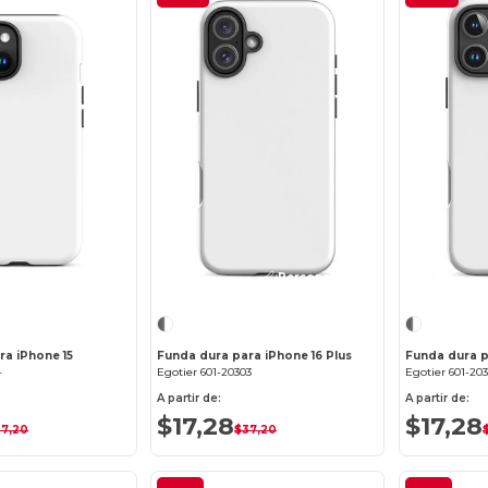
¡Personalízalo!
¡Personalízalo!
ra iPhone 15
Funda dura para iPhone 16 Plus
Funda dura p
4
Egotier 601-20303
Egotier 601-20
A partir de:
A partir de:
$17,28
$17,28
37,20
$37,20