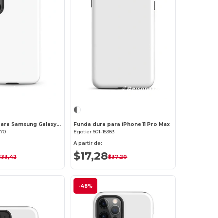
¡Personalízalo!
¡Personalízalo!
Funda dura para Samsung Galaxy S25
Funda dura para iPhone 11 Pro Max
470
Egotier 601-15383
A partir de:
$17,28
$33,42
$37,20
-48%