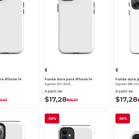
¡Personalízalo!
¡Personalízalo!
ra iPhone 14
Funda dura para iPhone 14
4
Egotier 601-16125
Egotier 686-21
A partir de:
A partir de:
$17,28
$17,28
5,53
$35,53
-56%
-56%