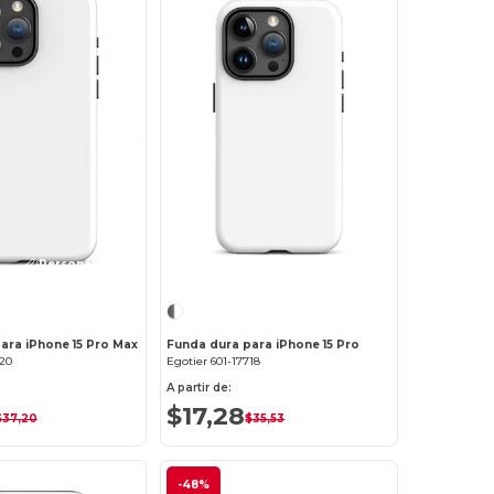
¡Personalízalo!
¡Personalízalo!
ara iPhone 15 Pro Max
Funda dura para iPhone 15 Pro
720
Egotier 601-17718
A partir de:
$17,28
$37,20
$35,53
-48%