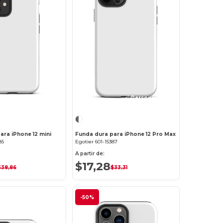
¡Personalízalo!
¡Personalízalo!
ara iPhone 12 mini
Funda dura para iPhone 12 Pro Max
85
Egotier 601-15387
A partir de:
$17,28
$38,86
$33,31
-50%