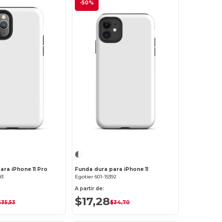
-50%
¡Personalízalo!
¡Personalízalo!
ara iPhone 11 Pro
Funda dura para iPhone 11
93
Egotier 601-15392
A partir de:
$17,28
$35,53
$34,70