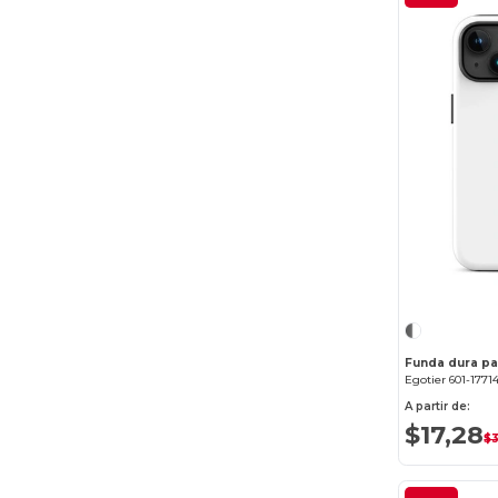
Funda dura pa
Egotier 601-1771
A partir de:
$17,28
$