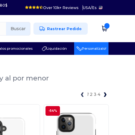
 80$
Over 10k+ Reviews
USA
/
Es
Buscar
Rastrear Pedido
los promocionales
Liquidación
¡Personalízalo!
 y al por menor
1
2
3
4
-54%