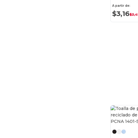
A partir de:
$3,16
$3,4