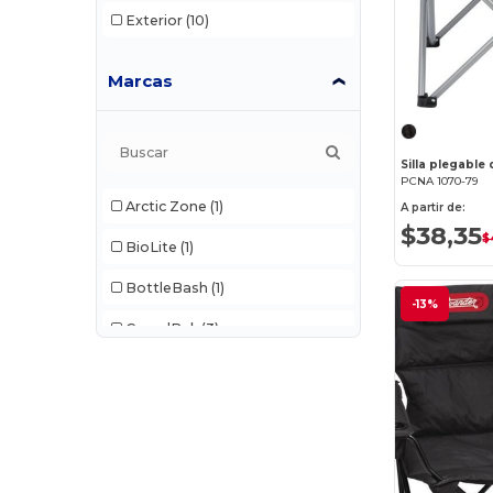
Exterior
(10)
Marcas
PCNA 1070-79
Arctic Zone
(1)
A partir de:
$38,35
$
BioLite
(1)
BottleBash
(1)
-13%
CamelBak
(3)
Carmel Towel Company
(2)
CORKCICLE
(1)
Cuisinart Outdoors
(1)
Dometic
(1)