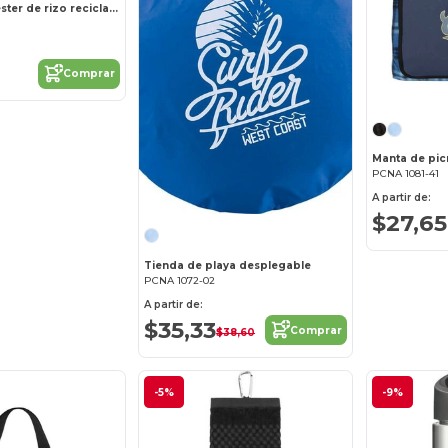
Toalla de poliéster de rizo reciclado de 300 g 15" x 15
Comprar
PCNA 1081-41
A partir de:
$27,65
Tienda de playa desplegable
PCNA 1072-02
A partir de:
$35,33
Comprar
$38,60
-5%
-9%