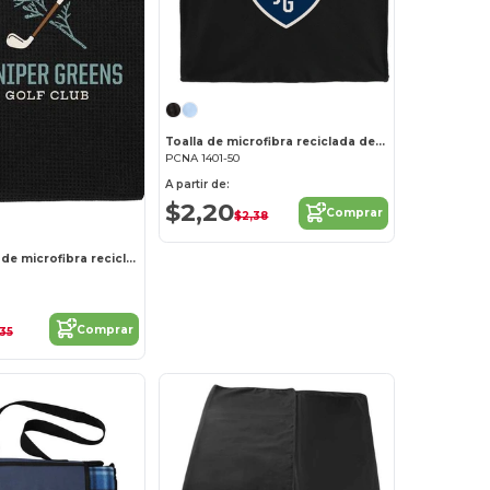
Toalla de microfibra reciclada de 200 g 12" x 12"
PCNA 1401-50
A partir de:
$2,20
Comprar
$2,38
Toalla Waffle de microfibra reciclada de 200 g de 15 x 18 pulgadas
Comprar
35