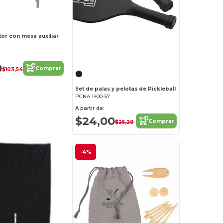
ctor con mesa auxiliar
0
Comprar
$103,54
Set de palas y pelotas de Pickleball
PCNA 1400-57
A partir de:
$24,00
Comprar
$25,29
-4%