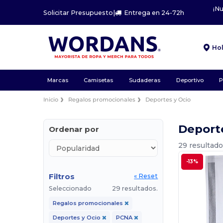
¡N
Solicitar Presupuesto
|
Entrega en 24-72h
Ho
Marcas
Camisetas
Sudaderas
Deportivo
P
Inicio
Regalos promocionales
Deportes y Ocio
Deport
Ordenar por
29 resultado
-13%
Filtros
« Reset
Seleccionado
29 resultados.
Regalos promocionales
Deportes y Ocio
PCNA