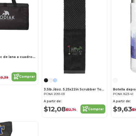
Manta de picnic de lana a cuadros búfalo
Comprar
20,39
3.5lb./doz. 5.25x22in Scrubber Toalla de Golf
PCNA 2091-03
PCNA 1623-41
A partir de:
A partir de:
$12,08
$9,63
Comprar
$12,74
$1