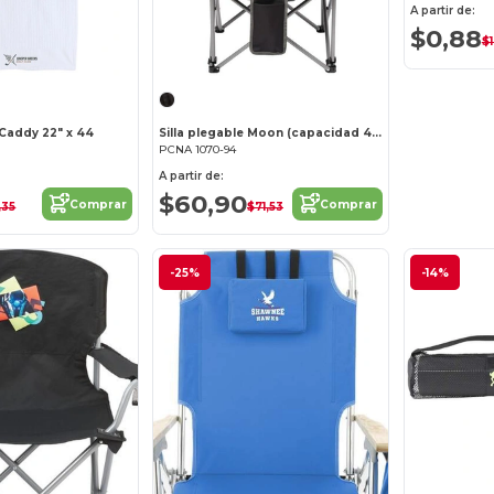
A partir de:
$0,88
$
 Caddy 22" x 44
Silla plegable Moon (capacidad 400lb)
PCNA 1070-94
A partir de:
$60,90
Comprar
Comprar
,35
$71,53
-25%
-14%