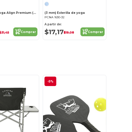
Esterilla de yoga Align Premium (6 mm)
(3 mm) Esterilla de yoga
PCNA 1630-32
A partir de:
$17,17
Comprar
Comprar
$31,45
$19,08
-5%