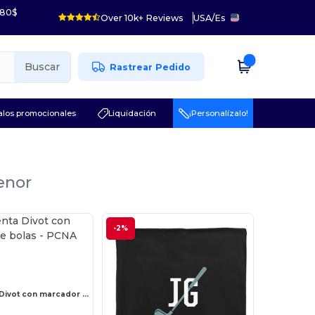
 80$
Over 10k+ Reviews
USA
/
Es
Buscar
Rastrear Pedido
los promocionales
Liquidación
¡Personalízalo!
enor
-2%
Herramienta Divot con marcador de bolas