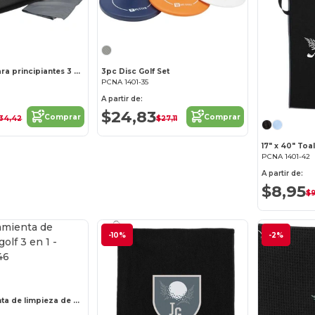
Set de yoga para principiantes 3 piezas
3pc Disc Golf Set
PCNA 1401-35
A partir de:
$24,83
Comprar
Comprar
34,42
$27,11
PCNA 1401-42
A partir de:
$8,95
$9
-10%
-2%
Multiherramienta de limpieza de golf 3 en 1