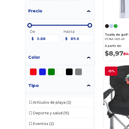
Precio
De
Hasta
Toalla de golf
$
$
PCNA 1401-43
A partir de:
$8,97
$10
Color
-13%
Tipo
Artículos de playa
(2)
Deporte y salud
(15)
Eventos
(2)