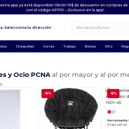
uestra app ya está disponible! Obtén 10$ de descuento en compras de
con el código APP10 – ¡Exclusivo en la app!
la,
Selecciona tu dirección
olos
Chaquetas
Gorras
Trabajo
Bolsas
Otro
Rega
es y Ocio PCNA
al por mayor y al por m
s.
-15%
-15%
PCNA 1401-45