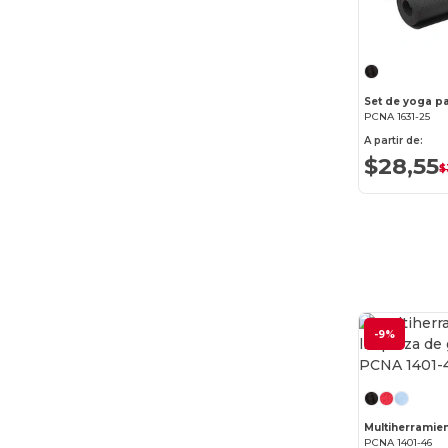
PCNA 1631-25
A partir de:
$28,55
$
-9%
PCNA 1401-46