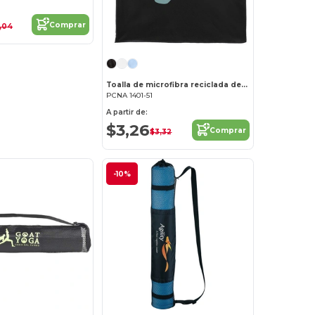
Comprar
1,04
Toalla de microfibra reciclada de 200 g 15" x 15
PCNA 1401-51
A partir de:
$3,26
Comprar
$3,32
-10%