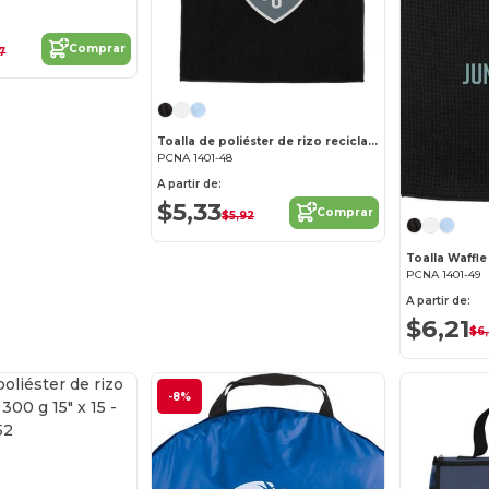
Comprar
7
Toalla de poliéster de rizo reciclado de 300 g de 15 x 18 pulgadas
PCNA 1401-48
A partir de:
$5,33
Comprar
$5,92
PCNA 1401-49
A partir de:
$6,21
$6,
-8%