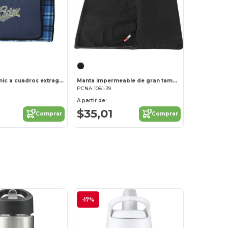
Manta de picnic a cuadros extragrande
Manta impermeable de gran tamaño para exteriores con funda
PCNA 1081-39
A partir de:
$35,01
Comprar
Comprar
-17%