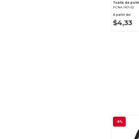
PCNA 1401-52
A partir de:
$4,33
-8%