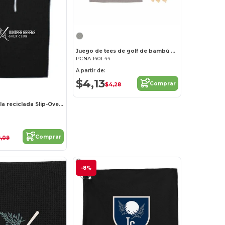
Juego de tees de golf de bambú con bolsa reciclada
PCNA 1401-44
A partir de:
$4,13
Comprar
$4,28
17" x 40" Toalla reciclada Slip-Over Player
Comprar
,09
-8%