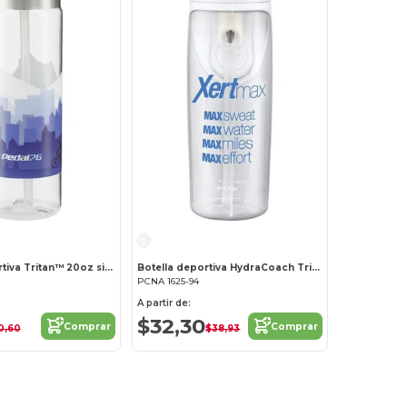
Botella deportiva Tritan™ 20oz sin BPA de Kensington
Botella deportiva HydraCoach Tritan™ sin BPA 22oz
PCNA 1625-94
A partir de:
$32,30
Comprar
Comprar
0,60
$38,93