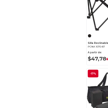
Egotier
(7)
GiftRetail
(6)
PCNA
(29)
Port Authority
(1)
Slowtide
(5)
PCNA 1070-87
A partir de:
SRIXON
(11)
$47,78
$
-17%