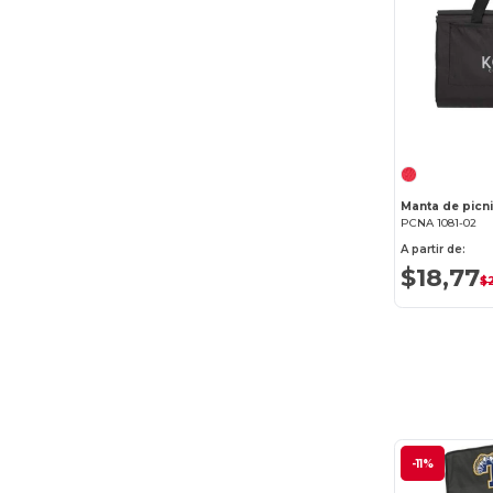
PCNA 1081-02
A partir de:
$18,77
$
-11%