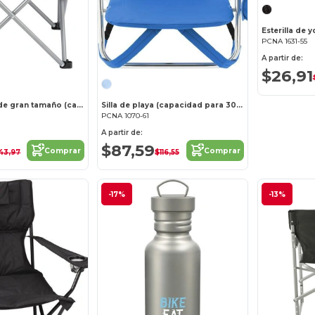
PCNA 1631-55
A partir de:
$26,91
Silla plegable de gran tamaño (capacidad para 500 lb)
Silla de playa (capacidad para 300 lb)
PCNA 1070-61
A partir de:
$87,59
Comprar
Comprar
43,97
$116,55
-17%
-13%