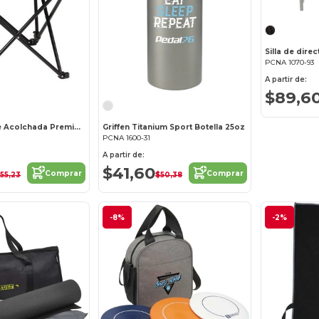
Silla de dire
PCNA 1070-93
A partir de:
$89,6
Silla Reclinable Acolchada Premium (Capacidad 400lb)
Griffen Titanium Sport Botella 25oz
PCNA 1600-31
A partir de:
$41,60
Comprar
Comprar
55,23
$50,38
-8%
-2%