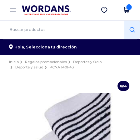
×
App de Wordans
Descargar app
¡Mejores precios en app!
Hola,
Selecciona tu dirección
Inicio
Regalos promocionales
Deportes y Ocio
Deporte y salud
PCNA 1401-43
W4