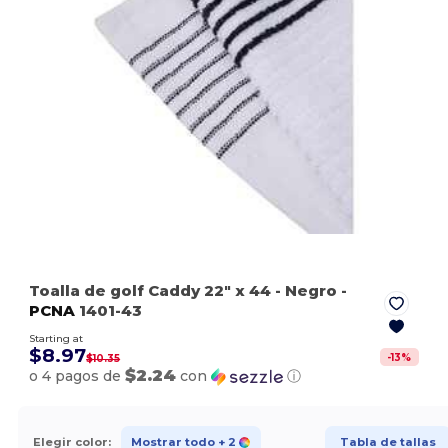
Toalla de golf Caddy 22" x 44
- Negro
-
PCNA
1401-43
Starting at
$8.97
-
13
%
$10.35
$2.24
o 4 pagos de
con
ⓘ
Elegir color:
Mostrar todo
+ 2
Tabla de tallas