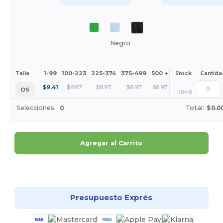
Negro
1-99
100-223
225-374
375-499
500 +
Más
Talla
Stock
Cantida
+
$
9.41
$
8.97
$
8.97
$
8.97
$
8.97
OS
1648
Selecciones:
0
Total:
$0.0
Agregar al Carrito
¡Personalízalo!
Presupuesto Exprés