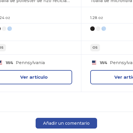
Toalla de poliéster de rizo reciclado de 300 g de 15 x 18 pulgadas
.24 oz
1.28 oz
OS
OS
W4
Pennsylvania
W4
Pennsylva
Ver artículo
Ver artí
Añadir un comentario