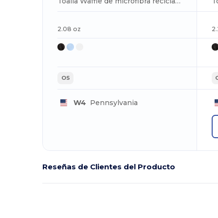
Toalla Waffle de microfibra reciclada de 200 g de 15 x 18 pulgadas
2.08 oz
2
OS
W4
Pennsylvania
Reseñas de Clientes del Producto