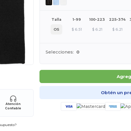
Talla
1-99
100-223
225-374
OS
$
6.51
$
6.21
$
6.21
Selecciones:
0
ara tus productos
Agrega
Obtén un pr
Atención
Confiable
esupuesto?