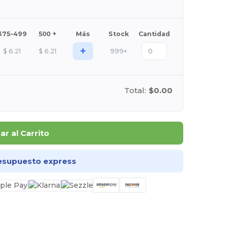
375-499
500 +
Más
Stock
Cantidad
+
$
6.21
$
6.21
999+
Total:
$0.00
r al Carrito
esupuesto express