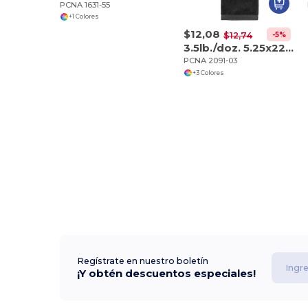
PCNA 1631-55
+1 Colores
$12,08
-5%
$12,74
3.5lb./doz. 5.25x22in Scrubber Toalla de Golf
PCNA 2091-03
+3 Colores
Regístrate en nuestro boletín
¡Y obtén descuentos especiales!