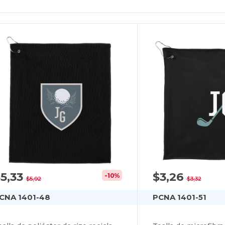
5,33
$3,26
-10%
$5,92
$3,32
CNA 1401-48
PCNA 1401-51