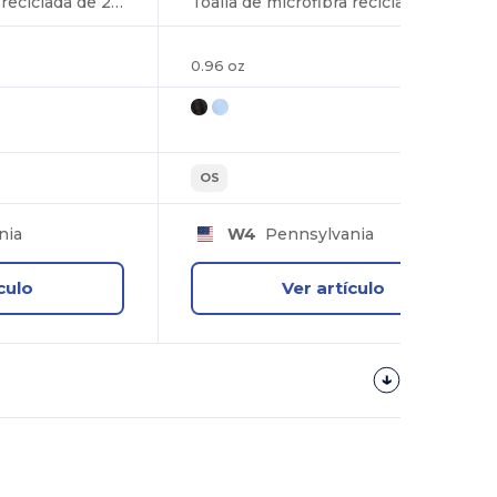
Toalla de microfibra reciclada de 200 g 15" x 15
Toalla de microfibra reciclada de 200 g 12" x 12"
0.96 oz
OS
nia
W4
Pennsylvania
culo
Ver artículo