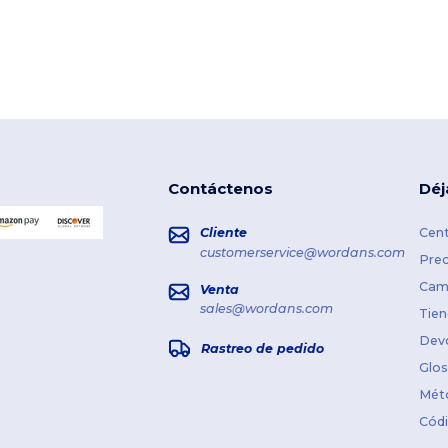
Contáctenos
Déj
Cliente
Cent
customerservice@wordans.com
Prec
Cami
Venta
sales@wordans.com
Tien
Dev
Rastreo de pedido
Glos
Mét
Cód