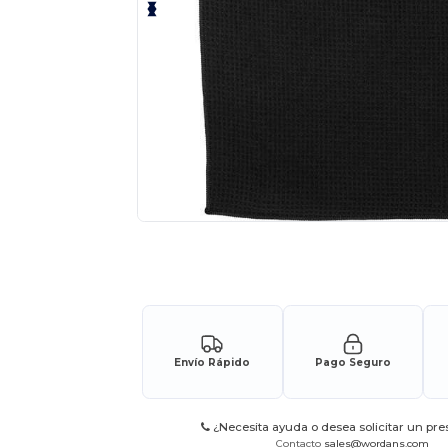
Solicita una cotización personalizada p
Envío Rápido
Pago Seguro
¿Necesita ayuda o desea solicitar un pr
Contacto
sales@wordans.com