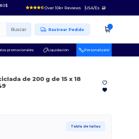
 80$
Over 10k+ Reviews
USA
/
Es
Buscar
Rastrear Pedido
los promocionales
Liquidación
¡Personalízalo!
iclada de 200 g de 15 x 18
49
Tabla de tallas