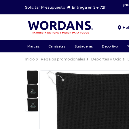
¡N
Solicitar Presupuesto
|
Entrega en 24-72h
Ho
Marcas
Camisetas
Sudaderas
Deportivo
P
Inicio
Regalos promocionales
Deportes y Ocio