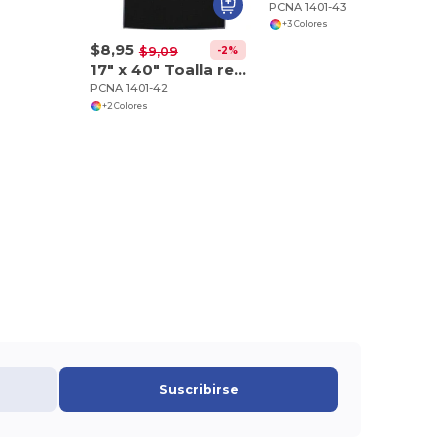
PCNA 1401-43
+3 Colores
$8,95
-2%
$9,09
17" x 40" Toalla reciclada Slip-Over Player
PCNA 1401-42
+2 Colores
Suscribirse