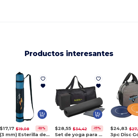
Productos interesantes
$17,17
$28,55
$24,83
-10%
-17%
$19,08
$34,42
$27,
(3 mm) Esterilla de yoga
Set de yoga para principiantes 3 piezas
3pc Disc Go