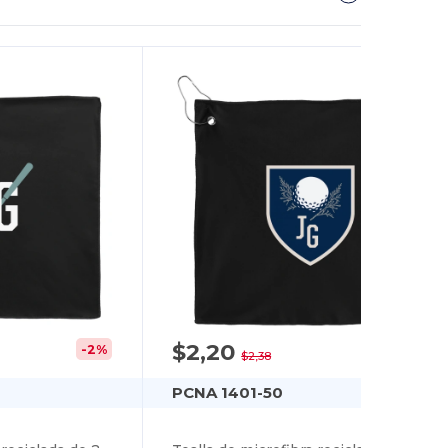
$2,20
-2%
-8%
$2,38
PCNA 1401-50