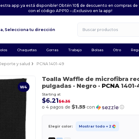
uestra app ya está disponible! Obtén 10$ de descuento en compras de
con el código APP10 – ¡Exclusivo en la app!
la,
Selecciona tu dirección
olos
Chaquetas
Gorras
Trabajo
Bolsas
Otro
Rega
Deporte y salud
PCNA 1401-49
Toalla Waffle de microfibra rec
pulgadas
- Negro
-
PCNA
1401-
W4
Starting at
$6.21
$6.35
$1.55
o 4 pagos de
con
ⓘ
Elegir color:
Mostrar todo
+ 2