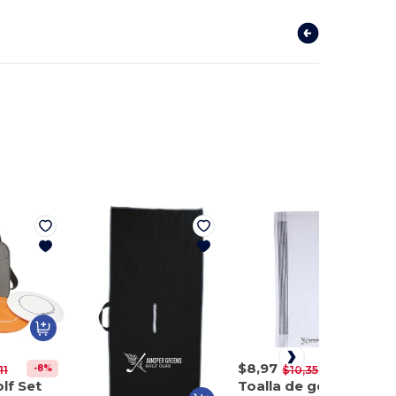
$8,97
-8%
-13%
11
$10,35
lf Set
Toalla de golf Caddy 22" x 44