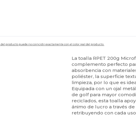
en del producto puede no coincidir exactamente con el color real del producto.
La toalla RPET 200g Microfi
complemento perfecto para
absorbencia con materiales
poliéster, la superficie te
limpieza, por lo que es idea
Equipada con un ojal metáli
de golf para mayor comodi
reciclados, esta toalla ap
ánimo de lucro a través de
retribuyendo con cada uso