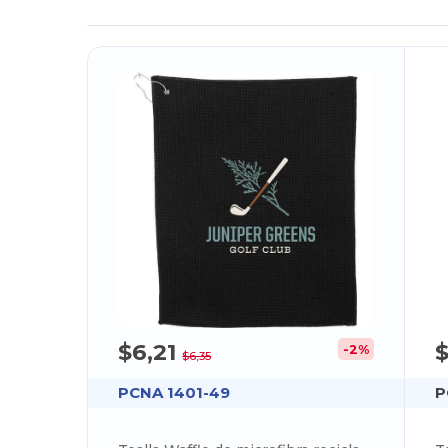
$6,21
$
-2%
$6,35
PCNA 1401-49
P