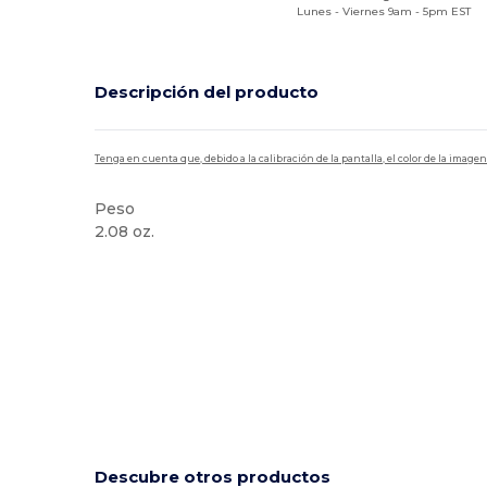
Lunes - Viernes 9am - 5pm EST
Descripción del producto
Tenga en cuenta que, debido a la calibración de la pantalla, el color de la imag
Peso
2.08 oz.
Alto stock
Descubre otros productos