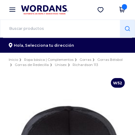
×
App de Wordans
Descargar app
¡Mejores precios en app!
Hola,
Selecciona tu dirección
Inicio
Ropa básica | Complementos
Gorras
Gorras Béisbol
Gorras de Redecilla
Unisex
Richardson 113
W52