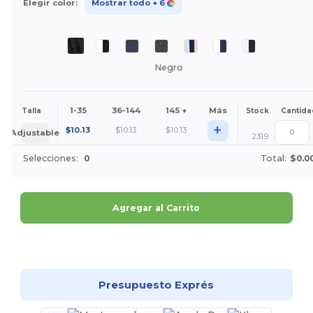
Elegir color:
Mostrar todo
+ 6
Negro
1-35
36-144
145 +
Más
Talla
Stock
Cantida
+
$
10.13
$
10.13
$
10.13
Adjustable
2319
Selecciones:
0
Total:
$0.0
Agregar al Carrito
¡Personalízalo!
Presupuesto Exprés