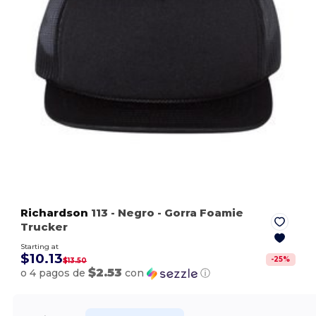
Richardson
113
- Negro
- Gorra Foamie
Trucker
Starting at
$10.13
-
25
%
$13.50
$2.53
o 4 pagos de
con
ⓘ