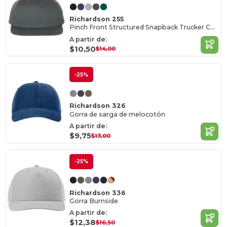
Richardson 255
Pinch Front Structured Snapback Trucker Cap
A partir de:
$10,50
$14,00
-25%
Richardson 326
Gorra de sarga de melocotón
A partir de:
$9,75
$13,00
-25%
Richardson 336
Gorra Burnside
A partir de:
$12,38
$16,50