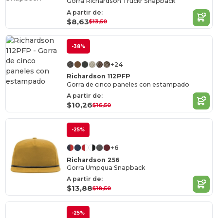
Gorra Richardson Truckr Snapback
A partir de:
$8,63
$13,50
-38%
+24
Richardson 112PFP
Gorra de cinco paneles con estampado
A partir de:
$10,26
$16,50
-25%
+6
Richardson 256
Gorra Umpqua Snapback
A partir de:
$13,88
$18,50
-25%