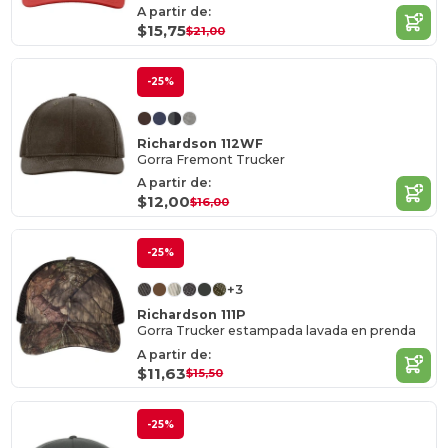
A partir de:
$15,75
$21,00
-25%
Richardson 112WF
Gorra Fremont Trucker
A partir de:
$12,00
$16,00
-25%
+3
Richardson 111P
Gorra Trucker estampada lavada en prenda
A partir de:
$11,63
$15,50
-25%