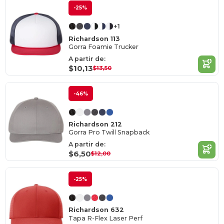
-25%
+1
Richardson 113
Gorra Foamie Trucker
A partir de:
$10,13
$13,50
-46%
Richardson 212
Gorra Pro Twill Snapback
A partir de:
$6,50
$12,00
-25%
Richardson 632
Tapa R-Flex Laser Perf