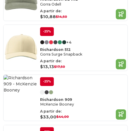
Gorra Odell
A partir de:
$10,88
$14,50
-25%
+4
Richardson 512
Gorra Surge Snapback
A partir de:
$13,13
$17,50
-25%
Richardson 909
McKenzie Booney
A partir de:
$33,00
$44,00