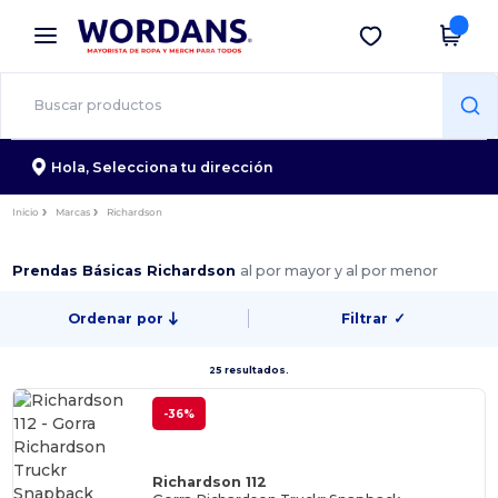
×
App de Wordans
Descargar app
¡Mejores precios en app!
Hola,
Selecciona tu dirección
Inicio
Marcas
Richardson
Prendas Básicas Richardson
al por mayor y al por menor
Ordenar por
Filtrar
✓
25 resultados.
-36%
Richardson 112