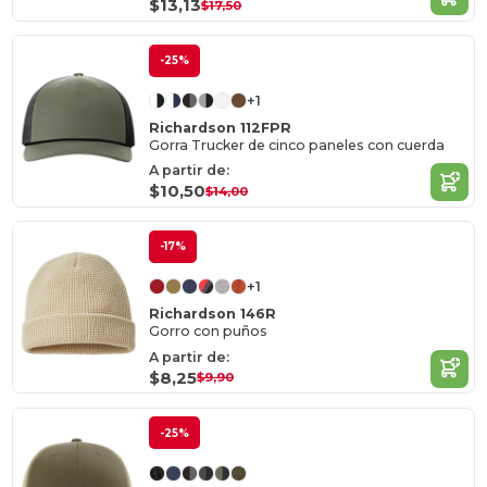
$13,13
$17,50
-25%
+1
Richardson 112FPR
Gorra Trucker de cinco paneles con cuerda
A partir de:
$10,50
$14,00
-17%
+1
Richardson 146R
Gorro con puños
A partir de:
$8,25
$9,90
-25%