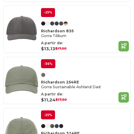
-25%
Richardson 835
Gorra Tilikum
A partir de:
$13,13
$17,50
-36%
Richardson 254RE
Gorra Sustainable Ashland Dad
A partir de:
$11,24
$17,50
-25%
Richardson 324RE