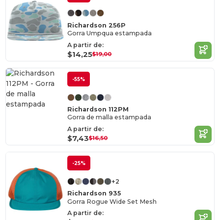
Richardson 256P
Gorra Umpqua estampada
A partir de:
$14,25
$19,00
-55%
Richardson 112PM
Gorra de malla estampada
A partir de:
$7,43
$16,50
-25%
+2
Richardson 935
Gorra Rogue Wide Set Mesh
A partir de: