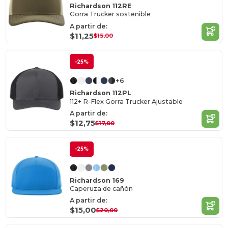
Richardson 112RE
Gorra Trucker sostenible
A partir de:
$11,25
$15,00
-25%
+6
Richardson 112PL
112+ R-Flex Gorra Trucker Ajustable
A partir de:
$12,75
$17,00
-25%
Richardson 169
Caperuza de cañón
A partir de:
$15,00
$20,00