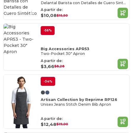
Delantal Barista con Detalles de Cuero Sintético
A partir de:
$10,08
$15,50
-56%
Big Accessories APR53
Two-Pocket 30" Apron
A partir de:
$3,66
$8,28
-34%
Artisan Collection by Reprime RP126
Unisex Jeans Stitch Denim Bib Apron
A partir de:
$12,48
$19,00