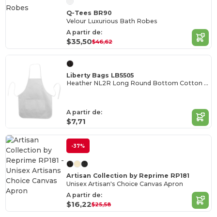
Q-Tees BR90
Velour Luxurious Bath Robes
A partir de:
$35,50
$46,62
Liberty Bags LB5505
Heather NL2R Long Round Bottom Cotton Twill Apron
A partir de:
$7,71
-37%
Artisan Collection by Reprime RP181
Unisex Artisan's Choice Canvas Apron
A partir de:
$16,22
$25,58