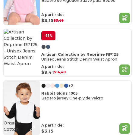
Babero de Algodón Suave para Bebés
A partir de:
$3,15
$3,48
-35%
Artisan Collection by Reprime RP125
Unisex Jeans Stitch Denim Waist Apron
A partir de:
$9,41
$14,40
+2
Rabbit Skins 1005
Babero jersey One-ply de Velcro
Organic
A partir de:
Cotton
$3,15