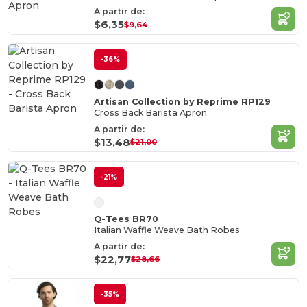
A partir de:
$6,35
$9,64
-36%
Artisan Collection by Reprime RP129
Cross Back Barista Apron
A partir de:
$13,48
$21,00
-21%
Q-Tees BR70
Italian Waffle Weave Bath Robes
A partir de:
$22,77
$28,66
-35%