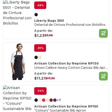
-69%
Liberty Bags 5501
Delantal de Cintura Profesional con Bolsillos
A partir de:
$1,23
$3,98
-35%
Artisan Collection by Reprime RP130
Unisex Calibre Heavy Cotton Canvas Bib Apron
A partir de:
$11,21
$17,30
-34%
+7
Artisan Collection by Reprime RP150
"Colours" Sustainable Bib Apron