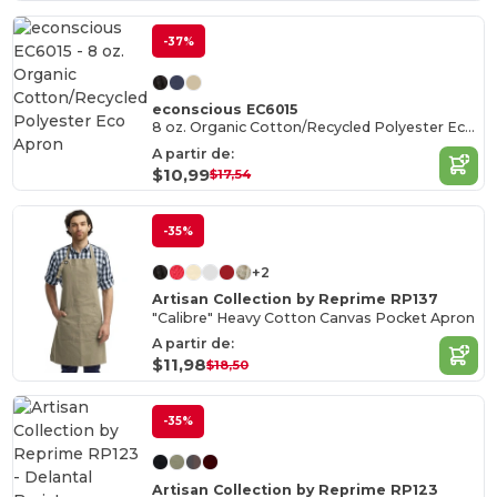
-37%
econscious EC6015
8 oz. Organic Cotton/Recycled Polyester Eco Apron
A partir de:
$10,99
$17,54
-35%
+2
Artisan Collection by Reprime RP137
"Calibre" Heavy Cotton Canvas Pocket Apron
A partir de:
$11,98
$18,50
-35%
Artisan Collection by Reprime RP123