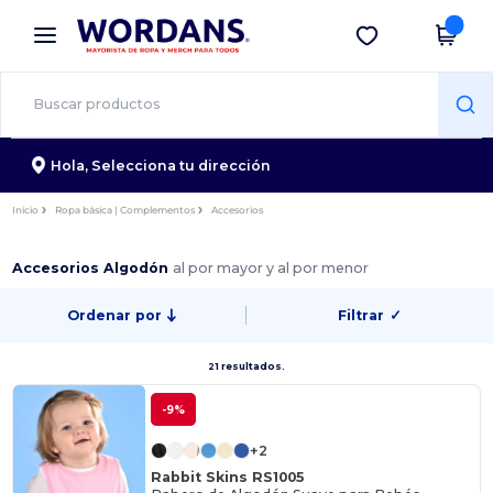
×
App de Wordans
Descargar app
¡Mejores precios en app!
Hola,
Selecciona tu dirección
Inicio
Ropa básica | Complementos
Accesorios
Accesorios Algodón
al por mayor y al por menor
Ordenar por
Filtrar
✓
21 resultados.
-9%
+2
Rabbit Skins RS1005