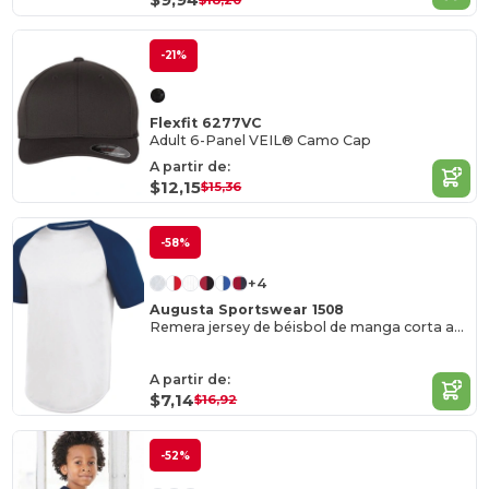
-21%
Flexfit 6277VC
Adult 6-Panel VEIL® Camo Cap
A partir de:
$12,15
$15,36
-58%
+4
Augusta Sportswear 1508
Remera jersey de béisbol de manga corta absorbente
A partir de:
$7,14
$16,92
-52%