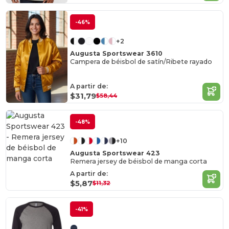
-46%
+2
Augusta Sportswear 3610
Campera de béisbol de satín/Ribete rayado
A partir de:
$31,79
$58,44
-48%
+10
Augusta Sportswear 423
Remera jersey de béisbol de manga corta
A partir de:
$5,87
$11,32
-41%