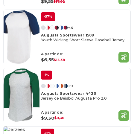
$9,55
$17,92
-57%
+4
Augusta Sportswear 1509
Youth Wicking Short Sleeve Baseball Jersey
A partir de:
$6,55
$15,38
-1%
+9
Augusta Sportswear 4420
Jersey de Béisbol Augusta Pro 2.0
A partir de:
$9,30
$9,36
-61%