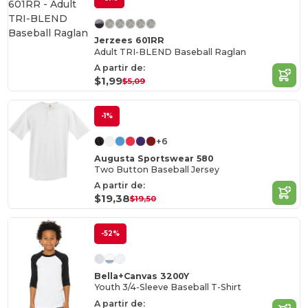
Jerzees 601RR
Adult TRI-BLEND Baseball Raglan
A partir de:
$1,99
$5,09
-1%
+6
Augusta Sportswear 580
Two Button Baseball Jersey
A partir de:
$19,38
$19,50
-52%
Bella+Canvas 3200Y
Youth 3/4-Sleeve Baseball T-Shirt
A partir de: