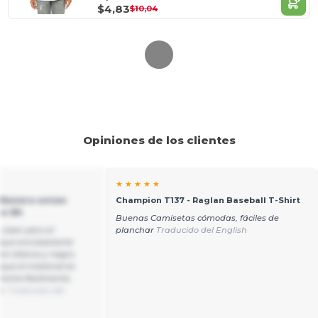
$4,83
$10,04
Opiniones de los clientes
★ ★ ★ ★ ★
 Remera unisex
Champion T137 - Raglan Baseball T-Shirt
a 3/4
Buenas Camisetas cómodas, fáciles de
 bien pero el
planchar
Traducido del English
 que era bastante
 en blanco y negro
ue el material es
renta fácilmente,
o.
Traducido del