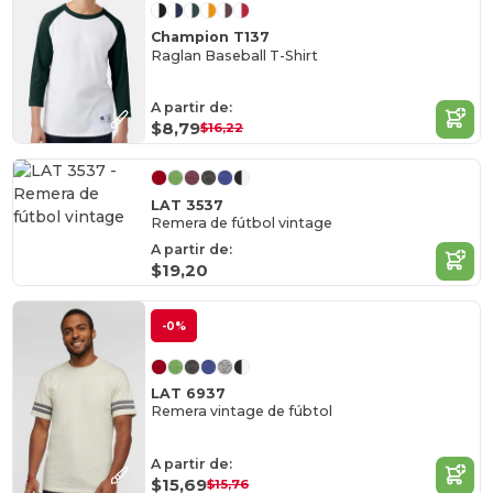
Champion T137
Raglan Baseball T-Shirt
A partir de:
$8,79
$16,22
LAT 3537
Remera de fútbol vintage
A partir de:
$19,20
-0%
LAT 6937
Remera vintage de fúbtol
A partir de:
$15,69
$15,76