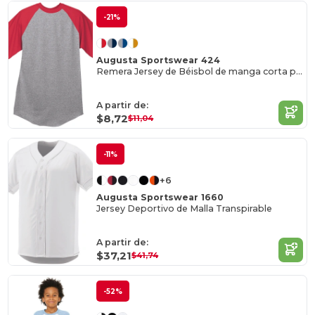
-21%
Augusta Sportswear 424
Remera Jersey de Béisbol de manga corta para jóvenes
A partir de:
$8,72
$11,04
-11%
+6
Augusta Sportswear 1660
Jersey Deportivo de Malla Transpirable
A partir de:
$37,21
$41,74
-52%