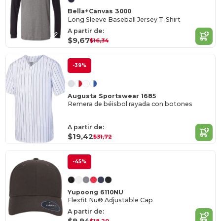
Bella+Canvas 3000
Long Sleeve Baseball Jersey T-Shirt
A partir de:
$9,67
$16,34
-39%
Augusta Sportswear 1685
Remera de béisbol rayada con botones
A partir de:
$19,42
$31,72
-45%
Yupoong 6110NU
Flexfit Nu® Adjustable Cap
A partir de:
$9,94
$18,20