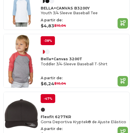
BELLA+CANVAS B3200Y
Youth 3/4 Sleeve Baseball Tee
A partir de:
$4,83
$10,04
-38%
Bella+Canvas 3200T
Toddler 3/4-Sleeve Baseball T-Shirt
A partir de:
$6,24
$10,04
-47%
Flexfit 6277KR
Gorra Deportiva Kryptek® de Ajuste Elástico
A partir de: