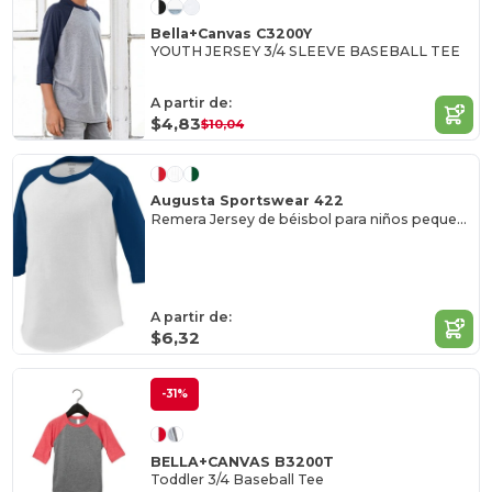
Bella+Canvas C3200Y
YOUTH JERSEY 3/4 SLEEVE BASEBALL TEE
A partir de:
$4,83
$10,04
Augusta Sportswear 422
Remera Jersey de béisbol para niños pequeños
A partir de:
$6,32
-31%
BELLA+CANVAS B3200T
Toddler 3/4 Baseball Tee