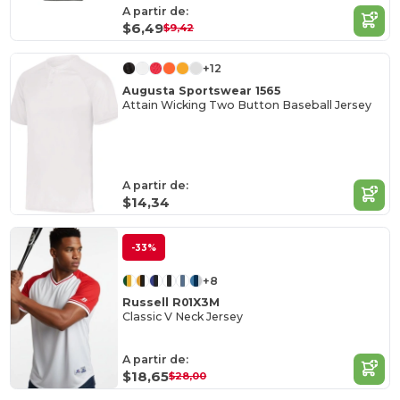
A partir de:
$6,49
$9,42
+12
Augusta Sportswear 1565
Attain Wicking Two Button Baseball Jersey
A partir de:
$14,34
-33%
+8
Russell R01X3M
Classic V Neck Jersey
A partir de:
$18,65
$28,00