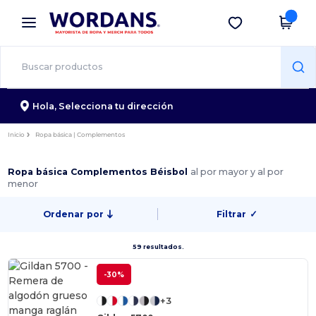
×
App de Wordans
Descargar app
¡Mejores precios en app!
Hola,
Selecciona tu dirección
Inicio
Ropa básica | Complementos
Ropa básica Complementos Béisbol
al por mayor y al por
menor
Ordenar por
Filtrar
✓
59 resultados.
-30%
+3