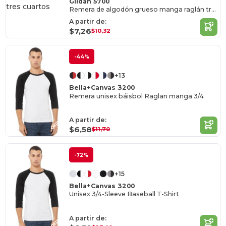
Gildan 5700
Remera de algodón grueso manga raglán tres cuartos
A partir de:
$7,26
$10,32
-44%
+13
Bella+Canvas 3200
Remera unisex báisbol Raglan manga 3/4
A partir de:
$6,58
$11,70
-72%
+15
Bella+Canvas 3200
Unisex 3/4-Sleeve Baseball T-Shirt
A partir de: