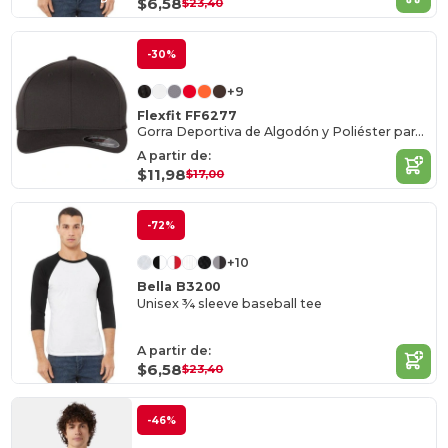
$6,58
$23,40
-30%
+9
Flexfit FF6277
Gorra Deportiva de Algodón y Poliéster para Mayoristas
A partir de:
$11,98
$17,00
-72%
+10
Bella B3200
Unisex ¾ sleeve baseball tee
A partir de:
$6,58
$23,40
-46%