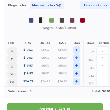
Elegir color:
Mostrar todo
+ 5
Tabla de tallas
Negro Sólido/ Blanco
1-35
36-144
145 +
Más
Talla
Stock
Cantida
+
$
19.53
$
19.37
$
19.20
S
567
+
$
19.53
$
19.37
$
19.20
M
1069
+
$
19.53
$
19.37
$
19.20
L
1050
+
$
19.53
$
19.37
$
19.20
XL
782
+
$
24.71
$
24.49
$
24.28
2XL
517
Selecciones:
0
Total:
$0.0
Agregar al Carrito