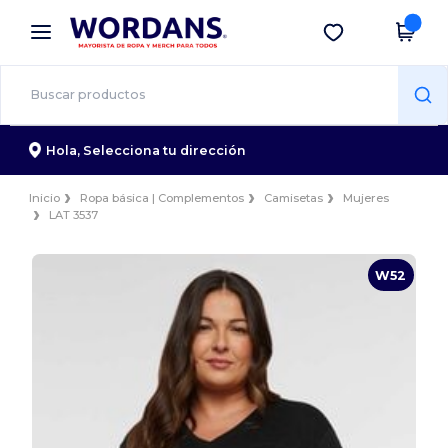
×
App de Wordans
Descargar app
¡Mejores precios en app!
Hola,
Selecciona tu dirección
Inicio
Ropa básica | Complementos
Camisetas
Mujeres
LAT 3537
W52