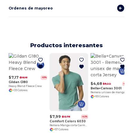
Ordenes de mayoreo
Productos interesantes
$7,17
$19,18
-63%
Gildan G180
$4,68
$8,22
-43%
Heavy Blend Fleece Crew
Bella+Canvas 3001
+33 Colores
Remera unisex de manga corta Jersey
+93 Colores
$7,99
$13,78
-42%
Comfort Colors 6030
Remera Manga corta Garment Dyed con bolsillo
+57 Colores