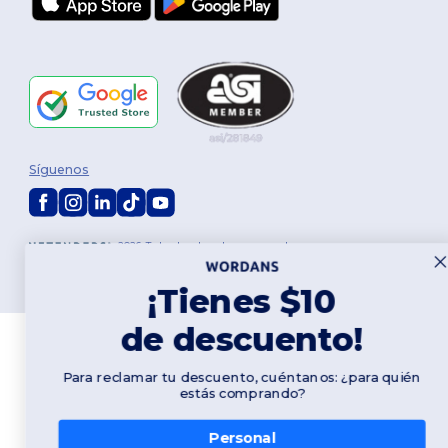
Síguenos
2026. Todos los derechos reservados
Términos y Condiciones
|
Política de personalización
|
Política de
Privacidad
|
Política de Cookies
|
Mapa del sitio
¡Tienes $10
de descuento!
Para reclamar tu descuento, cuéntanos: ¿para quién
estás comprando?
Personal