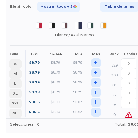
Elegir color:
Mostrar todo
+ 5
Tabla de tallas
Blanco/ Azul Marino
1-35
36-144
145 +
Más
Talla
Stock
Cantida
+
$
8.79
$
8.79
$
8.79
S
529
+
$
8.79
$
8.79
$
8.79
M
208
+
$
8.79
$
8.79
$
8.79
L
83
+
$
8.79
$
8.79
$
8.79
XL
42
+
$
10.13
$
10.13
$
10.13
2XL
95
+
$
10.13
$
10.13
$
10.13
3XL
0
Selecciones:
0
Total:
$0.0