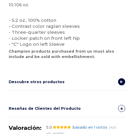
10.106 oz.
Personalizable
- 5.2 oz., 100% cotton
- Contrast color raglan sleeves
- Three-quarter sleeves
- Locker patch on front left hip
- "C" Logo on left Sleeve
Champion products purchased from us must also
include and be sold with embellishment.
Descubre otros productos
Reseñas de Clientes del Producto
Valoración:
5.0
basado en 1 votos
2420
uds. vendidas