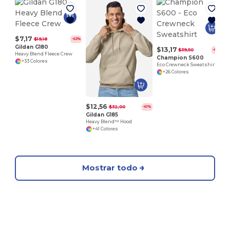
E
$7,17
$19,18
-63%
Gildan G180
$13,17
$39,50
-67%
Heavy Blend Fleece Crew
Champion S600
+33 Colores
Eco Crewneck Sweatshirt
+26 Colores
$12,56
$32,00
-61%
Gildan G185
Heavy Blend™ Hood
+41 Colores
Mostrar todo