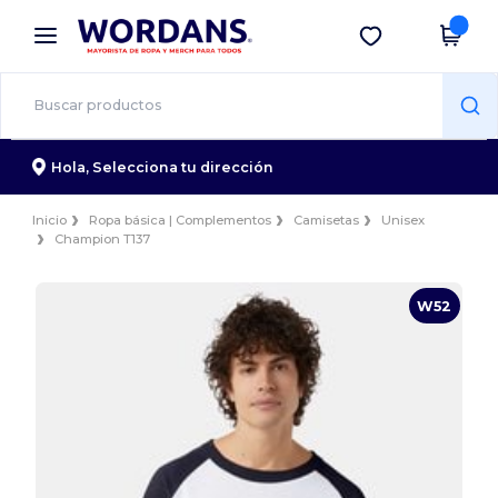
×
App de Wordans
Descargar app
¡Mejores precios en app!
Hola,
Selecciona tu dirección
Inicio
Ropa básica | Complementos
Camisetas
Unisex
Champion T137
W52