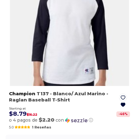
Champion
T137
- Blanco/ Azul Marino
-
Raglan Baseball T-Shirt
Starting at
$8.79
-
46
%
$16.22
$2.20
o 4 pagos de
con
ⓘ
5.0
1 Reseñas