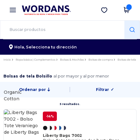
×
App de Wordans
Descargar app
¡Mejores precios en app!
Hola,
Selecciona tu dirección
Inicio
Ropa básica | Complementos
Bolsas & Mochilas
Bolsas de compra
Bolsas de tela
Bolsas de tela Bolsillo
al por mayor y al por menor
Ordenar por
Filtrar
✓
Organic
Cotton
5 resultados.
-14%
Liberty Bags 7002