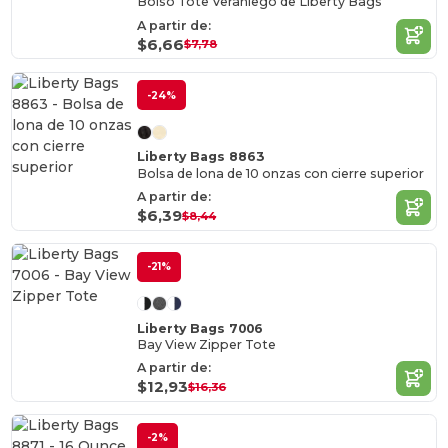
Bolso Tote Veraniego de Liberty Bags
A partir de:
$6,66
$7,78
-24%
Liberty Bags 8863
Bolsa de lona de 10 onzas con cierre superior
A partir de:
$6,39
$8,44
-21%
Liberty Bags 7006
Bay View Zipper Tote
A partir de:
$12,93
$16,36
-2%