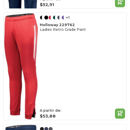
$52,91
+1
Holloway 229762
Ladies Retro Grade Pant
A partir de:
$53,88