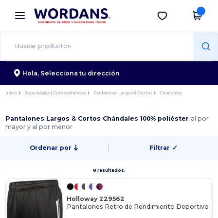
×
App de Wordans
Descargar app
¡Mejores precios en app!
Hola,
Selecciona tu dirección
Inicio
Ropa básica | Complementos
Pantalones Largos & Cortos
Chándales
Pantalones Largos & Cortos Chándales 100% poliéster
al por
mayor y al por menor
Ordenar por
Filtrar
✓
8 resultados.
Holloway 229562
Pantalones Retro de Rendimiento Deportivo