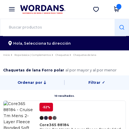
×
App de Wordans
Descargar app
¡Mejores precios en app!
Hola,
Selecciona tu dirección
Inicio
Ropa básica | Complementos
Chaquetas
Chaquetas de lana
Chaquetas de lana Forro polar
al por mayor y al por menor
Ordenar por
Filtrar
✓
10 resultados.
-52%
Core365 88184