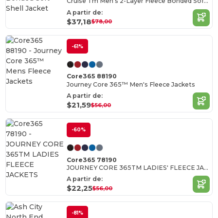
Cruise Tm Men's 2-Layer Fleece Bonded Soft Shell Jacket
A partir de:
$37,18
$78,00
-61%
Core365 88190
Journey Core 365™ Men's Fleece Jackets
A partir de:
$21,59
$56,00
-60%
Core365 78190
JOURNEY CORE 365TM LADIES' FLEECE JACKETS
A partir de:
$22,25
$56,00
-81%