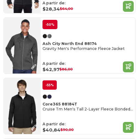
A partir de:
$28,34
$64,00
-50%
Ash City North End 88174
Gravity Men's Performance Fleece Jacket
A partir de:
$42,97
$86,00
-55%
Core365 88184T
Cruise Tm Men's Tall 2-Layer Fleece Bonded Soft Shell Jacket
A partir de:
$40,84
$90,00